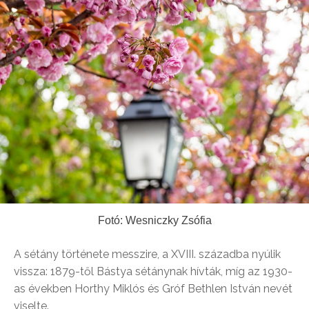
Fotó: Wesniczky Zsófia
A sétány története messzire, a XVIII. századba nyúlik
vissza: 1879-től Bástya sétánynak hívták, míg az 1930-
as években Horthy Miklós és Gróf Bethlen István nevét
viselte.