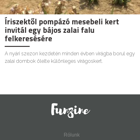
Íriszektől pompázó mesebeli kert
invitál egy bájos zalai falu
felkeresésére
A nyári szezon kezdetén minden évben virágba borul egy
zalai dombok ölelte különleges virágoskert.
Rólunk