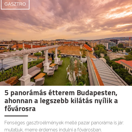
GASZTRO
5 panorámás étterem Budapesten,
ahonnan a legszebb kilátás nyílik a
fővárosra
Fenséges gasztroélmények mellé pazar panoráma is jár:
mutatjuk, merre érdemes indulni a fővárosban.