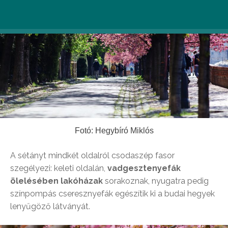
Fotó: Hegybíró Miklós
A sétányt mindkét oldalról csodaszép fasor
szegélyezi: keleti oldalán,
vadgesztenyefák
ölelésében lakóházak
sorakoznak, nyugatra pedig
színpompás cseresznyefák egészítik ki a budai hegyek
lenyűgöző látványát.