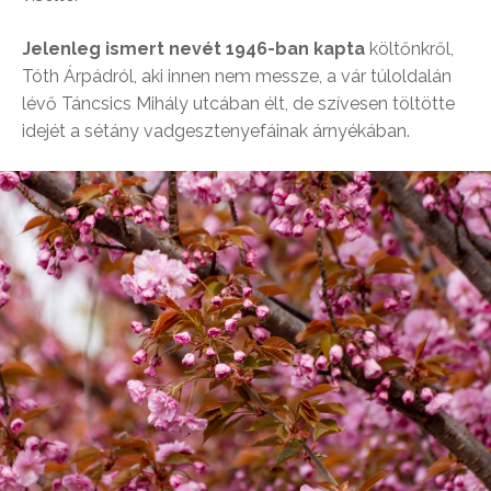
Jelenleg ismert nevét 1946-ban kapta
költőnkről,
Tóth Árpádról, aki innen nem messze, a vár túloldalán
lévő Táncsics Mihály utcában élt, de szívesen töltötte
idejét a sétány vadgesztenyefáinak árnyékában.