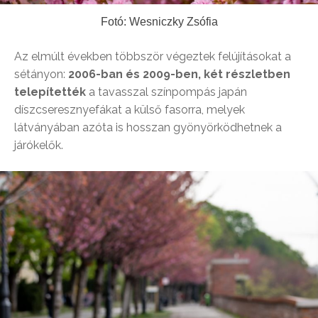
Fotó: Wesniczky Zsófia
Az elmúlt években többször végeztek felújításokat a
sétányon:
2006-ban és 2009-ben, két részletben
telepítették
a tavasszal színpompás japán
díszcseresznyefákat a külső fasorra, melyek
látványában azóta is hosszan gyönyörködhetnek a
járókelők.