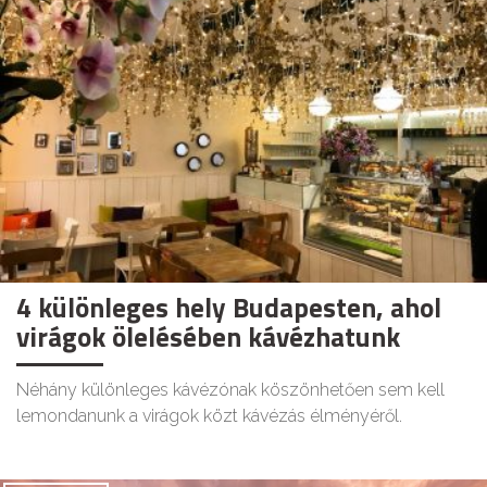
4 különleges hely Budapesten, ahol
virágok ölelésében kávézhatunk
Néhány különleges kávézónak köszönhetően sem kell
lemondanunk a virágok közt kávézás élményéről.