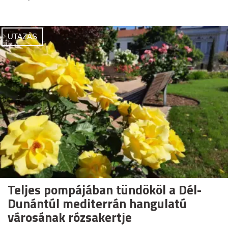
UTAZÁS
Teljes pompájában tündököl a Dél-
Dunántúl mediterrán hangulatú
városának rózsakertje