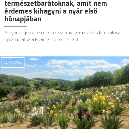
természetbarátoknak, amit nem
érdemes kihagyni a nyár első
hónapjában
A nyár elején a természet ezernyi varázslatos látnivalóval
ejti ámulatba a kíváncsi felfedezőket.
UTAZÁS