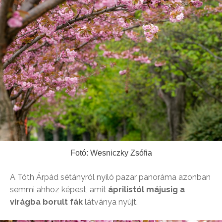
Fotó: Wesniczky Zsófia
A Tóth Árpád sétányról nyíló pazar panoráma azonban
semmi ahhoz képest, amit
áprilistól májusig a
virágba borult fák
látványa nyújt.