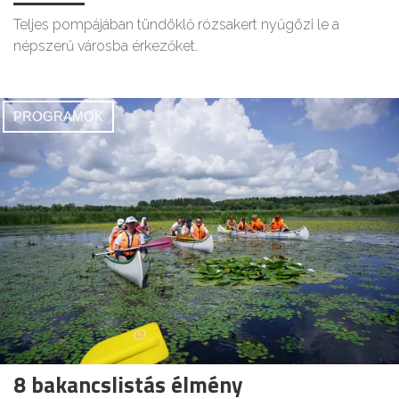
Teljes pompájában tündöklő rózsakert nyűgözi le a
népszerű városba érkezőket.
PROGRAMOK
8 bakancslistás élmény