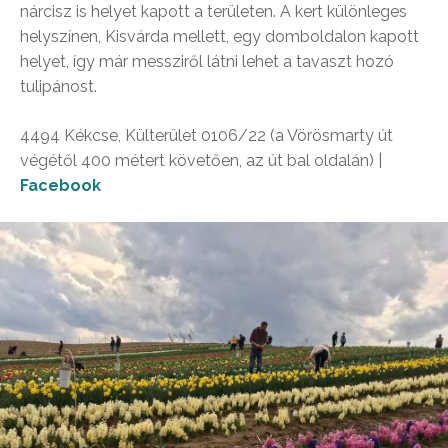
nárcisz is helyet kapott a területen. A kert különleges
helyszínen, Kisvárda mellett, egy domboldalon kapott
helyet, így már messziről látni lehet a tavaszt hozó
tulipánost.
4494 Kékcse, Külterület 0106/22 (a Vörösmarty út
végétől 400 métert követően, az út bal oldalán) |
Facebook