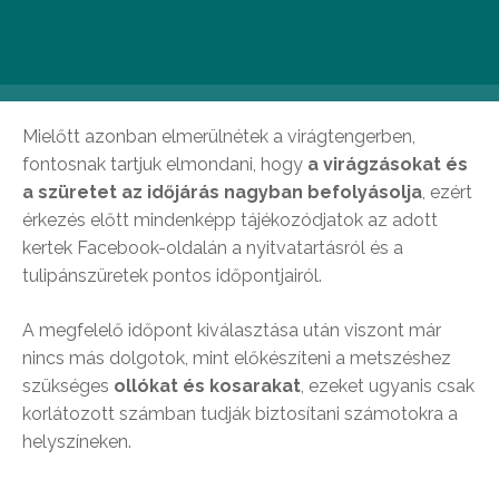
színpompás környezetben szeretnének feltöltődni,
gyönyörködni a virágokban, majd hazavinni ebből az
élményből egy kis szeletet.
Mielőtt azonban elmerülnétek a virágtengerben,
fontosnak tartjuk elmondani, hogy
a virágzásokat és
a szüretet az időjárás nagyban befolyásolja
, ezért
érkezés előtt mindenképp tájékozódjatok az adott
kertek Facebook-oldalán a nyitvatartásról és a
tulipánszüretek pontos időpontjairól.
A megfelelő időpont kiválasztása után viszont már
nincs más dolgotok, mint előkészíteni a metszéshez
szükséges
ollókat és kosarakat
, ezeket ugyanis csak
korlátozott számban tudják biztosítani számotokra a
helyszíneken.