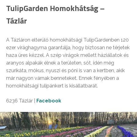
TulipGarden Homokhátság –
Tázlár
A Tázláron elterülő homokhátsági TulipGardenben 120
ezer virághagyma garantálja, hogy biztosan ne térjetek
haza üres kézzel. A szép virágok mellett háziállatok és
aranyos alpakák élnek a területen, sőt, idén még
szurikáta, mókus, nyuszi és póni is van a kertben, akik
már nagyon várnak benneteket. Ennek fényében a
homokhátsági tulipánkert is kisállatbarát.
6236 Tázlár |
Facebook