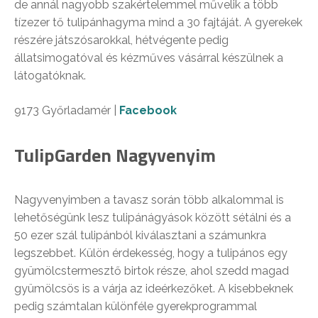
de annál nagyobb szakértelemmel művelik a több
tízezer tő tulipánhagyma mind a 30 fajtáját. A gyerekek
részére játszósarokkal, hétvégente pedig
állatsimogatóval és kézműves vásárral készülnek a
látogatóknak.
9173 Győrladamér |
Facebook
TulipGarden
Nagyvenyim
Nagyvenyimben a tavasz során több alkalommal is
lehetőségünk lesz tulipánágyások között sétálni és a
50 ezer szál tulipánból kiválasztani a számunkra
legszebbet. Külön érdekesség, hogy a tulipános egy
gyümölcstermesztő birtok része, ahol szedd magad
gyümölcsös is a várja az ideérkezőket. A kisebbeknek
pedig számtalan különféle gyerekprogrammal