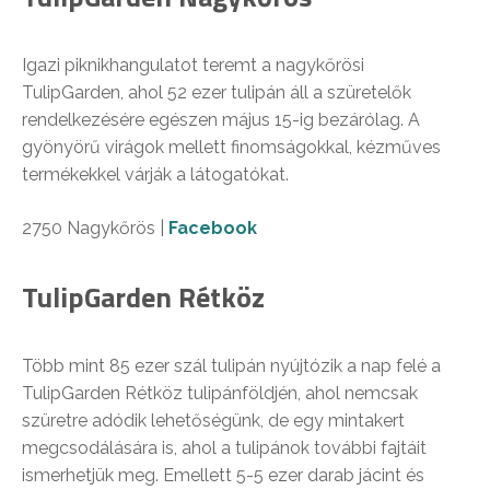
Igazi piknikhangulatot teremt a nagykőrösi
TulipGarden, ahol 52 ezer tulipán áll a szüretelők
rendelkezésére egészen május 15-ig bezárólag. A
gyönyörű virágok mellett finomságokkal, kézműves
termékekkel várják a látogatókat.
2750 Nagykőrös |
Facebook
TulipGarden Rétköz
Több mint 85 ezer szál tulipán nyújtózik a nap felé a
TulipGarden Rétköz tulipánföldjén, ahol nemcsak
szüretre adódik lehetőségünk, de egy mintakert
megcsodálására is, ahol a tulipánok további fajtáit
ismerhetjük meg. Emellett 5-5 ezer darab jácint és