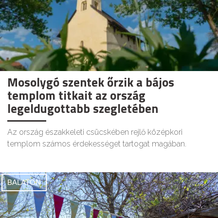
Mosolygó szentek őrzik a bájos
templom titkait az ország
legeldugottabb szegletében
Az ország északkeleti csücskében rejlő középkori
templom számos érdekességet tartogat magában.
BALATON