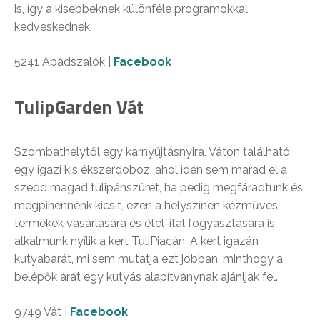
is, így a kisebbeknek különféle programokkal
kedveskednek.
5241 Abádszalók |
Facebook
TulipGarden Vát
Szombathelytől egy karnyújtásnyira, Váton található
egy igazi kis ékszerdoboz, ahol idén sem marad el a
szedd magad tulipánszüret, ha pedig megfáradtunk és
megpihennénk kicsit, ezen a helyszínen kézműves
termékek vásárlására és étel-ital fogyasztására is
alkalmunk nyílik a kert TuliPiacán. A kert igazán
kutyabarát, mi sem mutatja ezt jobban, minthogy a
belépők árát egy kutyás alapítványnak ajánlják fel.
9749 Vát |
Facebook