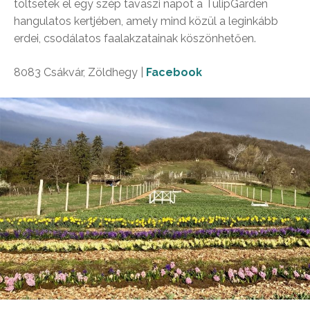
töltsetek el egy szép tavaszi napot a TulipGarden
hangulatos kertjében, amely mind közül a leginkább
erdei, csodálatos faalakzatainak köszönhetően.
8083 Csákvár, Zöldhegy |
Facebook