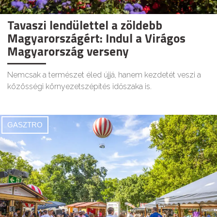
Tavaszi lendülettel a zöldebb
Magyarországért: Indul a Virágos
Magyarország verseny
Nemcsak a természet éled újjá, hanem kezdetét veszi a
közösségi környezetszépítés időszaka is.
GASZTRO