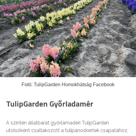
Fotó: TulipGarden Homokhátság Facebook
TulipGarden
Győrladamér
A szintén állatbarát győrlamadéri TulipGarden
utolsóként csatlakozott a tulipánoskertek csapatához,