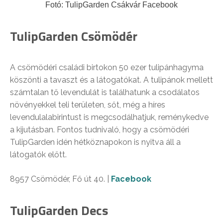
Fotó: TulipGarden Csákvár Facebook
TulipGarden Csömödér
A csömödéri családi birtokon 50 ezer tulipánhagyma
köszönti a tavaszt és a látogatókat. A tulipánok mellett
számtalan tő levendulát is találhatunk a csodálatos
növényekkel teli területen, sőt, még a híres
levendulalabirintust is megcsodálhatjuk, reménykedve
a kijutásban. Fontos tudnivaló, hogy a csömödéri
TulipGarden idén hétköznapokon is nyitva áll a
látogatók előtt.
8957 Csömödér, Fő út 40. |
Facebook
TulipGarden Decs