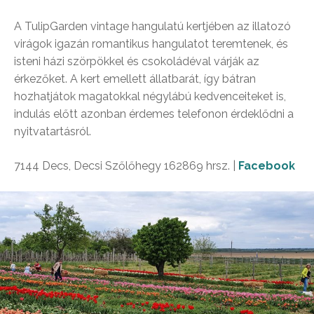
A TulipGarden vintage hangulatú kertjében az illatozó
virágok igazán romantikus hangulatot teremtenek, és
isteni házi szörpökkel és csokoládéval várják az
érkezőket. A kert emellett állatbarát, így bátran
hozhatjátok magatokkal négylábú kedvenceiteket is,
indulás előtt azonban érdemes telefonon érdeklődni a
nyitvatartásról.
7144 Decs, Decsi Szőlőhegy 162869 hrsz. |
Facebook