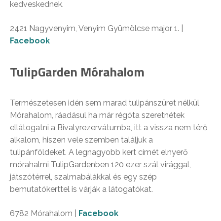
kedveskednek.
2421 Nagyvenyim, Venyim Gyümölcse major 1. |
Facebook
TulipGarden Mórahalom
Természetesen idén sem marad tulipánszüret nélkül
Mórahalom, ráadásul ha már régóta szeretnétek
ellátogatni a Bivalyrezervátumba, itt a vissza nem térő
alkalom, hiszen vele szemben találjuk a
tulipánföldeket. A legnagyobb kert címét elnyerő
mórahalmi TulipGardenben 120 ezer szál virággal,
játszótérrel, szalmabálákkal és egy szép
bemutatókerttel is várják a látogatókat.
6782 Mórahalom |
Facebook