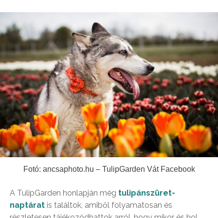
Fotó: ancsaphoto.hu – TulipGarden Vát Facebook
A TulipGarden honlapján még
tulipánszüret-
naptárat
is találtok, amiből folyamatosan és
részletesen tájékozódhattok arról, hogy mikor és hol