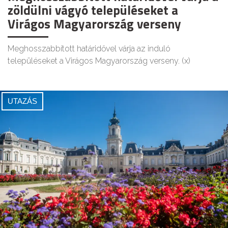
zöldülni vágyó településeket a
Virágos Magyarország verseny
Meghosszabbított határidővel várja az induló
településeket a Virágos Magyarország verseny. (x)
UTAZÁS