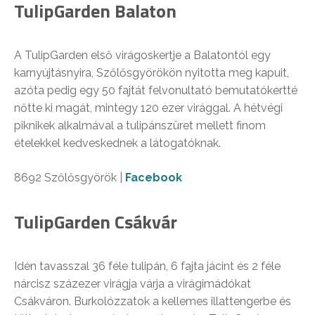
TulipGarden Balaton
A TulipGarden első virágoskertje a Balatontól egy
karnyújtásnyira, Szőlősgyörökön nyitotta meg kapuit,
azóta pedig egy 50 fajtát felvonultató bemutatókertté
nőtte ki magát, mintegy 120 ezer virággal. A hétvégi
piknikek alkalmával a tulipánszüret mellett finom
ételekkel kedveskednek a látogatóknak.
8692 Szőlősgyörök |
Facebook
TulipGarden Csákvár
Idén tavasszal 36 féle tulipán, 6 fajta jácint és 2 féle
nárcisz százezer virágja várja a virágimádókat
Csákváron. Burkolózzatok a kellemes illattengerbe és