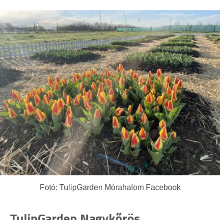
Fotó: TulipGarden Mórahalom Facebook
TulipGarden Nagykőrös