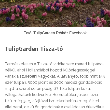
Fotó: TulipGarden Rétköz Facebook
TulipGarden Tisza-tó
Természetesen a Tisza-tó vidéke sem marad tulipánok
nélkül, ahol Hollandiából hozott különlegességgel
várják a szüretelni vágyókat. A látványról több mint 155
ezer tulipán, 5000 jácint és 2000 nárcisz gondoskodik
majd, a szüret során pedig 63-féle tulipán közül
válogathatunk kedvünkre. Bemutatókertjükben ezen
felül még 32+52 fajtával ismerkedhetünk meg. A kert
állatbarát, de külön gondolnak a családosan érkezőkre