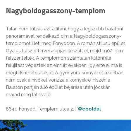
Nagyboldogasszony-templom
Talán nem túlzás azt állítani, hogy a legszebb balatoni
panorámával rendelkező cím a Nagyboldogasszony-
templomot illeti meg Fonyódon. A román stílusú épület
Gyalus László tervei alapján készült el, majd 1902-ben
felszentelték. A templomon számtalan különféle
felújítást végeztek az elmúlt években, így érte el ma is
megtekinthető alakját. A gyönyörű környezet azonban
nem csak a hívőket vonzza a környékre, hiszen a
Balaton partján álló épület bejárása után jócskán
marad még látnivaló.
8640 Fonyód, Templom utca 2. |
Weboldal