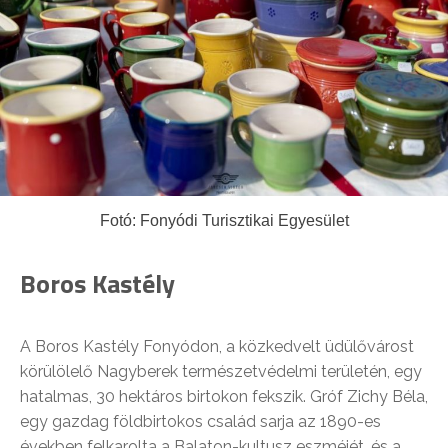
Fotó: Fonyódi Turisztikai Egyesület
Boros Kastély
A Boros Kastély Fonyódon, a közkedvelt üdülővárost
körülölelő Nagyberek természetvédelmi területén, egy
hatalmas, 30 hektáros birtokon fekszik. Gróf Zichy Béla,
egy gazdag földbirtokos család sarja az 1890-es
években felkarolta a Balaton-kultusz eszméjét, és a