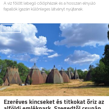
A víz fölött lebegő cölöpházak és a hosszan elnyúló
fapallók igazán különleges látványt nyújtanak.
UTAZÁS
Ezeréves kincseket és titkokat őriz az
alföldi emlékpark, Szegedtől csupán