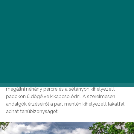
Panorámasétány
Nem hiába kapta a Panorámasétány nevet a
Szaplonczay-sétányként is ismert fonyódi
látványosság, hiszen az úton andalogva csodálatos
kilátásban lehet részünk a Balaton északi oldalára.
Nehéz lenne csak egy dolgot kiemelni a látványból,
hiszen egyszerre gyönyörködhetünk a tanúhegyek
vonulataiban, a Balaton kékes vízében, az út szélén
húzódó patinás villasorban és a séta közben árnyékot
vető százéves fák látványában. Itt valóban érdemes
megállni néhány percre és a sétányon kihelyezett
padokon üldögélve kikapcsolódni. A szerelmesen
andalgók érzéseiről a part mentén kihelyezett lakatfal
adhat tanúbizonyságot.