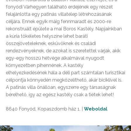
fonyódi Várhegyen található erdejének egy részét
felajánlotta egy patinás villatelep létrehozásának
céljára. Ennek egyik máig fennmaradt és 2000-re
rekonstruált épülete a mai Boros Kastély. Napjainkban
a kúria tökéletes helyszíne lehet baráti
összejöveteleknek, esküvőknek és családi
rendezvényeknek, de azokat is szeretettel várják, akik
egy-egy hosszú hétvége alkalmával nyugodt
környezetben pihennének. A kastély
elhelyezkedésének hála a déli part számtalan turisztikai
célpontja könnyedén megközelíthető, akár biciklivel is.
A patinás villa önállóan, egyszerre egy társaságnak
bérelhető, így az egész kastély csak a tiétek lehet!
8640 Fonyód, Kopaszdomb ház 1. |
Weboldal