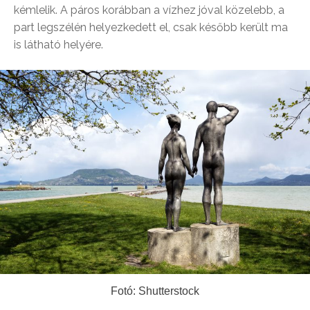
kémlelik. A páros korábban a vízhez jóval közelebb, a
part legszélén helyezkedett el, csak később került ma
is látható helyére.
Fotó: Shutterstock