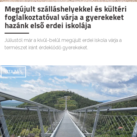
Megújult szálláshelyekkel és kültéri
foglalkoztatóval várja a gyerekeket
hazánk első erdei iskolája
Júliustól már a kívül-belül megújult erdei iskola várja a
természet iránt érdeklődő gyerekeket.
UTAZÁS