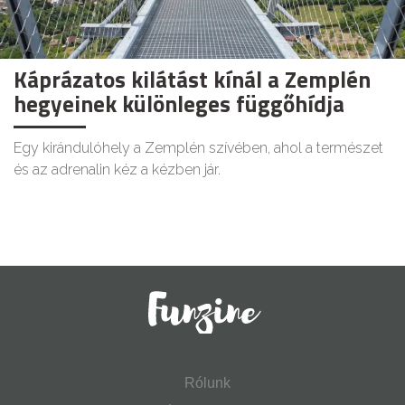
Káprázatos kilátást kínál a Zemplén
hegyeinek különleges függőhídja
Egy kirándulóhely a Zemplén szívében, ahol a természet
és az adrenalin kéz a kézben jár.
Rólunk