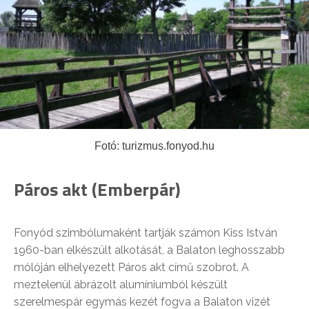
Fotó: turizmus.fonyod.hu
Páros akt (Emberpár)
Fonyód szimbólumaként tartják számon Kiss István
1960-ban elkészült alkotását, a Balaton leghosszabb
mólóján elhelyezett Páros akt című szobrot. A
meztelenül ábrázolt alumíniumból készült
szerelmespár egymás kezét fogva a Balaton vizét