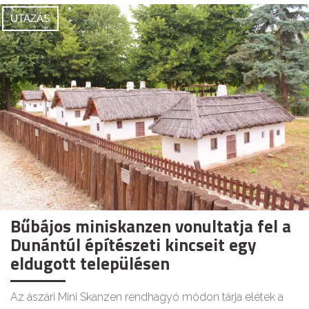
UTAZÁS
Bűbájos miniskanzen vonultatja fel a
Dunántúl építészeti kincseit egy
eldugott településen
Az ászári Mini Skanzen rendhagyó módon tárja elétek a