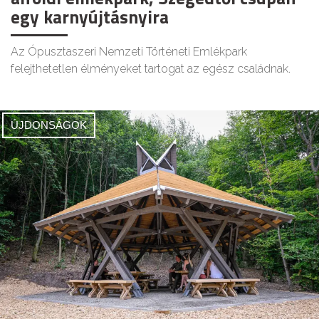
egy karnyújtásnyira
Az Ópusztaszeri Nemzeti Történeti Emlékpark
felejthetetlen élményeket tartogat az egész családnak.
ÚJDONSÁGOK