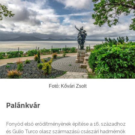
Fotó: Kővári Zsolt
Palánkvár
Fonyód első erődítményének építése a 16. századhoz
és Gulio Turco olasz származású császári hadmérnök