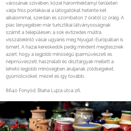
városának szívében, közel háromhektárnyi területen
várja friss portékával a látogatókat hetente két
alkalommal, szerdán és szombaton 7 órától 12 óráig. A
piac lényegében már turisztikai látványosságnak
számít a településen, a sok évtizedes múltra
visszatekintő vásár ugyanis még Nyugat-Európában is
ismert. A hazai kereskedők pedig mindent megtesznek
azért, hogy a legjobb minőségű iparművészeti és
népművészeti, használati és dísztárgyak mellett a
lehető legjobb minőségben áruljanak zöldségeket,
gyümölcsöket, mézet és így tovább.
8640 Fonyód, Blaha Lujza utca 26.