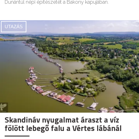
Dunántúl népi építészetét a Bakony kapujában.
UTAZÁS
Skandináv nyugalmat áraszt a víz
fölött lebegő falu a Vértes lábánál