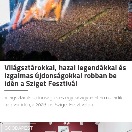
Világsztárokkal, hazai legendákkal és
izgalmas újdonságokkal robban be
idén a Sziget Fesztivál
Világsztárok, újdonságok és egy kihagyhatatlan nulladik
nap vár idén, a 2026-os Sziget Fesztiválon.
GOODAPEST