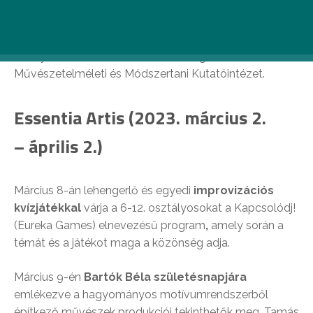
Az Essentia Artis a 2022-ben végzett MMA művészeti
ösztöndíjasok zárókiállítása és programsorozata,
amelyet első ízben idén szervez meg az MMA
Művészetelméleti és Módszertani Kutatóintézet.
Essentia Artis (2023. március 2.
– április 2.)
Március 8-án lehengerlő és egyedi
improvizációs
kvízjátékkal
várja a 6-12. osztályosokat a Kapcsolódj!
(Eureka Games) elnevezésű program
,
amely során a
témát és a játékot maga a közönség adja.
Március 9-én
Bartók Béla születésnapjára
emlékezve a hagyományos motívumrendszerből
építkező művészek produkciói tekinthetők meg. Tamás