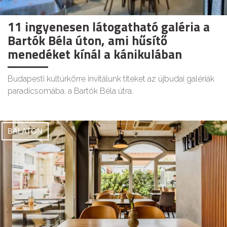
11 ingyenesen látogatható galéria a
Bartók Béla úton, ami hűsítő
menedéket kínál a kánikulában
Budapesti kultúrkörre invitálunk titeket az újbudai galériák
paradicsomába, a Bartók Béla útra.
BALATON