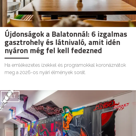
Újdonságok a Balatonnál: 6 izgalmas
gasztrohely és látnivaló, amit idén
nyáron még fel kell fedezned
Ha emlékezetes ízekkel és programokkal koronáznátok
meg a 2026-os nyári élmények sorát.
KULT