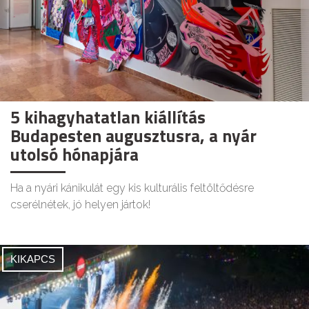
5 kihagyhatatlan kiállítás
Budapesten augusztusra, a nyár
utolsó hónapjára
Ha a nyári kánikulát egy kis kulturális feltöltődésre
cserélnétek, jó helyen jártok!
KIKAPCS