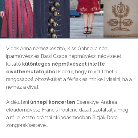
Vidák Anna nemezkészítő, Kiss Gabriella népi
iparművész és Barsi Csaba népművész, népviselet
kutató
különleges népművészet ihlette
divatbemutatójából
kiderül, hogy mivel tehetik
rangosabbá öltözéküket a férfiak és mit kell viselni, ha a
nemez a divat.
A délutáni
ünnepi koncerten
Csereklyei Andrea
előadóművész Francis Poulenc dalait szólaltatja meg
a rá jellemző drámai előadásmódban Bizják Dóra
zongorakísértével.