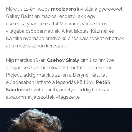
Március 11-én közös
mozizásra
invitálja a gyerekeket
Gelley Bálint animációs rendező, akik egy
cserépkályhán keresztül Másváros varázslatos
világába csöppenhetnek. A két iskolás, Kázmér és
Kamilla nyomába eredve különös kalandokat élhetnek
át a mozivásznon keresztül.
Míg március 16-án
Csehov Sirály
című színműve
alapján készült táncelőadást mutatja be a Feledi
Project, addig március 22-én a Déryné Társulat
előadásában látható a legendás költőről,
Petőfi
Sándorról
szóló darab, amelyet eddig hatszáz
alkalommal játszottak világszerte.