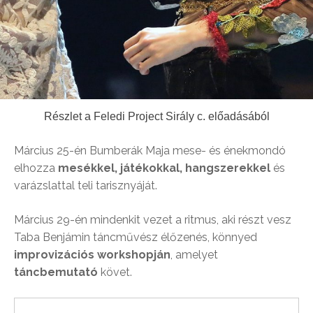
Részlet a Feledi Project Sirály c. előadásából
Március 25-én Bumberák Maja mese- és énekmondó
elhozza
mesékkel, játékokkal, hangszerekkel
és
varázslattal teli tarisznyáját.
Március 29-én mindenkit vezet a ritmus, aki részt vesz
Taba Benjámin táncművész élőzenés, könnyed
improvizációs workshopján
, amelyet
táncbemutató
követ.