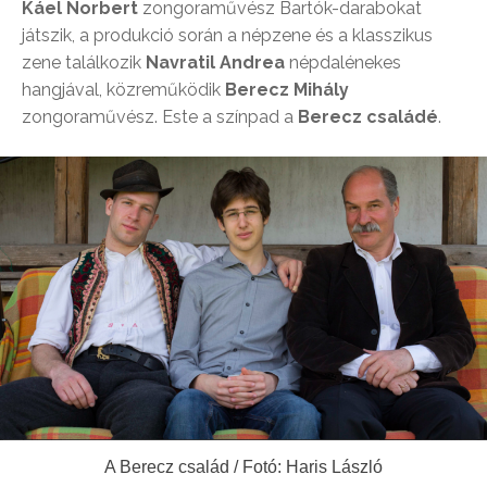
Káel Norbert
zongoraművész Bartók-darabokat
játszik, a produkció során a népzene és a klasszikus
zene találkozik
Navratil Andrea
népdalénekes
hangjával, közreműködik
Berecz Mihály
zongoraművész. Este a színpad a
Berecz családé
.
A Berecz család / Fotó: Haris László