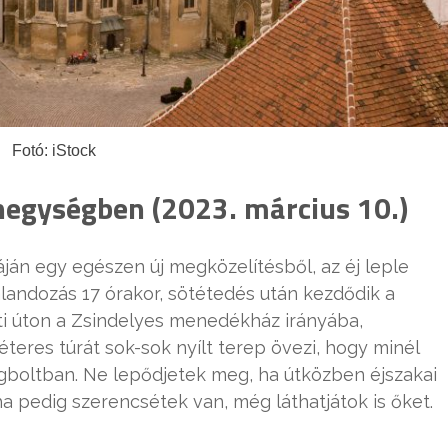
Fotó: iStock
hegységben (2023. március 10.)
áján egy egészen új megközelítésből, az éj leple
alandozás 17 órakor, sötétedés után kezdődik a
 úton a Zsindelyes menedékház irányába,
teres túrát sok-sok nyílt terep övezi, hogy minél
gboltban. Ne lepődjetek meg, ha útközben éjszakai
 ha pedig szerencsétek van, még láthatjátok is őket.