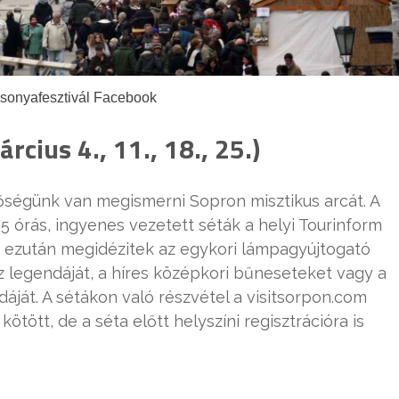
csonyafesztivál Facebook
cius 4., 11., 18., 25.)
őségünk van megismerni Sopron misztikus arcát. A
1,5 órás, ingyenes vezetett séták a helyi Tourinform
nt ezután megidézitek az egykori lámpagyújtogató
z legendáját, a híres középkori bűneseteket vagy a
ját. A sétákon való részvétel a visitsorpon.com
ötött, de a séta előtt helyszíni regisztrációra is