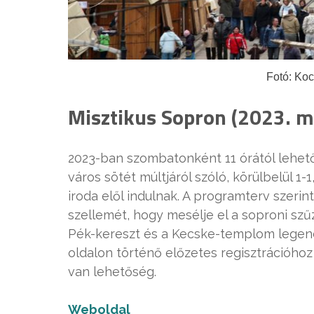
Fotó: Ko
Misztikus Sopron (2023. már
2023-ban szombatonként 11 órától lehet
város sötét múltjáról szóló, körülbelül 1-
iroda elől indulnak. A programterv szeri
szellemét, hogy mesélje el a soproni szű
Pék-kereszt és a Kecske-templom legendá
oldalon történő előzetes regisztrációhoz k
van lehetőség.
Weboldal