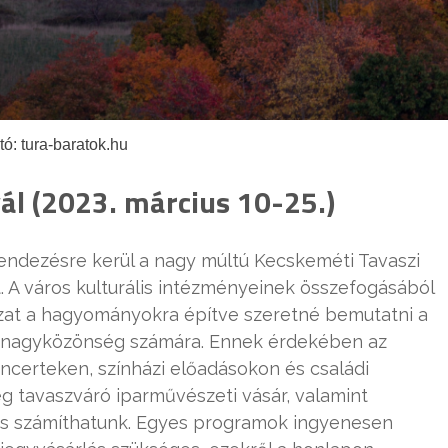
tó: tura-baratok.hu
ál (2023. március 10-25.)
endezésre kerül a nagy múltú Kecskeméti Tavaszi
tt. A város kulturális intézményeinek összefogásából
zat a hagyományokra építve szeretné bemutatni a
 a nagyközönség számára. Ennek érdekében az
ncerteken, színházi előadásokon és családi
 tavaszváró iparművészeti vásár, valamint
a is számíthatunk. Egyes programok ingyenesen