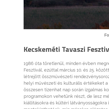
Fo
Kecskeméti Tavaszi Fesztiv
1986 óta töretlenül, minden évben megr
Fesztivál, ezúttal március 10. és 25. közö
létrejött összművészeti rendezvénysoro
helyi művészeti és kulturális értékeket
összesen tizenhat nap során izgalmas ko
programokon vehetünk részt, de lesz még
kiállításokra és kültéri látványosságokr