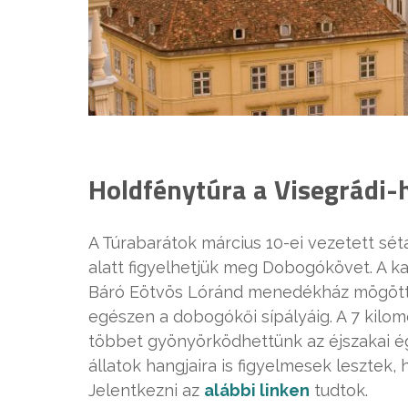
Holdfénytúra a Visegrádi-
A Túrabarátok március 10-ei vezetett sét
alatt figyelhetjük meg Dobogókövet. A k
Báró Eötvös Lóránd menedékház mögötti
egészen a dobogókői sípályáig. A 7 kilomé
többet gyönyörködhettünk az éjszakai é
állatok hangjaira is figyelmesek lesztek,
Jelentkezni az
alábbi linken
tudtok.