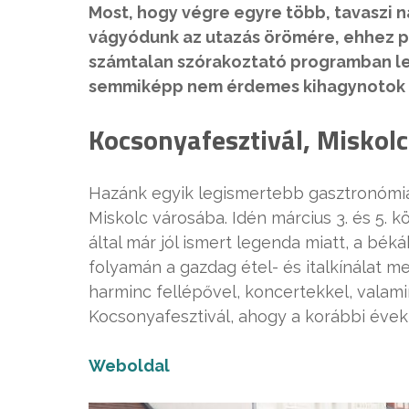
Most, hogy végre egyre több, tavaszi n
vágyódunk az utazás örömére, ehhez p
számtalan szórakoztató programban leh
semmiképp nem érdemes kihagynotok 
Kocsonyafesztivál, Miskolc
Hazánk egyik legismertebb gasztronómiai
Miskolc városába. Idén március 3. és 5. 
által már jól ismert legenda miatt, a bék
folyamán a gazdag étel- és italkínálat m
harminc fellépővel, koncertekkel, valamin
Kocsonyafesztivál, ahogy a korábbi évek
Weboldal