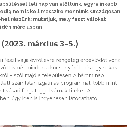
apsütéssel teli nap van előttünk, egyre inkább
edig nem is kell messzire mennünk. Országosan
et részünk: mutatjuk, mely fesztiválokat
idén márciusban!
 (2023. március 3-5.)
 fesztiválja évről évre rengeteg érdeklődőt vonz
között ismét minden a kocsonyáról – és egy sokak
ákról – szól majd a településen. A három nap
ellett számtalan izgalmas programmal, több mint
t vásári forgataggal várnak titeket. A
ben, úgy idén is ingyenesen látogatható.