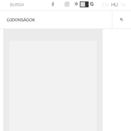
EN
HU
SL
BURDA
ÚJDONSÁGOK