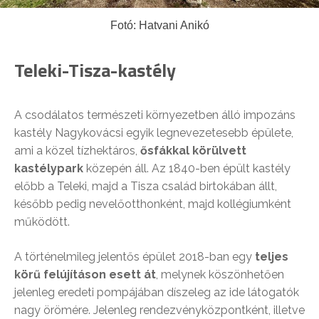
Fotó: Hatvani Anikó
Teleki-Tisza-kastély
A csodálatos természeti környezetben álló impozáns
kastély Nagykovácsi egyik legnevezetesebb épülete,
ami a közel tízhektáros,
ősfákkal körülvett
kastélypark
közepén áll. Az 1840-ben épült kastély
előbb a Teleki, majd a Tisza család birtokában állt,
később pedig nevelőotthonként, majd kollégiumként
működött.
A történelmileg jelentős épület 2018-ban egy
teljes
körű felújításon esett át
, melynek köszönhetően
jelenleg eredeti pompájában díszeleg az ide látogatók
nagy örömére. Jelenleg rendezvényközpontként, illetve