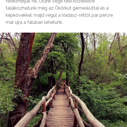
fedezhetjük fel. Utunk vége felé közeledve
találkozhatunk még az Ökörkút gémeskúttal és a
képkövekkel, majd végül a Vadász-réttől pár percre
már újra a faluban lehetünk.