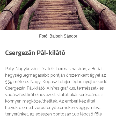
Fotó: Balogh Sándor
Csergezán Pál-kilátó
Páty, Nagykovácsi és Telki hármas határán, a Budai-
hegység legmagasabb pontján őrszemként figyel az
559 méteres Nagy-Kopasz tetején égbe nyújtózkodó
Csergezán Pál-kilátó. A híres grafikus, természet- és
vadászfestőről elnevezett kilátót akár kerékpárral is
könnyen megközelíthetitek. Az emberi kéz által
helyükre emelt vörösfenyőelemeken végigsimítva
tenyerünket, az egészen pontosan 100 lépcső fölé