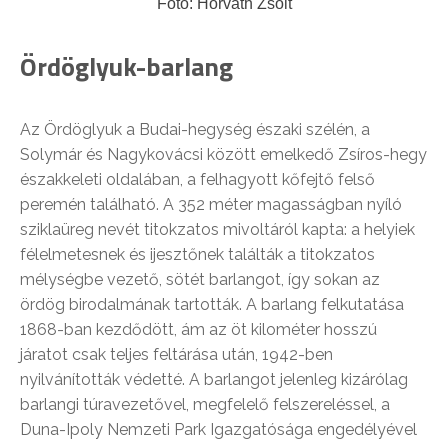
Fotó: Horváth Zsolt
Ördöglyuk-barlang
Az Ördöglyuk a Budai-hegység északi szélén, a
Solymár és Nagykovácsi között emelkedő Zsíros-hegy
északkeleti oldalában, a felhagyott kőfejtő felső
peremén található. A 352 méter magasságban nyíló
sziklaüreg nevét titokzatos mivoltáról kapta: a helyiek
félelmetesnek és ijesztőnek találták a titokzatos
mélységbe vezető, sötét barlangot, így sokan az
ördög birodalmának tartották. A barlang felkutatása
1868-ban kezdődött, ám az öt kilométer hosszú
járatot csak teljes feltárása után, 1942-ben
nyilvánították védetté. A barlangot jelenleg kizárólag
barlangi túravezetővel, megfelelő felszereléssel, a
Duna-Ipoly Nemzeti Park Igazgatósága engedélyével