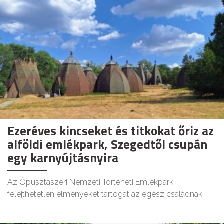
Ezeréves kincseket és titkokat őriz az
alföldi emlékpark, Szegedtől csupán
egy karnyújtásnyira
Az Ópusztaszeri Nemzeti Történeti Emlékpark
felejthetetlen élményeket tartogat az egész családnak.