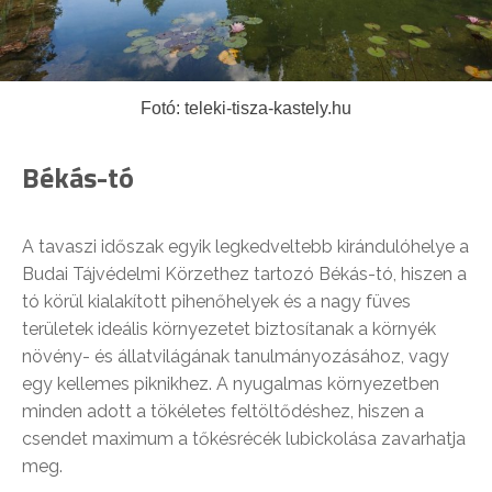
Fotó: teleki-tisza-kastely.hu
Békás-tó
A tavaszi időszak egyik legkedveltebb kirándulóhelye a
Budai Tájvédelmi Körzethez tartozó Békás-tó, hiszen a
tó körül kialakított pihenőhelyek és a nagy füves
területek ideális környezetet biztosítanak a környék
növény- és állatvilágának tanulmányozásához, vagy
egy kellemes piknikhez. A nyugalmas környezetben
minden adott a tökéletes feltöltődéshez, hiszen a
csendet maximum a tőkésrécék lubickolása zavarhatja
meg.