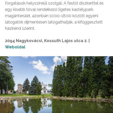
forgatások helyszínéül szolgál. A festői díszkerttel és
egy kisebb tóval rendelkező ligetes kastélypark
magánterület, azonban 10:00-18:00 között egyéni
látogatók díjmentesen látogathatják, a kifüggesztett
házirend szerint.
2094 Nagykovácsi, Kossuth Lajos utca 2. |
Weboldal