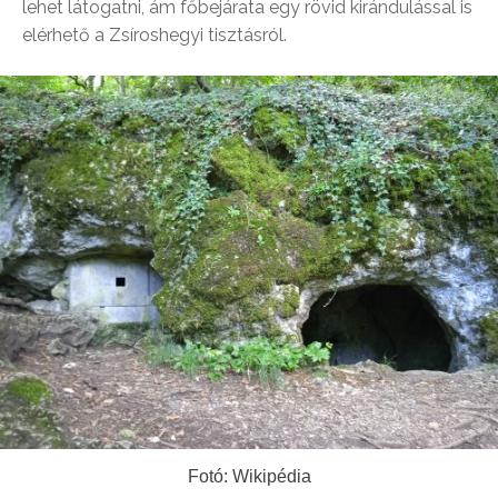
lehet látogatni, ám főbejárata egy rövid kirándulással is
elérhető a Zsíroshegyi tisztásról.
Fotó: Wikipédia