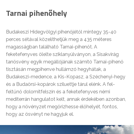
Tarnai pihenőhely
Budakeszi Hidegvölgyi pihenőjétől mintegy 35-40
perces sétával közelíthetjük meg a 435 méteres
magasságban található Tarnai-pihenőt. A
feketefenyves ölelte sziklanyúlványon, a Sisakvirág
tanösvény egyik megállójának számító Tarnai-pihenő
tisztásán megpihenve hullámzó hegyhátak, a
Budakeszi-medence, a Kis-Kopasz, a Széchenyi-hegy
és a Budaörsi-kopárok sziluettje tárul elénk. A fel-
feltűnő dolomitfelszín és a feketefenyves némi
mediterrán hangulatot kelt, annak érdekében azonban,
hogy a növényzet megőrizhesse élőhelyét, fontos,
hogy az ösvényt ne hagyjuk el.