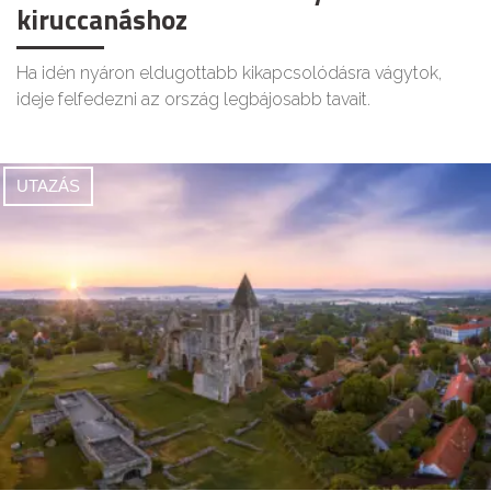
kiruccanáshoz
Ha idén nyáron eldugottabb kikapcsolódásra vágytok,
ideje felfedezni az ország legbájosabb tavait.
UTAZÁS