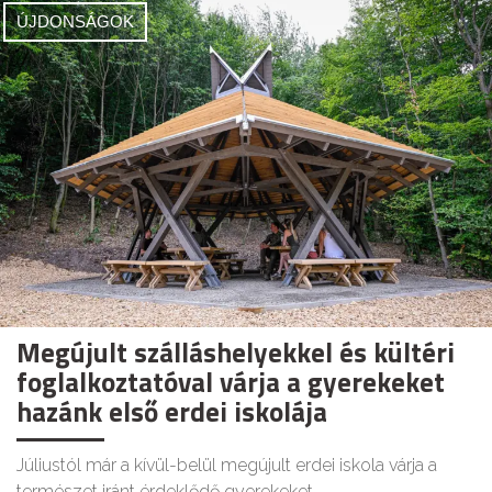
ÚJDONSÁGOK
Megújult szálláshelyekkel és kültéri
foglalkoztatóval várja a gyerekeket
hazánk első erdei iskolája
Júliustól már a kívül-belül megújult erdei iskola várja a
természet iránt érdeklődő gyerekeket.