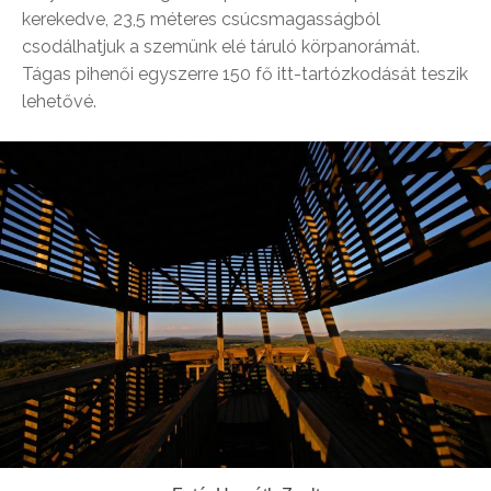
kerekedve, 23,5 méteres csúcsmagasságból
csodálhatjuk a szemünk elé táruló körpanorámát.
Tágas pihenői egyszerre 150 fő itt-tartózkodását teszik
lehetővé.