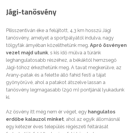
Jági-tanösvény
Pilisszentiván éke a felújított, 4,3 km hosszú Jági
tanösvény, amelyet a sportpályától indulva, nagy
tölgyfák árnyéban közelíthetünk meg.
Apró ösvényen
vezet majd utunk
, s kis idő múlva a túránk
leghangulatosabb részéhez, a békáktól hemzsegő
Jági-tóhoz érkezhetünk meg. A tavat megkerülve, az
Arany-patak és a felette álló fahíd festi a tájat
gyönyörűvé, ahol a patakot átszelve lassan a
tanösvény legmagasabb (290 m) pontjánál lyukadunk
ki.
Az ösvény itt még nem ér véget, egy
hangulatos
erdőbe kalauzol minket
, ahol az egyik állomásnál
egy kétezer éves település régészeti feltárását