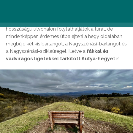
Gellért-hegyet és a Dunát is megfigyelhetjük innen.
Ha még bírjátok, a hegytetőre érve többféle
hosszúságú útvonalon folytathatjátok a túrát, de
mindenképpen érdemes útba ejteni a hegy oldalában
megbújó két kis barlangot, a Nagyszénási-barlangot és
a Nagyszénási-sziklaüreget, illetve a
fákkal és
vadvirágos ligetekkel tarkított Kutya-hegyet
is.