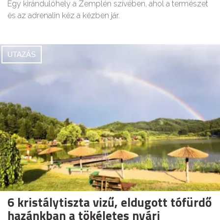
Egy kirándulóhely a Zemplén szívében, ahol a természet
és az adrenalin kéz a kézben jár.
UTAZÁS
6 kristálytiszta vizű, eldugott tófürdő
hazánkban a tökéletes nyári