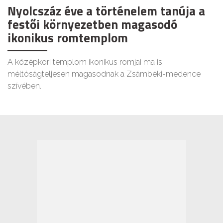
Nyolcszáz éve a történelem tanúja a
festői környezetben magasodó
ikonikus romtemplom
A középkori templom ikonikus romjai ma is
méltóságteljesen magasodnak a Zsámbéki-medence
szívében.