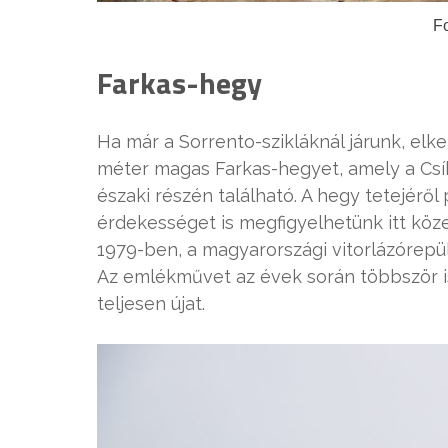
Fo
Farkas-hegy
Ha már a Sorrento-szikláknál járunk, elker
méter magas Farkas-hegyet, amely a Csík
északi részén található. A hegy tetejéről 
érdekességet is megfigyelhetünk itt köz
1979-ben, a magyarországi vitorlázórepülé
Az emlékművet az évek során többször i
teljesen újat.