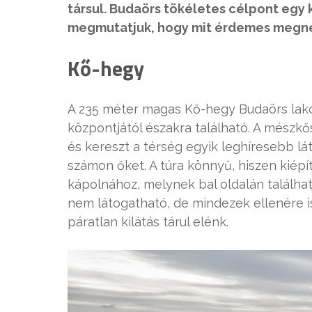
társul. Budaörs tökéletes célpont egy 
megmutatjuk, hogy mit érdemes megnéz
Kő-hegy
A 235 méter magas Kő-hegy Budaörs lako
központjától északra található. A mészkő
és kereszt a térség egyik leghíresebb lá
számon őket. A túra könnyű, hiszen kiépí
kápolnához, melynek bal oldalán találha
nem látogatható, de mindezek ellenére i
páratlan kilátás tárul elénk.