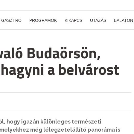
GASZTRO
PROGRAMOK
KIKAPCS
UTAZÁS
BALATON
ivaló Budaörsön,
lhagyni a belvárost
l, hogy igazán különleges természeti
melyekhez még lélegzetelállító panoráma is