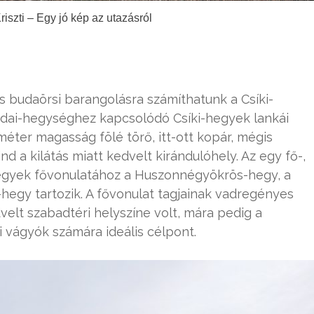
iszti – Egy jó kép az utazásról
s budaörsi barangolásra számíthatunk a Csíki-
dai-hegységhez kapcsolódó Csíki-hegyek lankái
ter magasság fölé törő, itt-ott kopár, mégis
 a kilátás miatt kedvelt kirándulóhely. Az egy fő-,
-hegyek fővonulatához a Huszonnégyökrös-hegy, a
hegy tartozik. A fővonulat tagjainak vadregényes
elt szabadtéri helyszíne volt, mára pedig a
 vágyók számára ideális célpont.