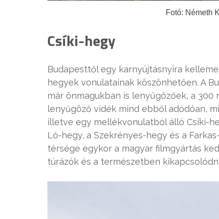
Fotó: Németh Kr
Csíki-hegy
Budapesttől egy karnyújtásnyira kelleme
hegyek vonulatainak köszönhetően. A Bu
már önmagukban is lenyűgözőek, a 300 mé
lenyűgöző vidék mind ebből adódóan, mind
illetve egy mellékvonulatból álló Csíki
Ló-hegy, a Szekrényes-hegy és a Farkas-
térsége egykor a magyar filmgyártás kedv
túrázók és a természetben kikapcsolódni