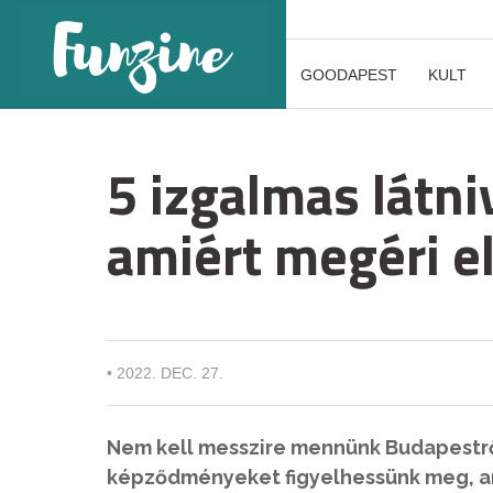
GOODAPEST
KULT
5 izgalmas látn
amiért megéri e
•
2022. DEC. 27.
Nem kell messzire mennünk Budapestrő
képződményeket figyelhessünk meg, a