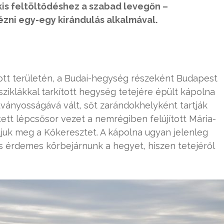
kis feltöltődéshez a szabad levegőn –
ni egy-egy kirándulás alkalmával.
tt területén, a Budai-hegység részeként Budapest
sziklákkal tarkított hegység tetejére épült kápolna
tványosságává vált, sőt zarándokhelyként tartják
tett lépcsősor vezet a nemrégiben felújított Mária-
tjuk meg a Kőkeresztet. A kápolna ugyan jelenleg
s érdemes körbejárnunk a hegyet, hiszen tetejéről