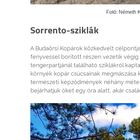
Fotó: Németh Kr
Sorrento-sziklák
A Budaörsi Kopárok közkedvelt célpontja
fenyvessel borított részen vezetik végig 
tengerpartjánál található sziklákról kapt
környék kopár csúcsainak megmászása kö
természeti képződmények néhány méter
bejárhatjuk őket egy óra alatt, akár csalá