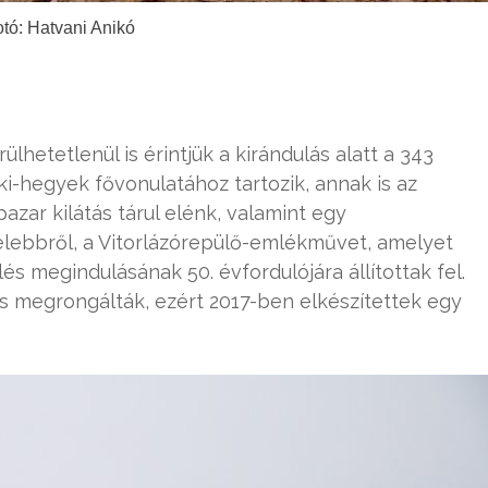
tó: Hatvani Anikó
ülhetetlenül is érintjük a kirándulás alatt a 343
i-hegyek fővonulatához tartozik, annak is az
pazar kilátás tárul elénk, valamint egy
elebbről, a Vitorlázórepülő-emlékművet, amelyet
s megindulásának 50. évfordulójára állítottak fel.
s megrongálták, ezért 2017-ben elkészítettek egy