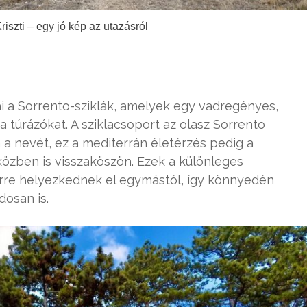
iszti – egy jó kép az utazásról
i a Sorrento-sziklák, amelyek egy vadregényes,
a túrázókat. A sziklacsoport az olasz Sorrento
a a nevét, ez a mediterrán életérzés pedig a
zben is visszaköszön. Ezek a különleges
re helyezkednek el egymástól, így könnyedén
dosan is.