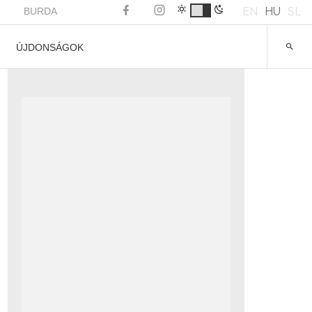
EN
HU
SL
BURDA
ÚJDONSÁGOK