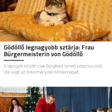
Gödöllő legnagyobb sztárja: Frau
Bürgermeisterin von Gödöllő
A rajongók között csak Bürgiként ismert sztárcica 2016
óta segíti az önkormányzat mindennapjait.
KARÁCSONY