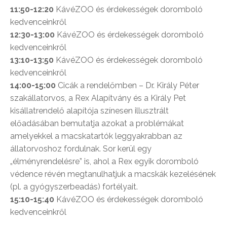
11:50-12:20
KávéZOO és érdekességek doromboló
kedvenceinkről
12:30-13:00
KávéZOO és érdekességek doromboló
kedvenceinkről
13:10-13:50
KávéZOO és érdekességek doromboló
kedvenceinkről
14:00-15:00
Cicák a rendelőmben – Dr. Király Péter
szakállatorvos, a Rex Alapítvány és a Király Pet
kisállatrendelő alapítója színesen illusztrált
előadásában bemutatja azokat a problémákat
amelyekkel a macskatartók leggyakrabban az
állatorvoshoz fordulnak. Sor kerül egy
„élményrendelésre” is, ahol a Rex egyik doromboló
védence révén megtanulhatjuk a macskák kezelésének
(pl. a gyógyszerbeadás) fortélyait.
15:10-15:40
KávéZOO és érdekességek doromboló
kedvenceinkről