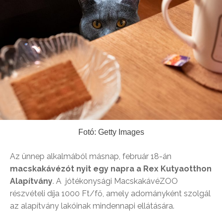
Fotó: Getty Images
Az ünnep alkalmából másnap, február 18-án
macskakávézót nyit egy napra
a Rex Kutyaotthon
Alapítvány
. A jótékonysági MacskakávéZOO
részvételi díja 1000 Ft/fő, amely adományként szolgál
az alapítvány lakóinak mindennapi ellátására.