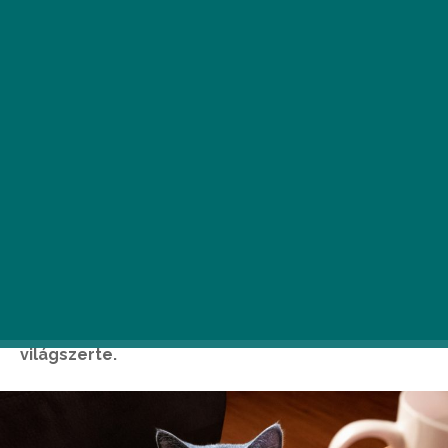
Ha esetleg eddig nem tudtátok, február 17-én
tartják a macskák világnapját, ami nem
tévesztendő össze augusztus 8-ával, amit a
macskák nemzetközi napjaként ünnepelnek
világszerte.