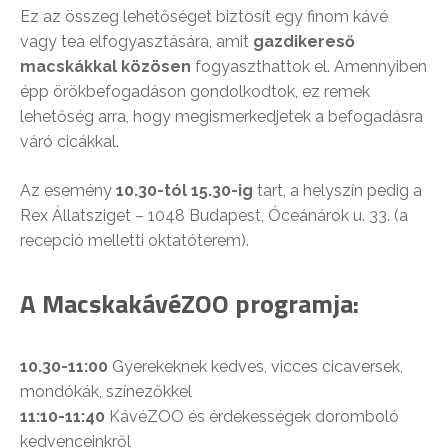
Ez az összeg lehetőséget biztosít egy finom kávé
vagy tea elfogyasztására, amit
gazdikereső
macskákkal közösen
fogyaszthattok el. Amennyiben
épp örökbefogadáson gondolkodtok, ez remek
lehetőség arra, hogy megismerkedjetek a befogadásra
váró cicákkal.
Az esemény
10.30-tól 15.30-ig
tart, a helyszín pedig a
Rex Állatsziget – 1048 Budapest, Óceánárok u. 33. (a
recepció melletti oktatóterem).
A MacskakávéZOO programja:
10.30-11:00
Gyerekeknek kedves, vicces cicaversek,
mondókák, színezőkkel
11:10-11:40
KávéZOO és érdekességek doromboló
kedvenceinkről