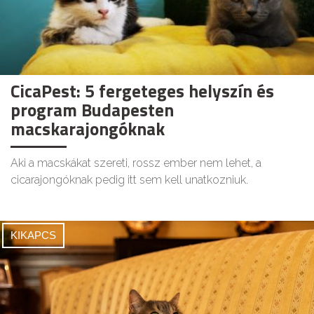
CicaPest: 5 fergeteges helyszín és
program Budapesten
macskarajongóknak
Aki a macskákat szereti, rossz ember nem lehet, a
cicarajongóknak pedig itt sem kell unatkozniuk.
KIKAPCS