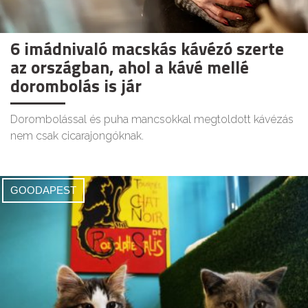
6 imádnivaló macskás kávézó szerte
az országban, ahol a kávé mellé
dorombolás is jár
Dorombolással és puha mancsokkal megtoldott kávézás
nem csak cicarajongóknak.
GOODAPEST