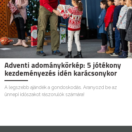
Adventi adománykörkép: 5 jótékony
kezdeményezés idén karácsonykor
A legszebb ajándék a gondoskodás. Aranyozd be az
ünnepi időszakot rászorulók számára!