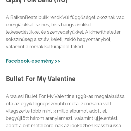
A BalkanBeats bulik rendkívül függőséget okoznak vad
energiájukkal, színes, friss hangszínükkel,
lelkesedésükkel és szenvedélyükkel. A kimeríthetetlen
sokszínűség a szláv, keleti, zsidó hagyományból,
valamint a romák kultúrájából fakad.
Facebook-esemény >>
Bullet For My Valentine
A walesi Bullet For My Valentine 1998-as megalakulása
óta az egyik legnépszerűbb metal zenekarrá vált,
világszerte több mint 3 millió albumot adott el,
begyűjtött három aranylemezt, valamint új jelentést
adott a brit metalcore-nak az időközben klasszikussá