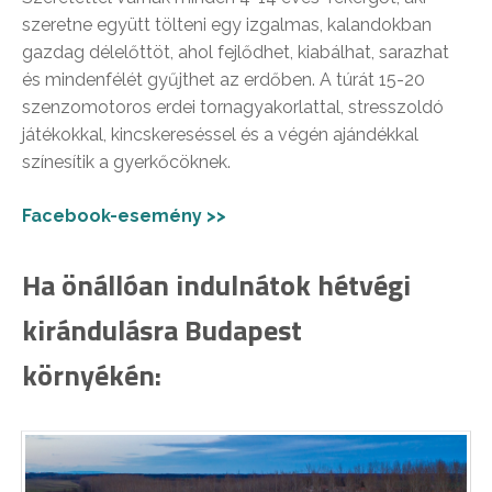
szeretne együtt tölteni egy izgalmas, kalandokban
gazdag délelőttöt, ahol fejlődhet, kiabálhat, sarazhat
és mindenfélét gyűjthet az erdőben. A túrát 15-20
szenzomotoros erdei tornagyakorlattal, stresszoldó
játékokkal, kincskereséssel és a végén ajándékkal
színesítik a gyerkőcöknek.
Facebook-esemény >>
Ha önállóan indulnátok hétvégi
kirándulásra Budapest
környékén: