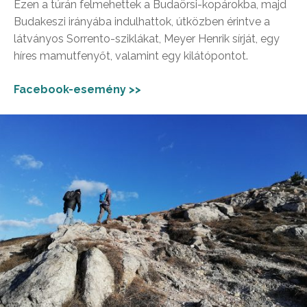
Ezen a túrán felmehettek a Budaörsi-kopárokba, majd
Budakeszi irányába indulhattok, útközben érintve a
látványos Sorrento-sziklákat, Meyer Henrik sírját, egy
híres mamutfenyőt, valamint egy kilátópontot.
Facebook-esemény >>