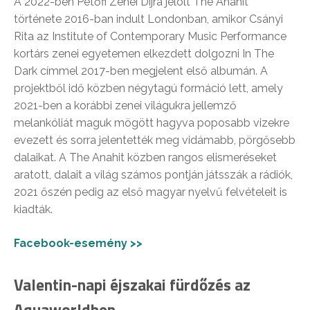
A 2022-ben Petőfi Zenei Díjra jelölt The Anahit
története 2016-ban indult Londonban, amikor Csányi
Rita az Institute of Contemporary Music Performance
kortárs zenei egyetemen elkezdett dolgozni In The
Dark címmel 2017-ben megjelent első albumán. A
projektből idő közben négytagú formáció lett, amely
2021-ben a korábbi zenei világukra jellemző
melankóliát maguk mögött hagyva poposabb vizekre
evezett és sorra jelentették meg vidámabb, pörgősebb
dalaikat. A The Anahit közben rangos elismeréseket
aratott, dalait a világ számos pontján játsszák a rádiók,
2021 őszén pedig az első magyar nyelvű felvételeit is
kiadták.
Facebook-esemény >>
Valentin-napi éjszakai fürdőzés az
Aquaworldben