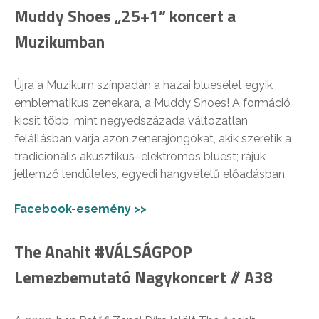
Muddy Shoes „25+1” koncert a
Muzikumban
Újra a Muzikum színpadán a hazai bluesélet egyik
emblematikus zenekara, a Muddy Shoes! A formáció
kicsit több, mint negyedszázada változatlan
felállásban várja azon zenerajongókat, akik szeretik a
tradicionális akusztikus–elektromos bluest; rájuk
jellemző lendületes, egyedi hangvételű előadásban.
Facebook-esemény >>
The Anahit #VÁLSÁGPOP
Lemezbemutató Nagykoncert // A38