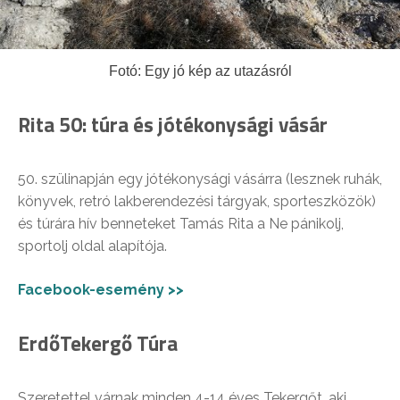
Fotó: Egy jó kép az utazásról
Rita 50: túra és jótékonysági vásár
50. szülinapján egy jótékonysági vásárra (lesznek ruhák,
könyvek, retró lakberendezési tárgyak, sporteszközök)
és túrára hív benneteket Tamás Rita a Ne pánikolj,
sportolj oldal alapítója.
Facebook-esemény >>
ErdőTekergő Túra
Szeretettel várnak minden 4-14 éves Tekergőt, aki