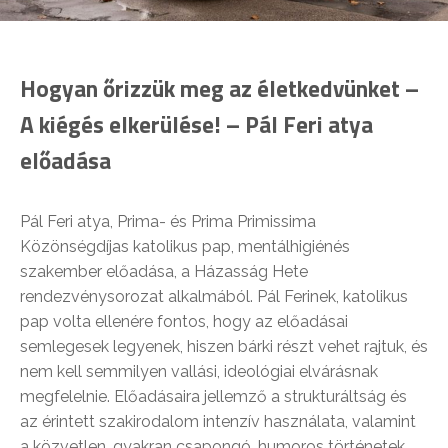
Hogyan őrizzük meg az életkedvünket –
A kiégés elkerülése! – Pál Feri atya
előadása
Pál Feri atya, Prima- és Prima Primissima
Közönségdíjas katolikus pap, mentálhigiénés
szakember előadása, a Házasság Hete
rendezvénysorozat alkalmából. Pál Ferinek, katolikus
pap volta ellenére fontos, hogy az előadásai
semlegesek legyenek, hiszen bárki részt vehet rajtuk, és
nem kell semmilyen vallási, ideológiai elvárásnak
megfelelnie. Előadásaira jellemző a strukturáltság és
az érintett szakirodalom intenzív használata, valamint
a közvetlen, gyakran csapongó, humoros történetek