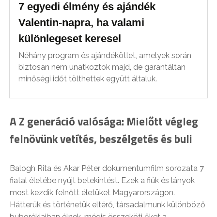
7 egyedi élmény és ajándék
Valentin-napra, ha valami
különlegeset keresel
Néhány program és ajándékötlet, amelyek során
biztosan nem unatkoztok majd, de garantáltan
minőségi időt tölthettek együtt általuk.
A Z generáció valósága: Mielőtt végleg
felnövünk vetítés, beszélgetés és buli
Balogh Rita és Akar Péter dokumentumfilm sorozata 7
fiatal életébe nyújt betekintést. Ezek a fiúk és lányok
most kezdik felnőtt életüket Magyarországon.
Hátterük és történetük eltérő, társadalmunk különböző
buborékjaiban élnek, mégis összeköti őket a