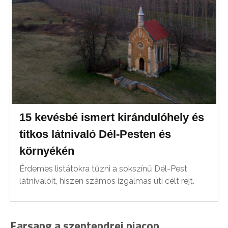
15 kevésbé ismert kirándulóhely és
titkos látnivaló Dél-Pesten és
környékén
Érdemes listátokra tűzni a sokszínű Dél-Pest
látnivalóit, hiszen számos izgalmas úti célt rejt.
Farsang a szentendrei piacon