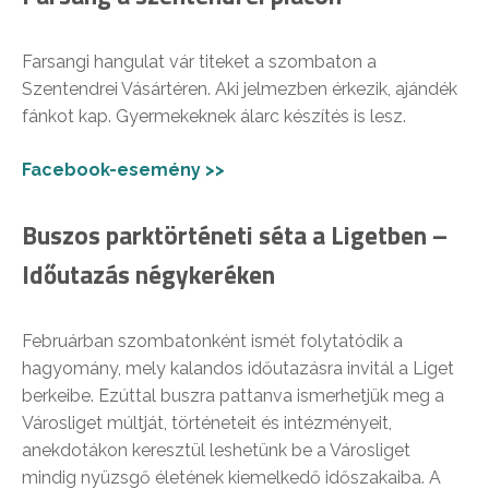
Farsangi hangulat vár titeket a szombaton a
Szentendrei Vásártéren. Aki jelmezben érkezik, ajándék
fánkot kap. Gyermekeknek álarc készítés is lesz.
Facebook-esemény >>
Buszos parktörténeti séta a Ligetben –
Időutazás négykeréken
Februárban szombatonként ismét folytatódik a
hagyomány, mely kalandos időutazásra invitál a Liget
berkeibe. Ezúttal buszra pattanva ismerhetjük meg a
Városliget múltját, történeteit és intézményeit,
anekdotákon keresztül leshetünk be a Városliget
mindig nyüzsgő életének kiemelkedő időszakaiba. A