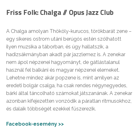
Friss Folk: Chalga // Opus Jazz Club
A Chalga amolyan Thököly-kurucos, törökbarát zene –
egy sikeres ostrom utáni berúgós estén szólhatott
ilyen muzsika a táborban, és úgy hallatszik, a
hadizsákmányban akadt pár jazzlemez is. A zenekar
nem ápol népzenei hagyományt, de gátlástalanul
használ fel balkáni és magyar népzenei elemeket.
Lehetne mindez akár popzene is, mint amilyen az
eredeti bolgár csalga, ha csak rendes négynegyedes,
bárki által táncolható számokat játszanának. A zenekar
azonban kifejezetten vonzódik a páratlan ritmusokhoz,
és dalaik többségét ezekkel fűszerezik.
Facebook-esemény >>