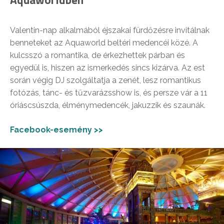
Valentin-nap alkalmából éjszakai fürdőzésre invitálnak
benneteket az Aquaworld beltéri medencéi közé. A
kulcsszó a romantika, de érkezhettek párban és
egyedül is, hiszen az ismerkedés sincs kizárva. Az est
során végig DJ szolgáltatja a zenét, lesz romantikus
fotózás, tánc- és tűzvarázsshow is, és persze vár a 11
óriáscsúszda, élménymedencék, jakuzzik és szaunák.
Facebook-esemény >>