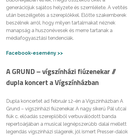
generációjuk sajátos helyzete és szemlélete. A vetítés
után beszélgetés a szereplőkkel. Előtte szakemberek
beszélnek arról, hogy milyen tartalmakat néznek
manapság a huszonévesek és merre tartanak a
médiafogyasztási tendenciák.
Facebook-esemény >>
A GRUND – vígszínházi fiúzenekar //
dupla koncert a Vígszínházban
Dupla koncertet ad február 12-én a Vígszínházban A
Grund – vígszínházi fiúzenekar. A nagy sikerű Pál utcai
fiúk c. előadás szereplőiből verbuválódott banda
repertoárjában a musical legnépszerűbb dalai mellett
legendás vígszínházi slágerek, jól ismert Presser-dalok