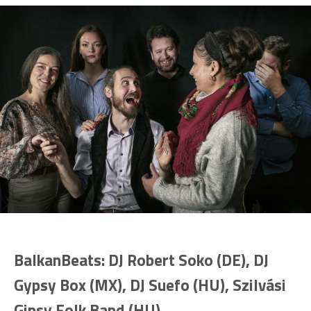
BalkanBeats: DJ Robert Soko (DE), DJ
Gypsy Box (MX), DJ Suefo (HU), Szilvási
Gipsy Folk Band (HU)