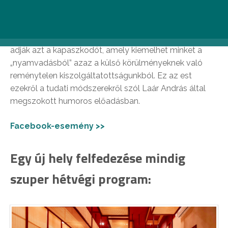
András előadása
A rendszeresen végzett szellemi-lelki gyakorlatok
adják azt a kapaszkodót, amely kiemelhet minket a
„nyamvadásból” azaz a külső körülményeknek való
reménytelen kiszolgáltatottságunkból. Ez az est
ezekről a tudati módszerekről szól Laár András által
megszokott humoros előadásban.
Facebook-esemény >>
Egy új hely felfedezése mindig
szuper hétvégi program: