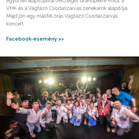
együttes alapítójával beszélget Grandpierre Atilla, a
VHK és a Vágtázó Csodaszarvas zenekarok alapítója.
Majd jön egy másfél órás Vágtázó Csodaszarvas
koncert.
Facebook-esemény >>