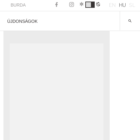
EN
HU
SL
BURDA
ÚJDONSÁGOK