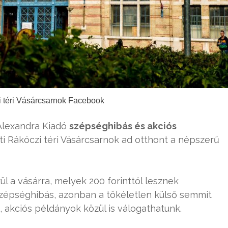
i téri Vásárcsarnok Facebook
 Alexandra Kiadó
szépséghibás és akciós
sti Rákóczi téri Vásárcsarnok ad otthont a népszerű
l a vásárra, melyek 200 forinttól lesznek
zépséghibás, azonban a tökéletlen külső semmit
, akciós példányok közül is válogathatunk.