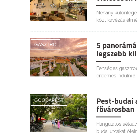
Néhány különlege
közt kávézás élmé
5 panorámá
GASZTRO
legszebb kil
Fenséges gasztroé
érdemes indulni a 
Pest-budai 
GOODAPEST
fővárosban 
Hangulatos sétaút
budai utcákat öleln