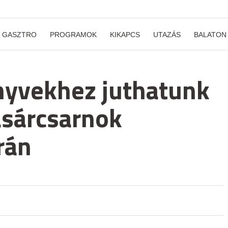
GASZTRO
PROGRAMOK
KIKAPCS
UTAZÁS
BALATON
nyvekhez juthatunk
ásárcsarnok
rán