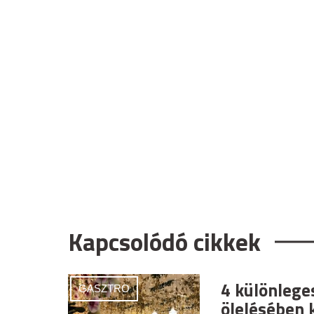
Kapcsolódó cikkek
4 különlege
GASZTRO
ölelésében 