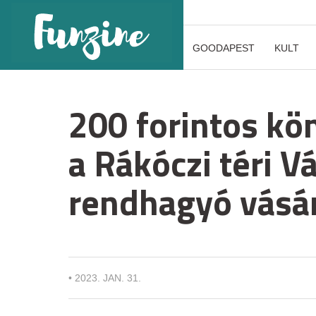
GOODAPEST
KULT
200 forintos kö
a Rákóczi téri V
rendhagyó vásá
•
2023. JAN. 31.