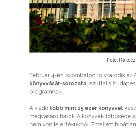
Fotó: Rákócz
Február 4-én, szombaton folytatódik az
könyvvásár-sorozata
, ezúttal a budape
programnak.
A kiadó
több mint 15 ezer könyvvel
készü
megvásárolhatók. A könyvek többsége s
nem von le értékükből. Emellett hibátlan