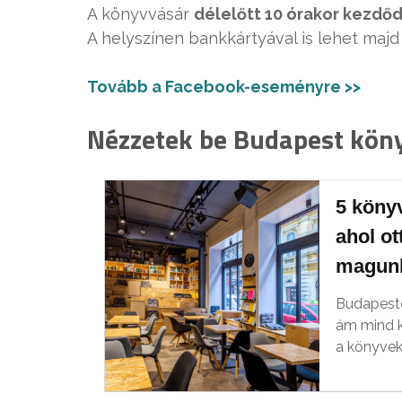
A könyvvásár
délelőtt 10 órakor kezdőd
A helyszínen bankkártyával is lehet majd f
Tovább a Facebook-eseményre >>
Nézzetek be Budapest köny
5 köny
ahol ot
magun
Budapeste
ám mind k
a könyvek