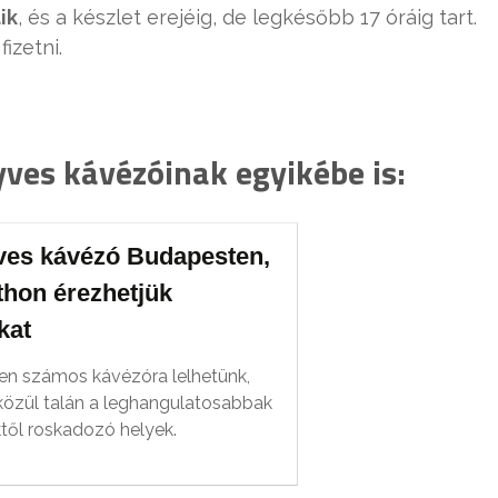
ik
, és a készlet erejéig, de legkésőbb 17 óráig tart.
izetni.
ves kávézóinak egyikébe is:
ves kávézó Budapesten,
thon érezhetjük
kat
n számos kávézóra lelhetünk,
özül talán a leghangulatosabbak
től roskadozó helyek.