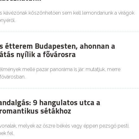
s kávézónak köszönhetően sem kell lemondanunk a virágok
nyéről.
s étterem Budapesten, ahonnan a
átás nyílik a fővárosra
lmények mellé pazar panoráma is jár: mutatjuk, merre
fővárosban.
andalgás: 9 hangulatos utca a
romantikus sétákhoz
vonalak, melyek az őszre békés vagy éppen pezsgő pesti,
ek fel.