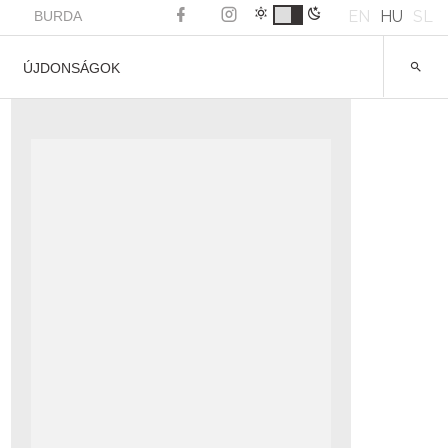
EN
HU
SL
BURDA
ÚJDONSÁGOK