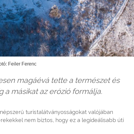
otó: Feiler Ferenc
jesen magáévá tette a természet és
 a másikat az erózió formálja.
népszerű turistalátványosságokat valójában
erekekkel nem biztos, hogy ez a legideálisabb úti