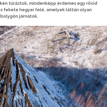
kén túráztok, mindenképp érdemes egy rövid
s fekete hegyei felé, amelyek láttán olyan
bolygón járnátok.