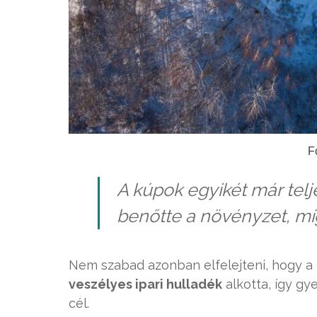
F
A kúpok egyikét már tel
benőtte a növényzet, míg
Nem szabad azonban elfelejteni, hogy a 
veszélyes ipari hulladék
alkotta, így gy
cél.