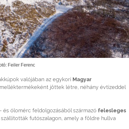
otó: Feiler Ferenc
akkúpok valójában az egykori
Magyar
melléktermékeként jöttek létre, néhány évtizeddel
k- és ólomérc feldolgozásából származó
felesleges
állították futószalagon, amely a földre hullva