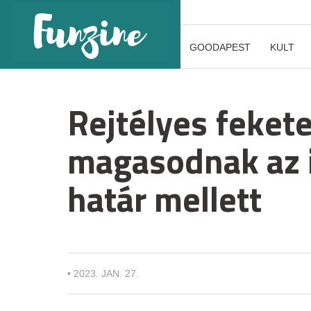
GOODAPEST
KULT
Rejtélyes feket
magasodnak az i
határ mellett
•
2023. JAN. 27.