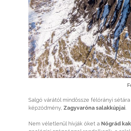
F
Salgó várától mindössze félórányi sétára
képződmény,
Zagyvaróna salakkúpjai
.
Nem véletlenül hívják őket a
Nógrád kak