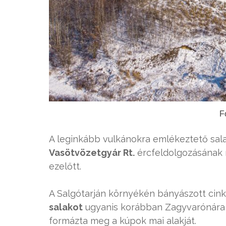
F
A leginkább vulkánokra emlékeztető sal
Vasötvözetgyár Rt.
ércfeldolgozásának 
ezelőtt.
A Salgótarján környékén bányászott cin
salakot
ugyanis korábban Zagyvarónára sz
formázta meg a kúpok mai alakját.