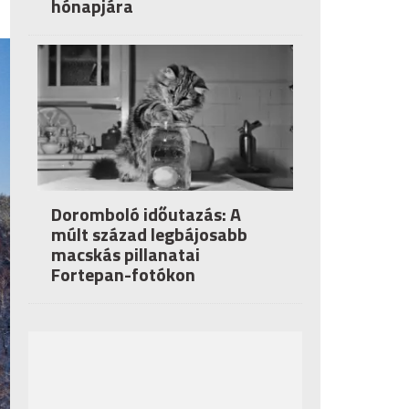
hónapjára
Doromboló időutazás: A
múlt század legbájosabb
macskás pillanatai
Fortepan-fotókon