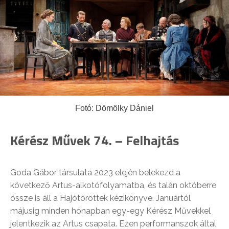
Fotó: Dömölky Dániel
Kérész Művek 74. – Felhajtás
Goda Gábor társulata 2023 elején belekezd a
következő Artus-alkotófolyamatba, és talán októberre
össze is áll a Hajótöröttek kézikönyve. Januártól
májusig minden hónapban egy-egy Kérész Művekkel
jelentkezik az Artus csapata. Ezen performanszok által