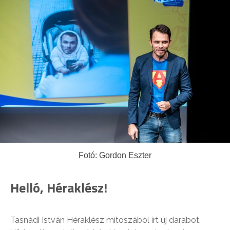
Fotó: Gordon Eszter
Helló, Héraklész!
Tasnádi István Héraklész mítoszából írt új darabot,