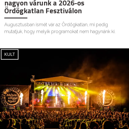
nagyon várunk a 2026-os
Ördögkatlan Fesztiválon
Augusztusban ismét vár az Ördögkatlan, mi pedig
mutatjuk, hogy melyik programokat nem hagynánk ki.
KULT