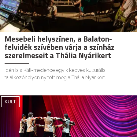
Mesebeli helyszínen, a Balaton-
felvidék szívében várja a színház
szerelmeseit a Thália Nyárikert
Idén is a Káli-medence egyik kedves kulturális
találkozóhelyén nyitott meg a Thália Nyárikert.
KULT