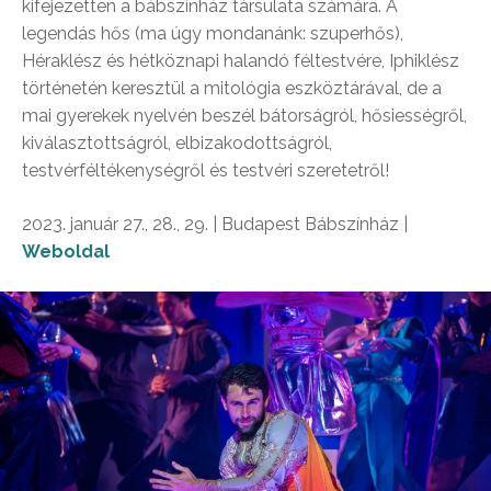
kifejezetten a bábszínház társulata számára. A
legendás hős (ma úgy mondanánk: szuperhős),
Héraklész és hétköznapi halandó féltestvére, Iphiklész
történetén keresztül a mitológia eszköztárával, de a
mai gyerekek nyelvén beszél bátorságról, hősiességről,
kiválasztottságról, elbizakodottságról,
testvérféltékenységről és testvéri szeretetről!
2023. január 27., 28., 29. | Budapest Bábszínház |
Weboldal