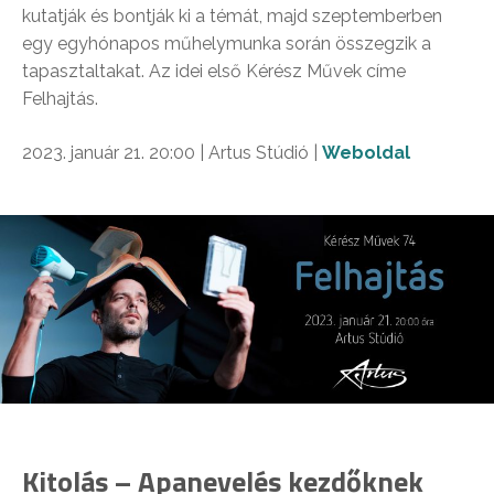
kutatják és bontják ki a témát, majd szeptemberben
egy egyhónapos műhelymunka során összegzik a
tapasztaltakat. Az idei első Kérész Művek címe
Felhajtás.
2023. január 21. 20:00 | Artus Stúdió |
Weboldal
Kitolás – Apanevelés kezdőknek