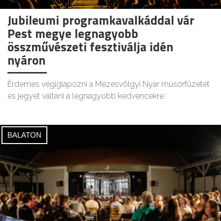
Jubileumi programkavalkáddal vár
Pest megye legnagyobb
összművészeti fesztiválja idén
nyáron
Érdemes végiglapozni a Mézesvölgyi Nyár műsorfüzetét
és jegyet váltani a legnagyobb kedvencekre.
BALATON