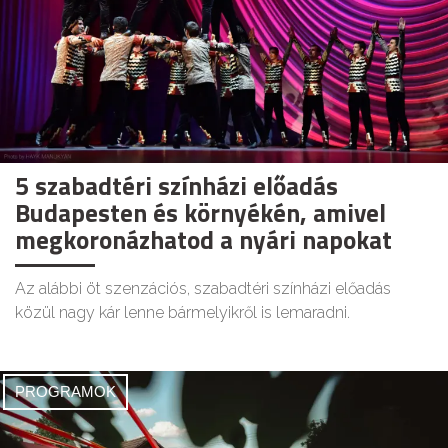
5 szabadtéri színházi előadás
Budapesten és környékén, amivel
megkoronázhatod a nyári napokat
Az alábbi öt szenzációs, szabadtéri színházi előadás
közül nagy kár lenne bármelyikről is lemaradni.
PROGRAMOK