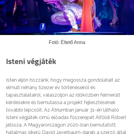
Fotó: Éltető Anna
Isteni végjáték
Isten eljön hozzánk, hogy megossza gondolatait az
elmúlt néhány tízezer év történéseiről és
tapasztalatairól, válaszoljon az időközben felmerült
kérdésekre és bemutassa a projekt fejlesztésének
további lépcsőit. Az Átriumban január 31-én látható
Isteni végjáték című előadás főszerepét Alföldi Róbert
játssza. A Magyarországon 2020-ban bemutatott,
hatalmas sikerű David Javerbaum-darab a szerző által