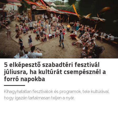
5 elképesztő szabadtéri fesztivál
júliusra, ha kultúrát csempésznél a
forró napokba
Kihagyhatatlan fesztiválok és programok, tele kultúrával,
hogy igazán tartalmasan teljen a nyár.