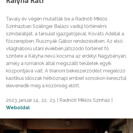
Kályha Kati
Tavaly év végén mutatták be a Radnóti Miklós
Színházban Szálinger Balázs vadiúj történelmi
színdarabját, a társulat igazgatójával, Kováts Adéllal a
főszerepben, Rusznyák Gábor rendezésében. Az első
világháború utáni években játszódó történet fő
színtere a Kályha nevű kocsma az erdélyi Nagybányán,
amely a románok által megszállt területek egyik
központjává vált. A trianoni békeszerződést megelőző
kaotikus időszak hétköznapi emberi sorsokon keresztül
elevenedik meg a közönség előtt.
2023. január 14., 22., 23. | Radnóti Miklós Színház |
Weboldal