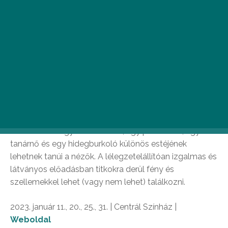
Az idei WhatsOnStage Awards-on a legjobb darab díját
elnyerő 2:22 (egy kísértettörténet) hazai
ősbemutatójára a Centrál Színházban került sor, Puskás
Tamás rendezésében. Az angol Danny Robins
misztikus thrillere csodálatos mese, döbbenetes
csattanóval. Az előadás, miközben jelenünk gondjairól
beszél, elsősorban a szeretet nélkülözhetetlenségére
hívja fel a figyelmet. Martinovics Dorina, Ágoston
Katalin, Lengyel Tamás és Mészáros András
alakításában egy asztrofizikus, egy pszichiáter, egy
tanárnő és egy hidegburkoló különös estéjének
lehetnek tanúi a nézők. A lélegzetelállítóan izgalmas és
látványos előadásban titkokra derül fény és
szellemekkel lehet (vagy nem lehet) találkozni.
2023. január 11., 20., 25., 31. | Centrál Színház |
Weboldal