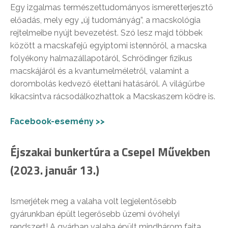
Egy izgalmas természettudományos ismeretterjesztő
előadás, mely egy „új tudományág”, a macskológia
rejtelmeibe nyújt bevezetést. Szó lesz majd többek
között a macskafejű egyiptomi istennőről, a macska
folyékony halmazállapotáról, Schrödinger fizikus
macskájáról és a kvantumelméletről, valamint a
dorombolás kedvező élettani hatásáról. A világűrbe
kikacsintva rácsodálkozhattok a Macskaszem ködre is.
Facebook-esemény >>
Éjszakai bunkertúra a Csepel Művekben
(2023. január 13.)
Ismerjétek meg a valaha volt legjelentősebb
gyárunkban épült legerősebb üzemi óvóhelyi
rendszert! A gyárban valaha épült mindhárom fajta