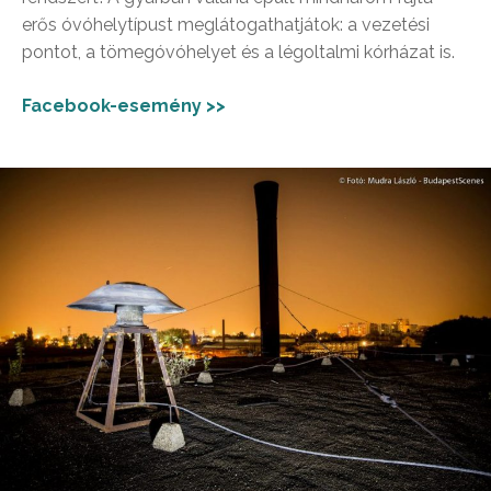
erős óvóhelytípust meglátogathatjátok: a vezetési
pontot, a tömegóvóhelyet és a légoltalmi kórházat is.
Facebook-esemény >>