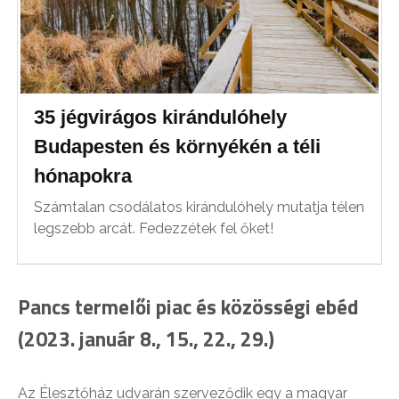
35 jégvirágos kirándulóhely
Budapesten és környékén a téli
hónapokra
Számtalan csodálatos kirándulóhely mutatja télen
legszebb arcát. Fedezzétek fel őket!
Pancs termelői piac és közösségi ebéd
(2023. január 8., 15., 22., 29.)
Az Élesztőház udvarán szerveződik egy a magyar