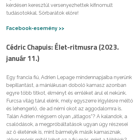
kérdésen keresztül versenyezhettek kifinomult
tudásotokkal. Sörbarátok előre!
Facebook-esemény >>
Cédric Chapuis: Élet-ritmusra (2023.
január 11.)
Egy francia fiú, Adrien Lepage mindennapjaiba nyerünk
bepillantást, a mániákusan doboló kamasz azonban
egyre több titkot, élményt és emléket árul el nekünk.
Furcsa világ tárul elénk, mely egyszerre irigylésre méltó
és lehengerlő, de ad némi okot az aggodalomra is.
Talán Adrien mégsem olyan „átlagos”? A kalandok, a
csalódások, a megpróbáltatások ugyan úgy részesei
az ő életének is, mint bármelyik másik kamasznak,
akkor mégis mitől lehet ez a fiú más, mint a többiek?