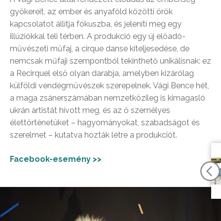
gyökereit, az ember és anyaföld közötti örök
kapcsolatot állítja fókuszba, és jeleníti meg egy
illúziókkal teli térben. A produkció egy új előadó-
művészeti műfaj, a cirque danse kiteljesedése, de
nemcsak műfaji szempontból tekinthető unikálisnak: ez
a Recirquel első olyan darabja, amelyben kizárólag
külföldi vendégművészek szerepelnek. Vági Bence hét,
a maga zsánerszámában nemzetközileg is kimagasló
ukrán artistát hívott meg, és az ő személyes
élettörténetüket – hagyományokat, szabadságot és
szerelmet – kutatva hozták létre a produkciót.
Facebook-esemény >>