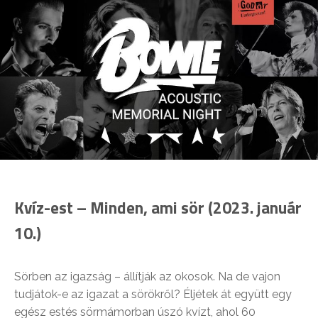
Kvíz-est – Minden, ami sör (2023. január
10.)
Sörben az igazság – állítják az okosok. Na de vajon
tudjátok-e az igazat a sörökről? Éljétek át együtt egy
egész estés sörmámorban úszó kvízt, ahol 60