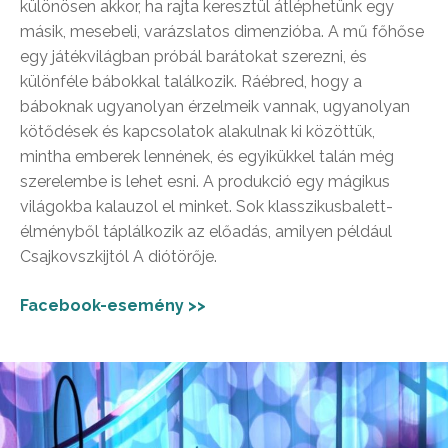
különösen akkor, ha rajta keresztül átléphetünk egy
másik, mesebeli, varázslatos dimenzióba. A mű főhőse
egy játékvilágban próbál barátokat szerezni, és
különféle bábokkal találkozik. Ráébred, hogy a
báboknak ugyanolyan érzelmeik vannak, ugyanolyan
kötődések és kapcsolatok alakulnak ki közöttük,
mintha emberek lennének, és egyikükkel talán még
szerelembe is lehet esni. A produkció egy mágikus
világokba kalauzol el minket. Sok klasszikusbalett-
élményből táplálkozik az előadás, amilyen például
Csajkovszkijtól A diótörője.
Facebook-esemény >>