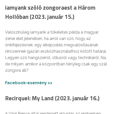
iamyank szóló zongoraest a Három
Hollóban (2023. január 15.)
Valószínűleg iamyank a tökéletes példa a magyar
zenei élet jelenében, ha arról van szó, hogy az
önkifejezésnek, egy elképzelés megvalósításának
nincsennek igazán eszközhasználathoz kötött határai.
Legyen szó hangszerről, stílusról vagy technikáról. Na,
de milyen, amikor a központban tényleg csak egy szál
zongora áll?
Facebook-esemény >>
Recirquel: My Land (2023. január 16.)
A Vági Bence által rendezett előadás az emberiség