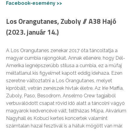
Facebook-esemény >>
Los Orangutanes, Zuboly // A38 Hajó
(2023. január 14.)
A Los Orangutanes zenekar 2017 óta táncoltatja a
magyar cumbia rajongókat. Annak ellenére, hogy Dél-
Amerika legnépszerűbb stílusa a cumbia, ez a műfaj
méltatlanul kis figyelmet kapott eddig idehaza. Ezen
szeretne változtatni a Los Orangutanes, melyet
kipróbált, vetrán zenészek hívtak életre. Az Irie Maffia,
Zuboly, Paso, Besodrom, Anselmo Crew tagjaiból
verbuválódott csapat rövid idő alatt a táncolni vágyó
magyarok kedvencévé vált, teltházas Müpa, Akvárium
Nagyhall és Kobuci kertes koncertek valamint
számtalan hazai fesztivál is a hátuk mögött van már.