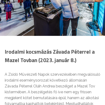
Irodalmi kocsmázás Závada Péterrel a
Mazel Tovban (2023. január 8.)
A Zsidó Művészeti Napok szervezésében megvalósuló
irodalmi eseménysorozat következő állomásán
Závada Péterrel Oláh Andrea beszélget a Mazel Tov
kistermében. A beszélgetés fő íve nem egy frissen
megjelent kötet bemutatására épül, hanem az alkotási
folyamatba kaphattok betekintést. Megtudhatjátok