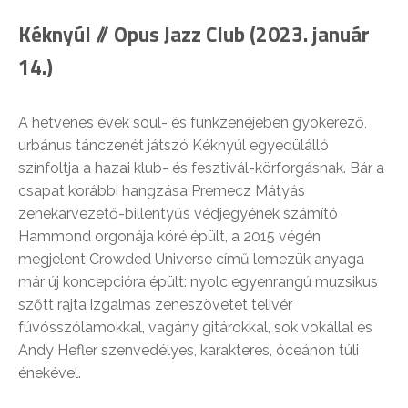
Kéknyúl // Opus Jazz Club (2023. január
14.)
A hetvenes évek soul- és funkzenéjében gyökerező,
urbánus tánczenét játszó Kéknyúl egyedülálló
színfoltja a hazai klub- és fesztivál-körforgásnak. Bár a
csapat korábbi hangzása Premecz Mátyás
zenekarvezető-billentyűs védjegyének számító
Hammond orgonája köré épült, a 2015 végén
megjelent Crowded Universe című lemezük anyaga
már új koncepcióra épült: nyolc egyenrangú muzsikus
szőtt rajta izgalmas zeneszövetet telivér
fúvósszólamokkal, vagány gitárokkal, sok vokállal és
Andy Hefler szenvedélyes, karakteres, óceánon túli
énekével.