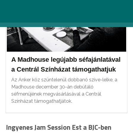
A Madhouse legújabb séfajánlatával
a Centrál Színházat támogathatjuk
Az Anker köz szüntelenül dobbanó szíve-lelke, a
Madhouse december 30-án debütáló
séfmenüjének megvásárlásával a Centrál
Színházat támogathatjátok.
Ingyenes Jam Session Est a BJC-ben