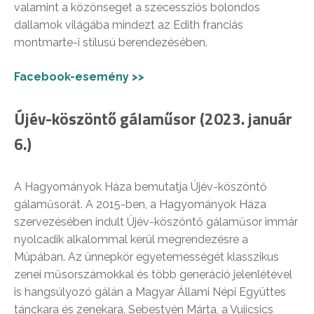
valamint a közönseget a szecessziós bolondos
dallamok világába mindezt az Edith franciás
montmarte-i stílusú berendezésében.
Facebook-esemény >>
Újév-köszöntő gálaműsor (2023. január
6.)
A Hagyományok Háza bemutatja Újév-köszöntő
gálaműsorát. A 2015-ben, a Hagyományok Háza
szervezésében indult Újév-köszöntő gálaműsor immár
nyolcadik alkalommal kerül megrendezésre a
Müpában. Az ünnepkör egyetemességét klasszikus
zenei műsorszámokkal és több generáció jelenlétével
is hangsúlyozó gálán a Magyar Állami Népi Együttes
tánckara és zenekara, Sebestyén Márta, a Vujicsics