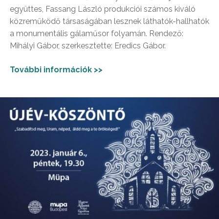
együttes, Fassang László produkciói számos kiváló
közreműködő társaságában lesznek láthatók-hallhatók
a monumentális gálaműsor folyamán. Rendező:
Mihályi Gábor, szerkesztette: Eredics Gábor.
További információk >>