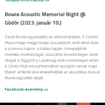
További információk >>
Bowie Acoustic Memorial Night @
Gödör (2023. január 10.)
David Bowie egyedülálló és utánozhatatlan. A Cosmic
Maze mégis megpróbálja visszaidézni, amit lehet ezen
a szomorú napon, a halála napján. Ünnepeljétek
zseniális munkásságát, utazzátok be különleges zenei
világát a Ziggytől a Lazarusig ezen a különleges estén.
A Gödör Klub koncerttermében asztalok várnak majd
titeket, amiknél ülve énekelhetitek az akusztikus duóval
Bowie legszebb dalait.
Facebook-esemény >>