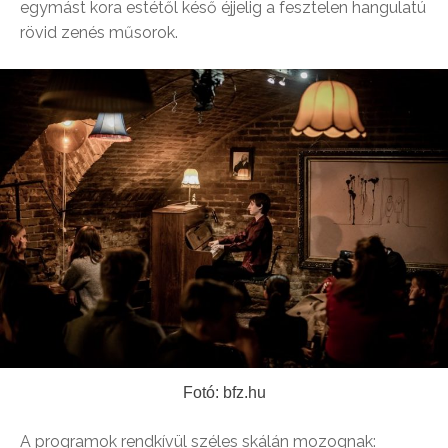
egymást kora estétől késő éjjelig a fesztelen hangulatú
rövid zenés műsorok.
Fotó: bfz.hu
A programok rendkívül széles skálán mozognak: