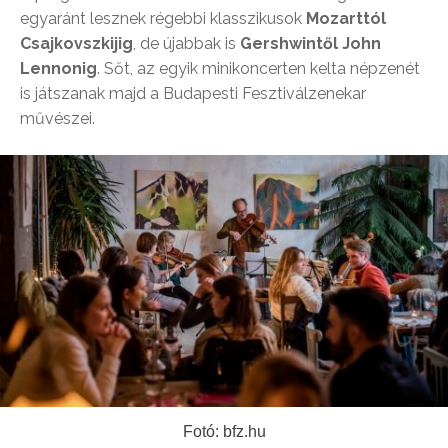
egyaránt lesznek régebbi klasszikusok
Mozarttól
Csajkovszkijig
, de újabbak is
Gershwintől John
Lennonig
. Sőt, az egyik minikoncerten kelta népzenét
is játszanak majd a Budapesti Fesztiválzenekar
művészei.
Fotó: bfz.hu