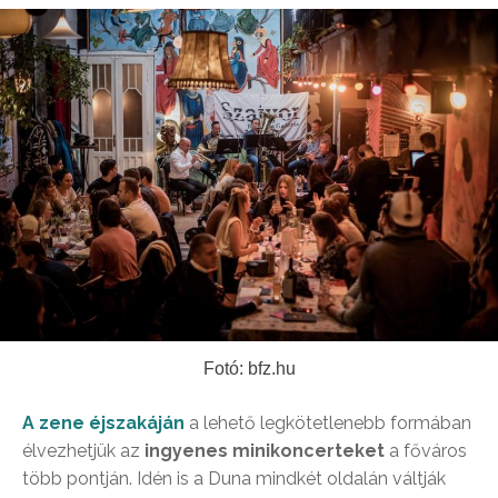
Fotó: bfz.hu
A zene éjszakáján
a lehető legkötetlenebb formában
élvezhetjük az
ingyenes minikoncerteket
a főváros
több pontján. Idén is a Duna mindkét oldalán váltják