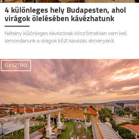
4 különleges hely Budapesten, ahol
virágok ölelésében kávézhatunk
Néhány különleges kávézónak köszönhetően sem kell
lemondanunk a virágok közt kávézás élményéről.
GASZTRO