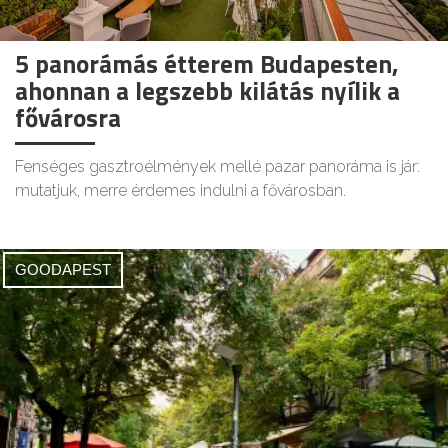
5 panorámás étterem Budapesten,
ahonnan a legszebb kilátás nyílik a
fővárosra
Fenséges gasztroélmények mellé pazar panoráma is jár:
mutatjuk, merre érdemes indulni a fővárosban.
GOODAPEST