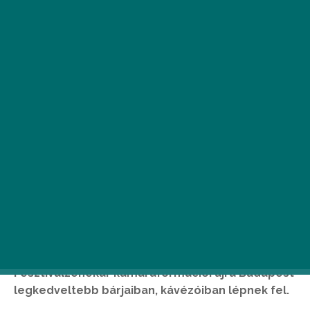
Idén hatodik alkalommal, ezúttal november 17-
én ismét klasszikus, de nem komoly zenei
koncertekkel telik meg a főváros. A pár hete
Az
év zenekarának
választott Budapesti
Fesztiválzenekar kamaraformációi újra Budapest
legkedveltebb bárjaiban, kávézóiban lépnek fel.