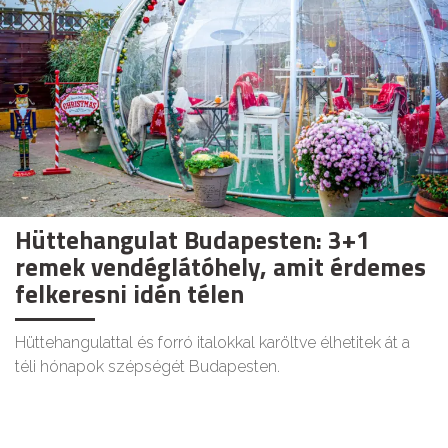
Hüttehangulat Budapesten: 3+1
remek vendéglátóhely, amit érdemes
felkeresni idén télen
Hüttehangulattal és forró italokkal karöltve élhetitek át a
téli hónapok szépségét Budapesten.