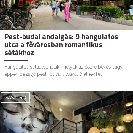
Pest-budai andalgás: 9 hangulatos
utca a fővárosban romantikus
sétákhoz
Hangulatos sétaútvonalak, melyek az őszre békés vagy
éppen pezsgő pesti, budai utcákat ölelnek fel.
GASZTRO