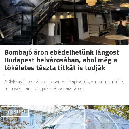
Bombajó áron ebédelhetünk lángost
Budapest belvárosában, ahol még a
tökéletes tészta titkát is tudják
A (M)anytime-nál pontosan azt kaphatjuk, amiért mentünk:
minőségi lángost, pénztárcabarát áron.
GASZTRO