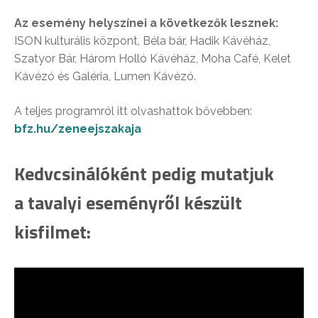
Az esemény helyszínei a következők lesznek:
ISON kulturális központ, Béla bár, Hadik Kávéház,
Szatyor Bár, Három Holló Kávéház, Moha Café, Kelet
Kávézó és Galéria, Lumen Kávézó.
A teljes programról itt olvashattok bővebben:
bfz.hu/zeneejszakaja
Kedvcsinálóként pedig mutatjuk
a tavalyi eseményről készült
kisfilmet: