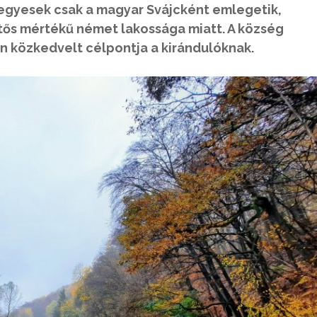
egyesek csak a magyar Svájcként emlegetik,
tős mértékű német lakossága miatt. A község
 közkedvelt célpontja a kirándulóknak.