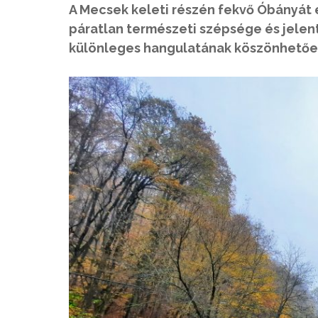
A Mecsek keleti részén fekvő Óbányát 
páratlan természeti szépsége és jelen
különleges hangulatának köszönhetően