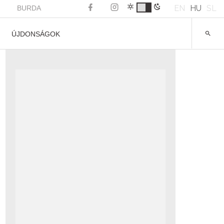
EN
HU
SL
BURDA
ÚJDONSÁGOK