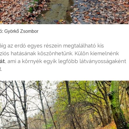
ó: Györkő Zsombor
áig az erdő egyes részein megtalálható kis
óziós hatásának köszönhetünk. Külön kiemelnénk
át
, ami a környék egyik legfőbb látványosságaként
.