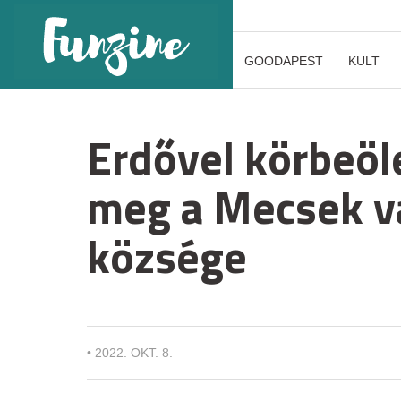
GOODAPEST
KULT
Erdővel körbeöl
meg a Mecsek va
községe
•
2022. OKT. 8.