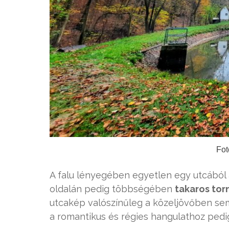
Fot
A falu lényegében egyetlen egy utcából 
oldalán pedig többségében
takaros tor
utcakép valószínűleg a közeljövőben sem 
a romantikus és régies hangulathoz pedig