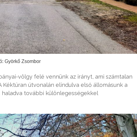
ó: Györkő Zsombor
bányai-völgy felé vennünk az irányt, ami számtalan
 A Kéktúran útvonalán elindulva első állomásunk a
n haladva további különlegességekkel