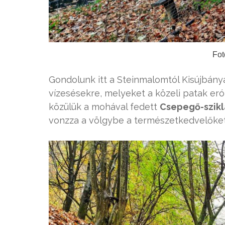
Fot
Gondolunk itt a Steinmalomtól Kisújbány
vízesésekre, melyeket a közeli patak er
közülük a mohával fedett
Csepegő-szikl
vonzza a völgybe a természetkedvelőket