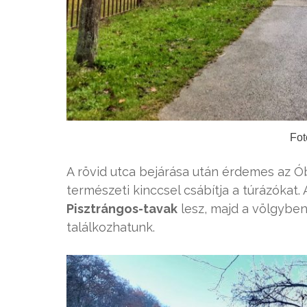
Fot
A rövid utca bejárása után érdemes az Ó
természeti kinccsel csábítja a túrázókat.
Pisztrángos-tavak
lesz, majd a völgybe
találkozhatunk.