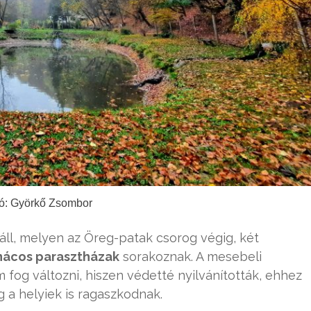
ó: Györkő Zsombor
áll, melyen az Öreg-patak csorog végig, két
nácos parasztházak
sorakoznak. A mesebeli
fog változni, hiszen védetté nyilvánították, ehhez
 a helyiek is ragaszkodnak.