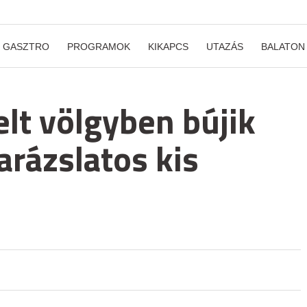
GASZTRO
PROGRAMOK
KIKAPCS
UTAZÁS
BALATON
elt völgyben bújik
rázslatos kis