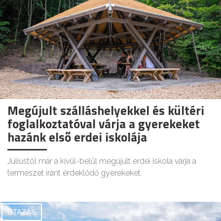
Megújult szálláshelyekkel és kültéri
foglalkoztatóval várja a gyerekeket
hazánk első erdei iskolája
Júliustól már a kívül-belül megújult erdei iskola várja a
természet iránt érdeklődő gyerekeket.
UTAZÁS