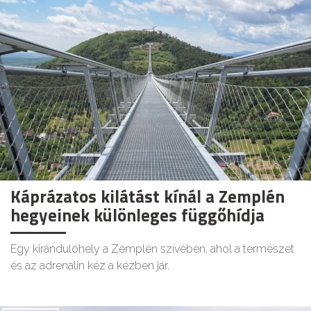
Káprázatos kilátást kínál a Zemplén
hegyeinek különleges függőhídja
Egy kirándulóhely a Zemplén szívében, ahol a természet
és az adrenalin kéz a kézben jár.