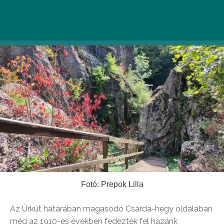
Fotó: Prepok Lilla
Az Úrkút határában magasodó Csárda-hegy oldalában
még az 1910-es években fedezték fel hazánk