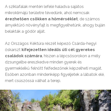
A sziklafalak mentén lefelé haladva sajátos
mikroklímájú területre tévedünk, ahol nemcsak
érezhetően csökken a hőmérséklet
, de számos
árnyéktűrő növényfajt is megfigyelhetünk, ahogy buján
belakták a gödör alját.
Az Országos Kéktúra részét képező Csárda-hegyi
őskarszt
kifejezetten ideális úti cél gyerekes
családok számára
, hiszen a lépcsősorokon a mély
dzsungelbe ereszkedve minden gyerek és
gyermeklelkű felnőtt felfedezőnek képzelheti magát.
Esőben azonban mindenképp figyeljetek a lábatok elé,
mert csúszóssá válhat a terep.