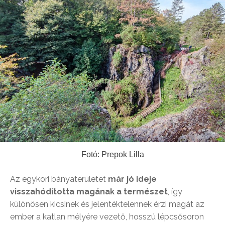
Fotó: Prepok Lilla
Az egykori bányaterületet
már jó ideje
visszahódította magának a természet
, így
különösen kicsinek és jelentéktelennek érzi magát az
ember a katlan mélyére vezető, hosszú lépcsősoron