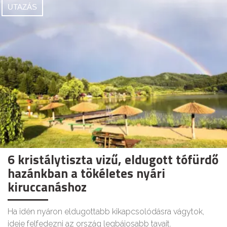
UTAZÁS
6 kristálytiszta vizű, eldugott tófürdő
hazánkban a tökéletes nyári
kiruccanáshoz
Ha idén nyáron eldugottabb kikapcsolódásra vágytok,
ideje felfedezni az ország legbájosabb tavait.