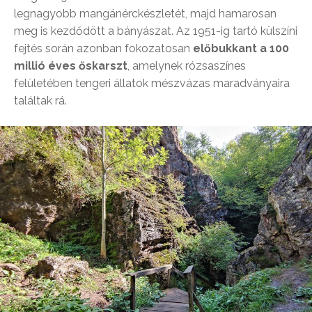
legnagyobb mangánérckészletét, majd hamarosan
meg is kezdődött a bányászat. Az 1951-ig tartó külszíni
fejtés során azonban fokozatosan
előbukkant a 100
millió éves őskarszt
, amelynek rózsaszínes
felületében tengeri állatok mészvázas maradványaira
találtak rá.