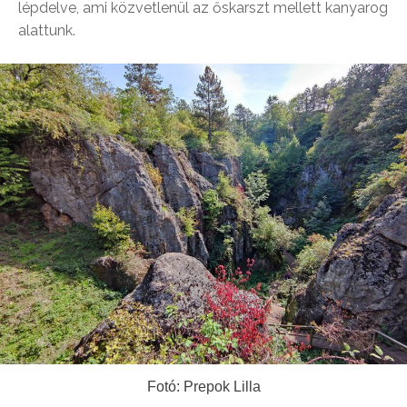
lépdelve, ami közvetlenül az őskarszt mellett kanyarog
alattunk.
Fotó: Prepok Lilla