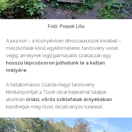
Fotó: Prepok Lilla
A jura kori – a köznyelvben dinoszauruszok korabeli –
mészkőfalak körül egykilométeres tanösvény vezet
végig, amelynek legizgalmasabb szakaszán egy
hosszú lépcsősoron juthatunk le a katlan
mélyére
.
A hatállomásos Csárda-hegyi tanösvény
kiindulópontját a Tüzér utcai bejáratnál találjuk,
ahonnan
óriási, vörös sziklafalak árnyékában
kezdhetjük meg rövid, de látványos túránkat.