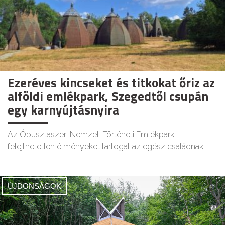
Ezeréves kincseket és titkokat őriz az
alföldi emlékpark, Szegedtől csupán
egy karnyújtásnyira
Az Ópusztaszeri Nemzeti Történeti Emlékpark
felejthetetlen élményeket tartogat az egész családnak.
ÚJDONSÁGOK