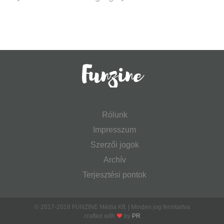
Rólunk
Impresszum
Szerzői jogok
Archív
Terjesztési pontok
© 2017-2018 FUNZINE Média Kft. | Minden jog fenntartva
crafted with
by
PR