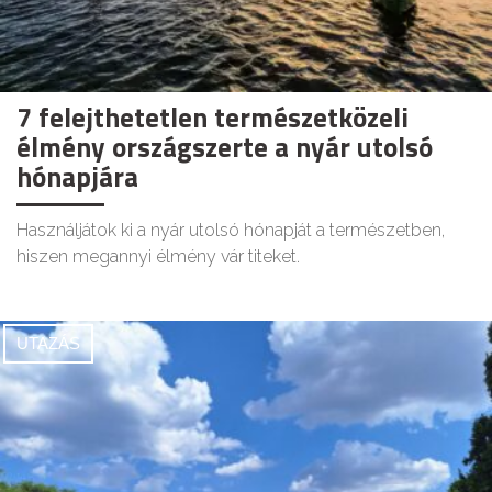
7 felejthetetlen természetközeli
élmény országszerte a nyár utolsó
hónapjára
Használjátok ki a nyár utolsó hónapját a természetben,
hiszen megannyi élmény vár titeket.
UTAZÁS