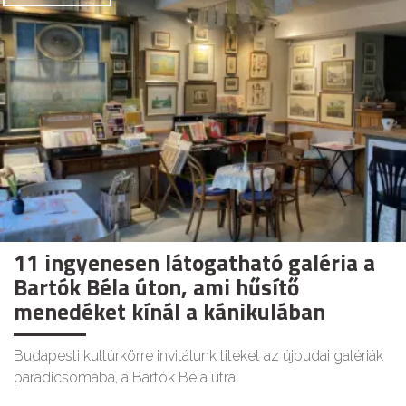
11 ingyenesen látogatható galéria a
Bartók Béla úton, ami hűsítő
menedéket kínál a kánikulában
Budapesti kultúrkörre invitálunk titeket az újbudai galériák
paradicsomába, a Bartók Béla útra.