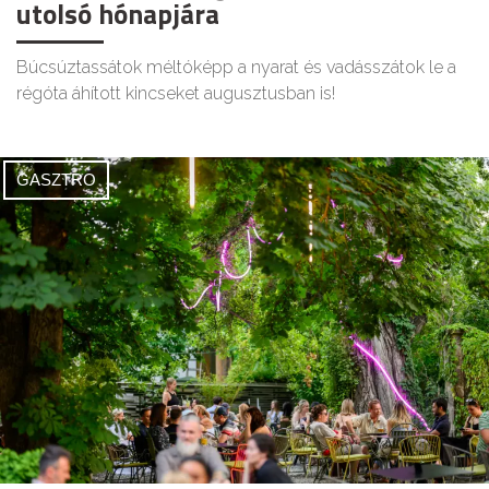
utolsó hónapjára
Búcsúztassátok méltóképp a nyarat és vadásszátok le a
régóta áhított kincseket augusztusban is!
GASZTRO