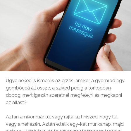
Ugye neked is ismerős az érzés, amikor a gyomrod egy
gombóccá áll össze, a szíved pedig a torkodban
dobog, mert igazán szeretnél megfelelni és megkapni
az állást?
Aztán amikor már túl vagy rajta, azt hiszed, hogy túl
vagy a nehezén. Aztán eltelik egy-két munkanap, majd