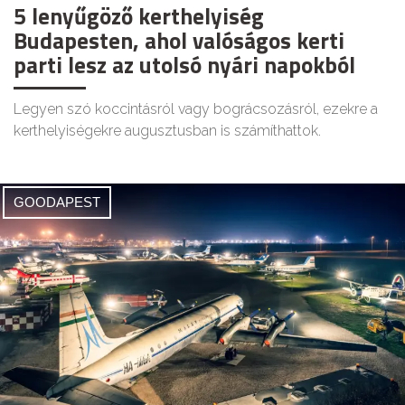
5 lenyűgöző kerthelyiség
Budapesten, ahol valóságos kerti
parti lesz az utolsó nyári napokból
Legyen szó koccintásról vagy bográcsozásról, ezekre a
kerthelyiségekre augusztusban is számíthattok.
GOODAPEST