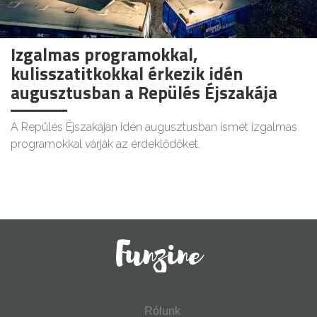
Izgalmas programokkal,
kulisszatitkokkal érkezik idén
augusztusban a Repülés Éjszakája
A Repülés Éjszakáján idén augusztusban ismét izgalmas
programokkal várják az érdeklődőket.
Rólunk