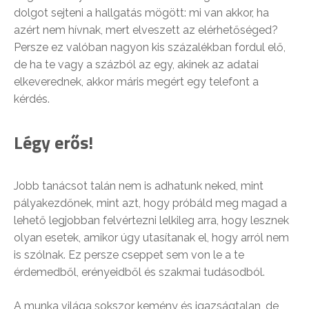
dolgot sejteni a hallgatás mögött: mi van akkor, ha
azért nem hívnak, mert elveszett az elérhetőséged?
Persze ez valóban nagyon kis százalékban fordul elő,
de ha te vagy a százból az egy, akinek az adatai
elkeverednek, akkor máris megért egy telefont a
kérdés.
Légy erős!
Jobb tanácsot talán nem is adhatunk neked, mint
pályakezdőnek, mint azt, hogy próbáld meg magad a
lehető legjobban felvértezni lelkileg arra, hogy lesznek
olyan esetek, amikor úgy utasítanak el, hogy arról nem
is szólnak. Ez persze cseppet sem von le a te
érdemedből, erényeidből és szakmai tudásodból.
A munka világa sokszor kemény és igazságtalan, de