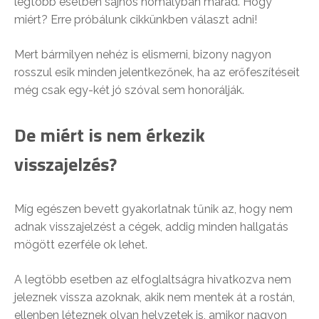
legtöbb esetben sajnos homályban marad. Hogy
miért? Erre próbálunk cikkünkben választ adni!
Mert bármilyen nehéz is elismerni, bizony nagyon
rosszul esik minden jelentkezőnek, ha az erőfeszítéseit
még csak egy-két jó szóval sem honorálják.
De miért is nem érkezik
visszajelzés?
Míg egészen bevett gyakorlatnak tűnik az, hogy nem
adnak visszajelzést a cégek, addig minden hallgatás
mögött ezerféle ok lehet.
A legtöbb esetben az elfoglaltságra hivatkozva nem
jeleznek vissza azoknak, akik nem mentek át a rostán,
ellenben léteznek olyan helyzetek is, amikor nagyon