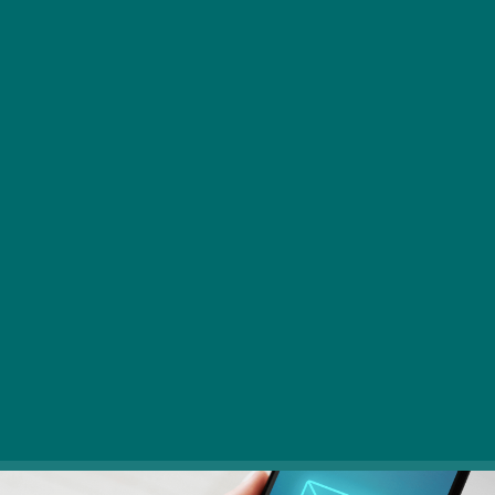
Pályakezdőként elmenni egy állásinterjúra nem
könnyű dolog. Bár minden friss diplomás nagyon
nagy rutinnal rendelkezik a vizsgaszituációkat
illetően, azért egy állásinterjú mégiscsak
teljesen más.