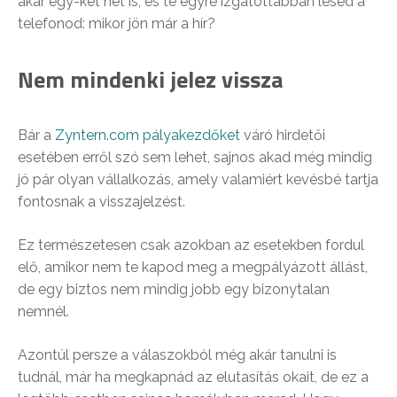
akár egy-két hét is, és te egyre izgatottabban lesed a
telefonod: mikor jön már a hír?
Nem mindenki jelez vissza
Bár a
Zyntern.com pályakezdőket
váró hirdetői
esetében erről szó sem lehet, sajnos akad még mindig
jó pár olyan vállalkozás, amely valamiért kevésbé tartja
fontosnak a visszajelzést.
Ez természetesen csak azokban az esetekben fordul
elő, amikor nem te kapod meg a megpályázott állást,
de egy biztos nem mindig jobb egy bizonytalan
nemnél.
Azontúl persze a válaszokból még akár tanulni is
tudnál, már ha megkapnád az elutasítás okait, de ez a