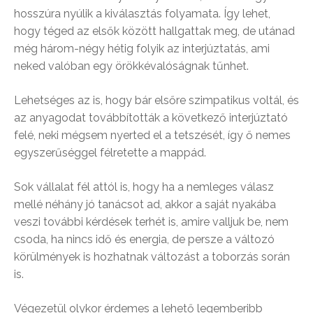
hosszúra nyúlik a kiválasztás folyamata. Így lehet,
hogy téged az elsők között hallgattak meg, de utánad
még három-négy hétig folyik az interjúztatás, ami
neked valóban egy örökkévalóságnak tűnhet.
Lehetséges az is, hogy bár elsőre szimpatikus voltál, és
az anyagodat továbbították a következő interjúztató
felé, neki mégsem nyerted el a tetszését, így ő nemes
egyszerűséggel félretette a mappád.
Sok vállalat fél attól is, hogy ha a nemleges válasz
mellé néhány jó tanácsot ad, akkor a saját nyakába
veszi további kérdések terhét is, amire valljuk be, nem
csoda, ha nincs idő és energia, de persze a változó
körülmények is hozhatnak változást a toborzás során
is.
Végezetül olykor érdemes a lehető legemberibb