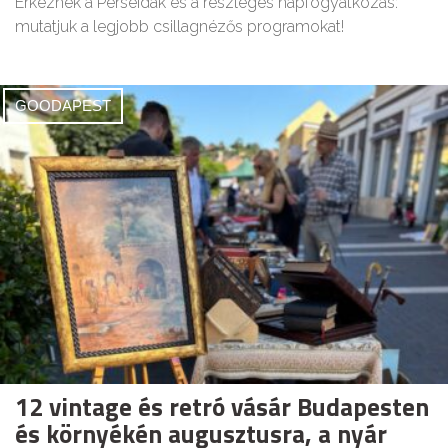
Érkeznek a Perseidák és a részleges napfogyatkozás:
mutatjuk a legjobb csillagnézős programokat!
GOODAPEST
12 vintage és retró vásár Budapesten
és környékén augusztusra, a nyár