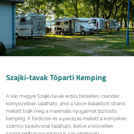
Szajki-tavak Tóparti Kemping
A Vas megyei Szajki-tavak erdős területen, csendes
környezetben található, ahol a tavon kialakított strand
mellett bújik meg a maximális nyugalmat biztosító
kemping. A fürdőzés és a pecázás mellett a környéken
számos túraútvonal található, illetve a közvetlen
szomszédban lovaglásra is van lehetőség.