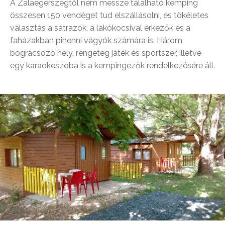
A Zalaegerszegtől nem messze található kemping
összesen 150 vendéget tud elszállásolni, és tökéletes
választás a sátrazók, a lakókocsival érkezők és a
faházakban pihenni vágyók számára is. Három
bográcsozó hely, rengeteg játék és sportszer, illetve
egy karaokeszoba is a kempingezők rendelkezésére áll.