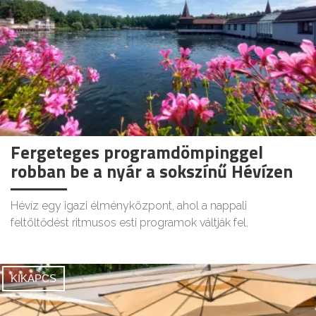
Fergeteges programdömpinggel
robban be a nyár a sokszínű Hévízen
Hévíz egy igazi élményközpont, ahol a nappali
feltöltődést ritmusos esti programok váltják fel.
KIKAPCS