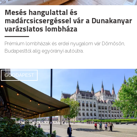
Mesés hangulattal és
madárcsicsergéssel vár a Dunakanyar
varázslatos lombháza
Prémium lombházak és erdei nyugalom vár Dömösön,
Budapesttől alig egyórányi autóútra.
GOODAPEST