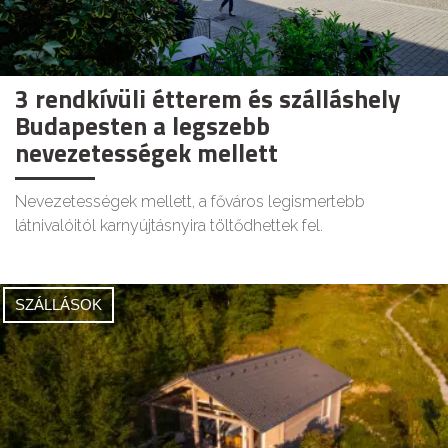
3 rendkívüli étterem és szálláshely
Budapesten a legszebb
nevezetességek mellett
Nevezetességek mellett, a főváros legismertebb
látnivalóitól karnyújtásnyira töltődhettek fel.
SZÁLLÁSOK