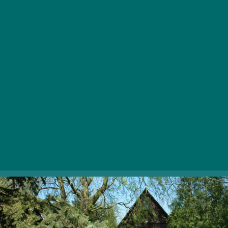
Tavirózsa Kemping
A Délegyházi-tavak partján található kutyabarát
kemping a sátorhelyek mellett bérelhető faházakkal és
büfével várja a kikapcsolódni vágyókat. A nyolc tóból
álló tórendszer fürdésre, horgászásra, pihenésre és vízi
sportokra is kiválóan alkalmas, a parton pedig egy
focipálya gondoskodik a testmozgásról.