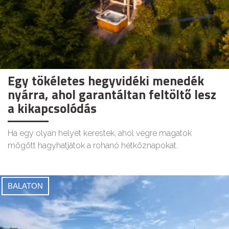
Egy tökéletes hegyvidéki menedék
nyárra, ahol garantáltan feltöltő lesz
a kikapcsolódás
Ha egy olyan helyet kerestek, ahol végre magatok
mögött hagyhatjátok a rohanó hétköznapokat.
BALATON