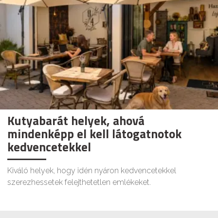
Kutyabarát helyek, ahová
mindenképp el kell látogatnotok
kedvencetekkel
Kiváló helyek, hogy idén nyáron kedvencetekkel
szerezhessetek felejthetetlen emlékeket.