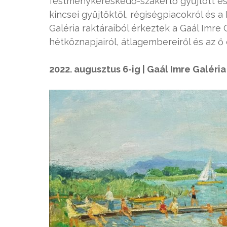
festménykereskedő-szakértő gyűjtött és 
kincsei gyűjtőktől, régiségpiacokról és
Galéria raktáraiból érkeztek a Gaál Imre 
hétköznapjairól, átlagembereiről és az 
2022. augusztus 6-ig | Gaál Imre Galéria