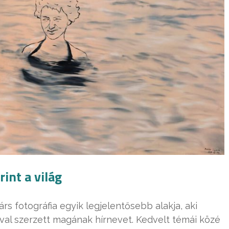
int a világ
rs fotográfia egyik legjelentősebb alakja, aki
óival szerzett magának hírnevet. Kedvelt témái közé