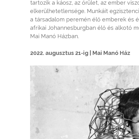
tartozik a káosz, az őrület, az ember viszo
elkerülhetetlensége. Munkáit egzisztenc
a társadalom peremén élő emberek és érze
afrikai Johannesburgban élő és alkotó műv
Mai Manó Házban.
2022. augusztus 21-ig | Mai Manó Ház