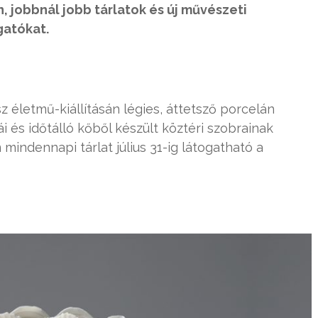
 jobbnál jobb tárlatok és új művészeti
gatókat.
 életmű-kiállításán légies, áttetsző porcelán
ái és időtálló kőből készült köztéri szobrainak
mindennapi tárlat július 31-ig látogatható a