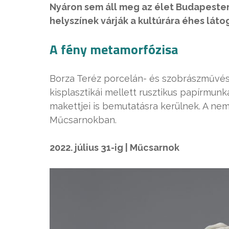
Nyáron sem áll meg az élet Budapesten,
helyszínek várják a kultúrára éhes láto
A fény metamorfózisa
Borza Teréz porcelán- és szobrászművész
kisplasztikái mellett rusztikus papírmunk
makettjei is bemutatásra kerülnek. A nem 
Műcsarnokban.
2022. július 31-ig | Műcsarnok