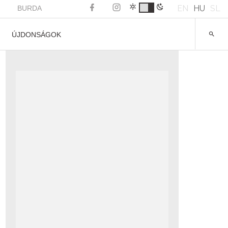
EN
HU
SL
BURDA
ÚJDONSÁGOK