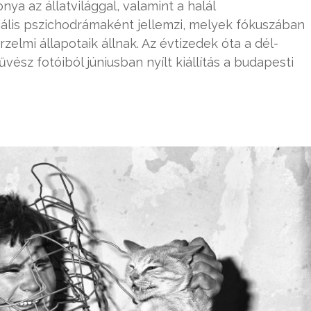
nya az állatvilággal, valamint a halál
iális pszichodrámaként jellemzi, melyek fókuszában
lmi állapotaik állnak. Az évtizedek óta a dél-
ész fotóiból júniusban nyílt kiállítás a budapesti