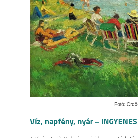
Fotó: Ördö
Víz, napfény, nyár – INGYENES