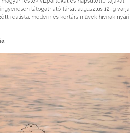
n magyar festők vízpartokat és napsütötte tájakat
z ingyenesen látogatható tárlat augusztus 12-ig várja
ött realista, modern és kortárs művek hívnak nyári
ia