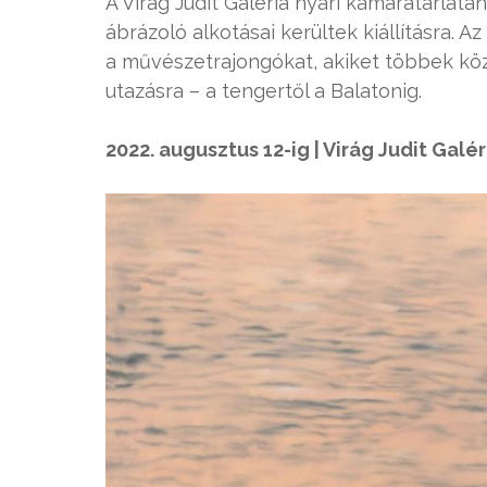
A Virág Judit Galéria nyári kamaratárlatá
ábrázoló alkotásai kerültek kiállításra. A
a művészetrajongókat, akiket többek köz
utazásra – a tengertől a Balatonig.
2022. augusztus 12-ig | Virág Judit Galér