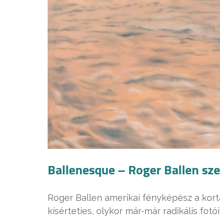
Ballenesque – Roger Ballen szer
Roger Ballen amerikai fényképész a kortá
kísérteties, olykor már-már radikális fot