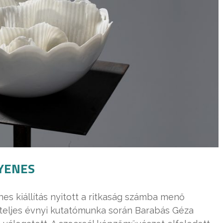
GYENES
nes kiállítás nyitott a ritkaság számba menő
teljes évnyi kutatómunka során Barabás Géza