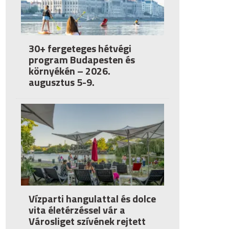
30+ fergeteges hétvégi
program Budapesten és
környékén – 2026.
augusztus 5-9.
Vízparti hangulattal és dolce
vita életérzéssel vár a
Városliget szívének rejtett