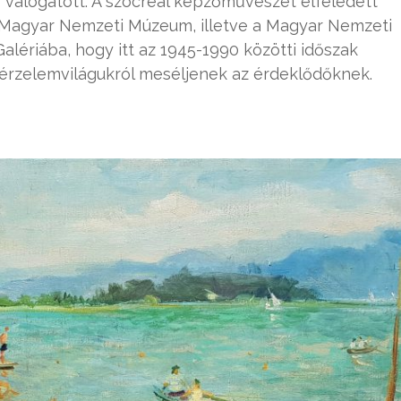
válogatott. A szocreál képzőművészet elfeledett
 a Magyar Nemzeti Múzeum, illetve a Magyar Nemzeti
Galériába, hogy itt az 1945-1990 közötti időszak
ő érzelemvilágukról meséljenek az érdeklődőknek.