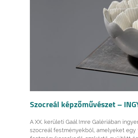
Szocreál képzőművészet – IN
A XX. kerületi Gaál Imre Galériában ingye
szocreál festményekből, amelyeket egy 