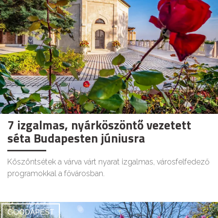
7 izgalmas, nyárköszöntő vezetett
séta Budapesten júniusra
Köszöntsétek a várva várt nyarat izgalmas, városfelfedező
programokkal a fővárosban.
GOODAPEST