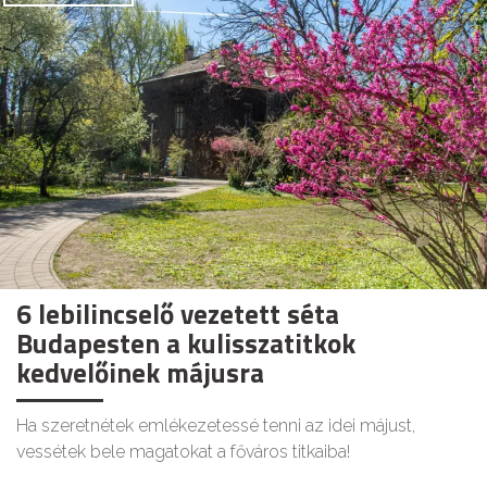
6 lebilincselő vezetett séta
Budapesten a kulisszatitkok
kedvelőinek májusra
Ha szeretnétek emlékezetessé tenni az idei májust,
vessétek bele magatokat a főváros titkaiba!