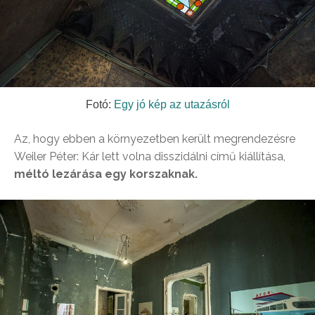
Fotó:
Egy jó kép az utazásról
Az, hogy ebben a környezetben került megrendezésre
Weiler Péter: Kár lett volna disszidálni című kiállítása,
méltó lezárása egy korszaknak.