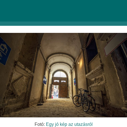
Az utcának ez az egyik,
aranyban pompázó háza
sokat tudna mesélni, nemcsak az elmúlt évekről és
évtizedekről, hanem arról a különleges kiállításról is,
aminek utolsó napjaiban otthonául szolgált.
Fotó:
Egy jó kép az utazásról