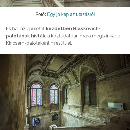
Fotó:
Egy jó kép az utazásról
És bár az épületet
kezdetben Blaskovich-
palotának hívták
, a köztudatban mára mégis inkább
Kincsem-palotaként híresült el.