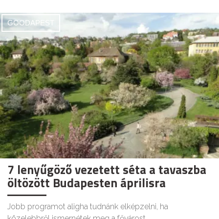
GOODAPEST
7 lenyűgöző vezetett séta a tavaszba
öltözött Budapesten áprilisra
Jobb programot aligha tudnánk elképzelni, ha
közelebbről ismernétek meg a fővárost.