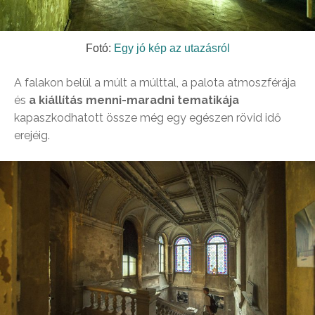
Fotó:
Egy jó kép az utazásról
A falakon belül a múlt a múlttal, a palota atmoszférája
és
a kiállítás menni-maradni tematikája
kapaszkodhatott össze még egy egészen rövid idő
erejéig.