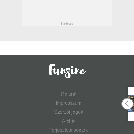
Rólunk
Impresszum
Szerzői jogok
Archív
Terjesztési pontok