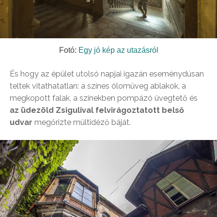
Fotó:
Egy jó kép az utazásról
És hogy az épület utolsó napjai igazán eseménydúsan
teltek vitathatatlan: a színes ólomüveg ablakok, a
megkopott falak, a színekben pompázó üvegtető és
az üdezöld Zsigulival felvirágoztatott belső
udvar
megőrizte múltidéző báját.