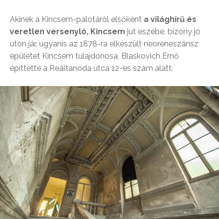
Akinek a Kincsem-palotáról elsőként
a világhírű és
veretlen versenyló, Kincsem
jut eszébe, bizony jó
úton jár, ugyanis az 1878-ra elkészült neoreneszánsz
épületet Kincsem tulajdonosa, Blaskovich Ernő
építtette a Reáltanoda utca 12-es szám alatt.