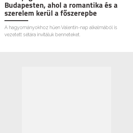
Budapesten, ahol a romantika és a
szerelem kerül a főszerepbe
A hagyományokhoz hűen Valentin-nap alkalmából is
vezetett sétára invitáluk benneteket.