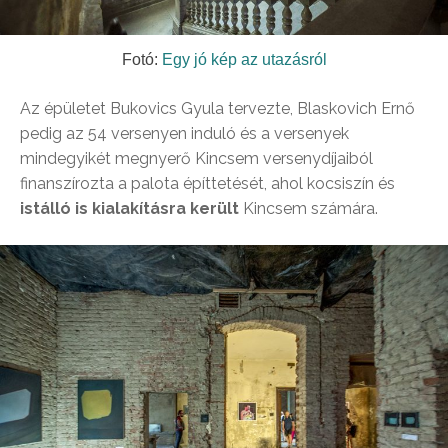
Fotó:
Egy jó kép az utazásról
Az épületet Bukovics Gyula tervezte, Blaskovich Ernő
pedig az 54 versenyen induló és a versenyek
mindegyikét megnyerő Kincsem versenydíjaiból
finanszírozta a palota építtetését, ahol kocsiszín és
istálló is kialakításra került
Kincsem számára.