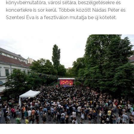
könyvbemutatóra, városi sétára, beszélgetésekre és
koncertekre is sor kerül. Többek között Nádas Péter és
Szentesi Éva is a fesztiválon mutatja be új kötetét.