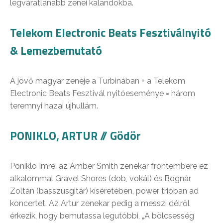
legváratlanabb zenei kalandokba.
Telekom Electronic Beats Fesztiválnyitó
& Lemezbemutató
A jövő magyar zenéje a Turbinában + a Telekom
Electronic Beats Fesztivál nyitóeseménye = három
teremnyi hazai újhullám.
PONIKLO, ARTUR // Gödör
Poniklo Imre, az Amber Smith zenekar frontembere ez
alkalommal Gravel Shores (dob, vokál) és Bognár
Zoltán (basszusgitár) kíséretében, power trióban ad
koncertet. Az Artur zenekar pedig a messzi délről
érkezik, hogy bemutassa legutóbbi, „A bölcsesség