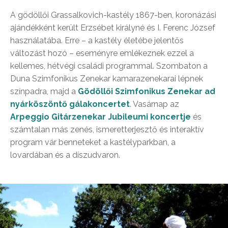
A gödöllői Grassalkovich-kastély 1867-ben, koronázási
ajándékként került Erzsébet királyné és I. Ferenc József
használatába. Erre – a kastély életébe jelentős
változást hozó – eseményre emlékeznek ezzel a
kellemes, hétvégi családi programmal. Szombaton a
Duna Szimfonikus Zenekar kamarazenekarai lépnek
színpadra, majd a
Gödöllői Szimfonikus Zenekar ad
nyárköszöntő gálakoncertet
. Vasárnap az
Arpeggio Gitárzenekar Jubileumi koncertje
és
számtalan más zenés, ismeretterjesztő és interaktív
program vár benneteket a kastélyparkban, a
lovardában és a díszudvaron.