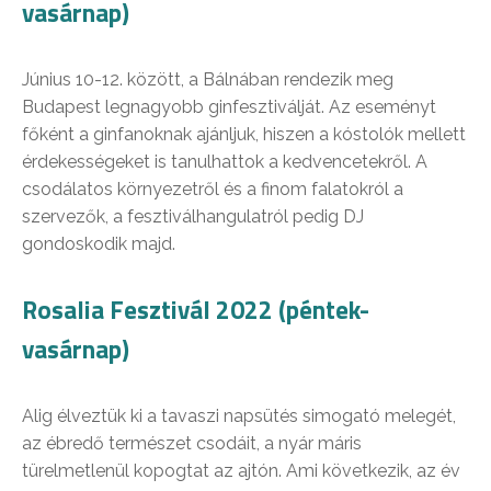
vasárnap)
Június 10-12. között, a Bálnában rendezik meg
Budapest legnagyobb ginfesztiválját. Az eseményt
főként a ginfanoknak ajánljuk, hiszen a kóstolók mellett
érdekességeket is tanulhattok a kedvencetekről. A
csodálatos környezetről és a finom falatokról a
szervezők, a fesztiválhangulatról pedig DJ
gondoskodik majd.
Rosalia Fesztivál 2022 (péntek-
vasárnap)
Alig élveztük ki a tavaszi napsütés simogató melegét,
az ébredő természet csodáit, a nyár máris
türelmetlenül kopogtat az ajtón. Ami következik, az év