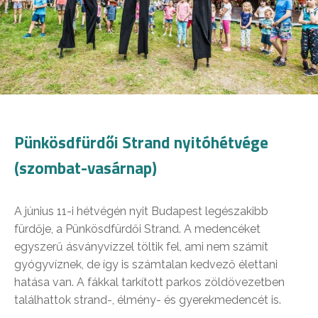
Pünkösdfürdői Strand nyitóhétvége
(szombat-vasárnap)
A június 11-i hétvégén nyit Budapest legészakibb
fürdője, a Pünkösdfürdői Strand. A medencéket
egyszerű ásványvízzel töltik fel, ami nem számít
gyógyvíznek, de így is számtalan kedvező élettani
hatása van. A fákkal tarkított parkos zöldövezetben
találhattok strand-, élmény- és gyerekmedencét is.