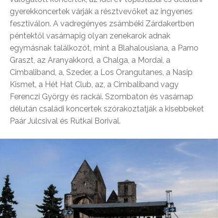
gyerekkoncertek várják a résztvevőket az ingyenes
fesztiválon. A vadregényes zsámbéki Zárdakertben
péntektől vasárnapig olyan zenekarok adnak
egymásnak találkozót, mint a Blahalousiana, a Parno
Graszt, az Aranyakkord, a Chalga, a Mordai, a
Cimbaliband, a, Szeder, a Los Orangutanes, a Nasip
Kismet, a Hét Hat Club, az, a Cimbaliband vagy
Ferenczi György és rackái. Szombaton és vasárnap
délután családi koncertek szórakoztatják a kisebbeket
Paár Julcsival és Rutkai Borival.