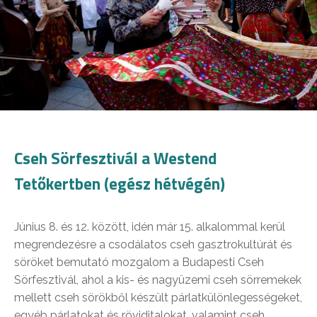
Cseh Sörfesztivál a Westend
Tetőkertben (egész hétvégén)
Június 8. és 12. között, idén már 15. alkalommal kerül
megrendezésre a csodálatos cseh gasztrokultúrát és
söröket bemutató mozgalom a Budapesti Cseh
Sörfesztivál, ahol a kis- és nagyüzemi cseh sörremekek
mellett cseh sörökből készült párlatkülönlegességeket,
egyéb párlatokat és röviditalokat, valamint cseh