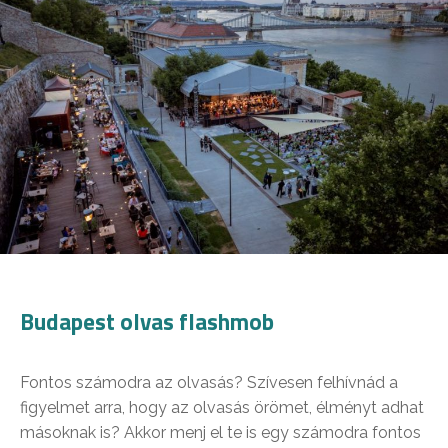
Budapest olvas flashmob
Fontos számodra az olvasás? Szívesen felhívnád a
figyelmet arra, hogy az olvasás örömet, élményt adhat
másoknak is? Akkor menj el te is egy számodra fontos