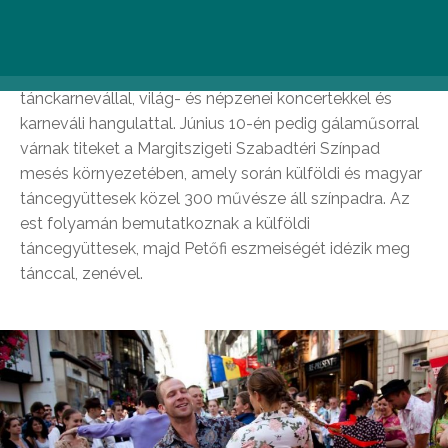
alkalommal szervezik meg Budapest négy helyszínén,
ingyenes programokkal, hungarikumokkal, látványos
táncegyütteseket bemutató felvonulással, pünkösdi
tánckarnevállal, világ- és népzenei koncertekkel és
karneváli hangulattal. Június 10-én pedig gálaműsorral
várnak titeket a Margitszigeti Szabadtéri Színpad
mesés környezetében, amely során külföldi és magyar
táncegyüttesek közel 300 művésze áll színpadra. Az
est folyamán bemutatkoznak a külföldi
táncegyüttesek, majd Petőfi eszmeiségét idézik meg
tánccal, zenével.