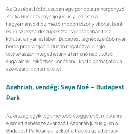
Az Erzsébet hídtól csupán egy gondolatra horgonyzó
Zsófia Rendezvényhajó június 9-én este a
hagyományokhoz méltó módon bizony vitorlát bont,
és 16 szekszárdi szupersztár társaságában tesz
körutat a nyári estében. Budapest legnépszerűbb nyári
boros programján a Dunán ringatózva, a hajó
tetőteraszán integethetünk a lemenő nap utolsó
sugarainak, miközben korlátlanul kóstolgathatjátok a
szekszárdi borremekeket.
Azahriah, vendég: Saya Noé – Budapest
Park
Az ország egyik legismertebb vloggeréből mostanra
elismert zenésszé avanzsált Azahriah június 9-én a
Budapest Parkban ad ízelítőt a trap és az alternatív