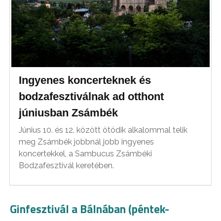
Ingyenes koncerteknek és
bodzafesztiválnak ad otthont
júniusban Zsámbék
Június 10. és 12. között ötödik alkalommal telik
meg Zsámbék jobbnál jobb ingyenes
koncertekkel, a Sambucus Zsámbéki
Bodzafesztivál keretében.
Ginfesztivál a Bálnában (péntek-