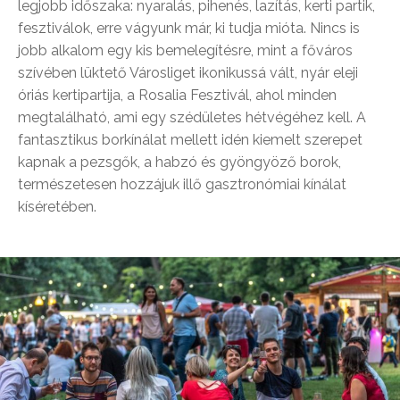
legjobb időszaka: nyaralás, pihenés, lazítás, kerti partik,
fesztiválok, erre vágyunk már, ki tudja mióta. Nincs is
jobb alkalom egy kis bemelegítésre, mint a főváros
szívében lüktető Városliget ikonikussá vált, nyár eleji
óriás kertipartija, a Rosalia Fesztivál, ahol minden
megtalálható, ami egy szédületes hétvégéhez kell. A
fantasztikus borkínálat mellett idén kiemelt szerepet
kapnak a pezsgők, a habzó és gyöngyöző borok,
természetesen hozzájuk illő gasztronómiai kínálat
kíséretében.