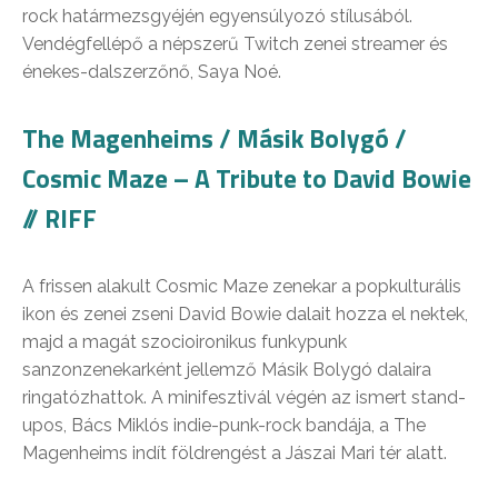
rock határmezsgyéjén egyensúlyozó stílusából.
Vendégfellépő a népszerű Twitch zenei streamer és
énekes-dalszerzőnő, Saya Noé.
The Magenheims / Másik Bolygó /
Cosmic Maze – A Tribute to David Bowie
// RIFF
A frissen alakult Cosmic Maze zenekar a popkulturális
ikon és zenei zseni David Bowie dalait hozza el nektek,
majd a magát szocioironikus funkypunk
sanzonzenekarként jellemző Másik Bolygó dalaira
ringatózhattok. A minifesztivál végén az ismert stand-
upos, Bács Miklós indie-punk-rock bandája, a The
Magenheims indít földrengést a Jászai Mari tér alatt.