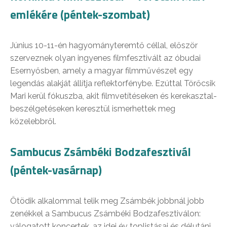
emlékére (péntek-szombat)
Június 10-11-én hagyományteremtő céllal, először
szerveznek olyan ingyenes filmfesztivált az óbudai
Esernyősben, amely a magyar filmművészet egy
legendás alakját állítja reflektorfénybe. Ezúttal Törőcsik
Mari kerül fókuszba, akit filmvetítéseken és kerekasztal-
beszélgetéseken keresztül ismerhettek meg
közelebbről.
Sambucus Zsámbéki Bodzafesztivál
(péntek-vasárnap)
Ötödik alkalommal telik meg Zsámbék jobbnál jobb
zenékkel a Sambucus Zsámbéki Bodzafesztiválon:
válogatott koncertek, az idei év toplistásai és délutáni