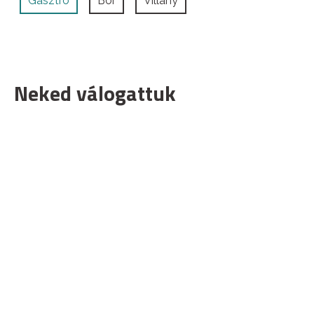
Gasztro
Bor
Villány
Neked válogattuk