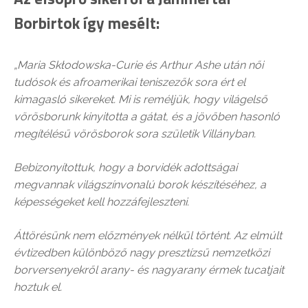
Borbirtok így mesélt:
„Maria Skłodowska-Curie és Arthur Ashe után női
tudósok és afroamerikai teniszezők sora ért el
kimagasló sikereket. Mi is reméljük, hogy világelső
vörösborunk kinyitotta a gátat, és a jövőben hasonló
megítélésű vörösborok sora születik Villányban.
Bebizonyítottuk, hogy a borvidék adottságai
megvannak világszínvonalú borok készítéséhez, a
képességeket kell hozzáfejleszteni.
Áttörésünk nem előzmények nélkül történt. Az elmúlt
évtizedben különböző nagy presztízsű nemzetközi
borversenyekről arany- és nagyarany érmek tucatjait
hoztuk el.