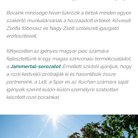
Boraink minősége híven tükrözik a birtok minden egyes
szakértő munkatársának a hozzáadott értékét, Kövesdi
Zsófia főborász és Nagy Zsolt szőlészeti igazgató
erőfeszítéseit.
Kifejezetten az igényes magyar piac számára
fejlesztettünk ki egy magas színvonalú termékcsaládot,
a
Jammertal-sorozatot
. Emellett szívből ajánljuk, hogy
a rozé kedvelői próbálják ki és hasonlítsák össze
partnereink, a Lidl, a Spar és az Auchan számára saját
igényeik szerint külön-külön személyre szabottan
készített rozé borainkat.