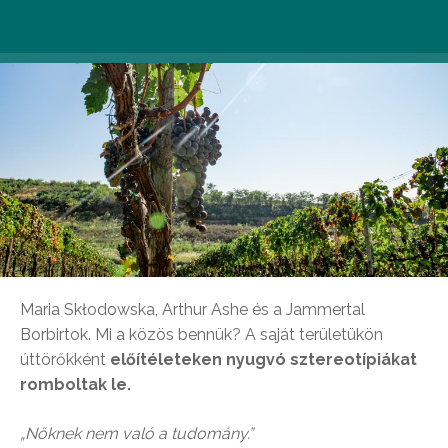
Maria Skłodowska, Arthur Ashe és a Jammertal
Borbirtok. Mi a közös bennük? A saját területükön
úttörőkként
előítéleteken nyugvó sztereotípiákat
romboltak le.
„Nőknek nem való a tudomány.”