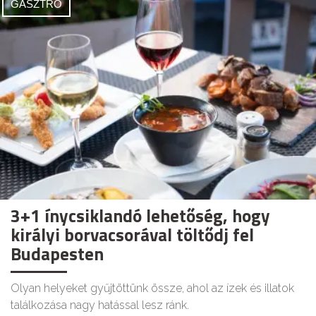
GASZTRO
3+1 ínycsiklandó lehetőség, hogy
királyi borvacsorával töltődj fel
Budapesten
Olyan helyeket gyűjtöttünk össze, ahol az ízek és illatok
találkozása nagy hatással lesz ránk.