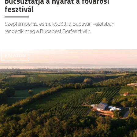
búcsúztatja a nyarat a fővárosi
fesztivál
Szeptember 11. és 14. között, a Budavári Palotában
rendezik meg a Budapest Borfesztivált.
BALATON