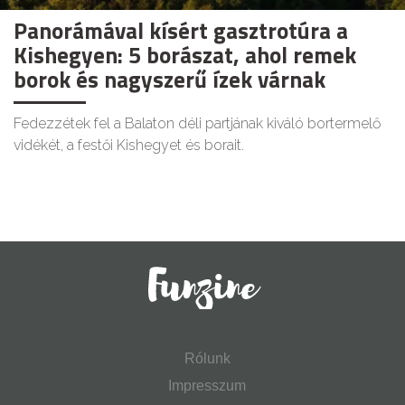
Panorámával kísért gasztrotúra a
Kishegyen: 5 borászat, ahol remek
borok és nagyszerű ízek várnak
Fedezzétek fel a Balaton déli partjának kiváló bortermelő
vidékét, a festői Kishegyet és borait.
Rólunk
Impresszum