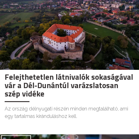
Felejthetetlen látnivalók sokaságával
vár a Dél-Dunántúl varázslatosan
szép vidéke
Az ország délnyugati részén minden megtalálható, ami
egy tartalmas kiránduláshoz kell.