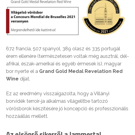
672 francia, 507 spanyol, 389 olasz és 335 portugál
érem ellenére (természetesen voltak még ausztrál, dél-
afrikai, észak-amerikai és egyéb érmesek is), magyar
bor nyerte el a
Grand Gold Medal Revelation Red
Wine
díjat.
Ez az eredmény visszaigazolta, hogy a Villányi
borvidék terroir-ja alkalmas világelitbe tartozó
vörösborok készítésére jó koncepció és professzionális
hozzáállás mellett.
Az elsöprő sikerről a Jammertal