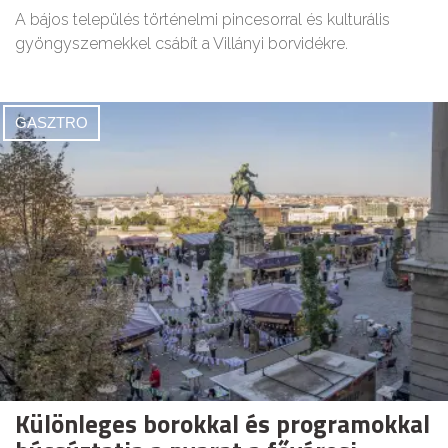
A bájos település történelmi pincesorral és kulturális
gyöngyszemekkel csábít a Villányi borvidékre.
GASZTRO
Különleges borokkal és programokkal