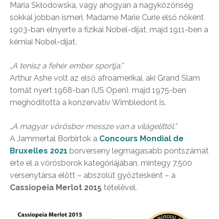
Maria Skłodowska, vagy ahogyan a nagyközönség
sokkal jobban ismeri, Madame Marie Curie első nőként
1903-ban elnyerte a fizikai Nobel-díjat, majd 1911-ben a
kémiai Nobel-díjat.
„A tenisz a fehér ember sportja.”
Arthur Ashe volt az első afroamerikai, aki Grand Slam
tornát nyert 1968-ban (US Open), majd 1975-ben
meghódította a konzervatív Wimbledont is.
„A magyar vörösbor messze van a világelittől.”
A Jammertal Borbirtok a
Concours Mondial de
Bruxelles 2021
borverseny legmagasabb pontszámát
érte el a vörösborok kategóriájában, mintegy 7.500
versenytársa előtt – abszolút győztesként – a
Cassiopeia Merlot 2015
tételével.