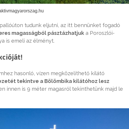
 aktivmagyarorszag.hu
pallóúton tudunk eljutni, az itt bennünket fogadó
eres magasságból pásztázhatjuk
a Poroszlói-
a is emeli az élményt.
kcióját!
mhez hasonló, vízen megközelíthető kilátó
zetét tekintve a Bölömbika kilátóhoz lesz
ően innen is 9 méter magasról tekinthetünk majd le