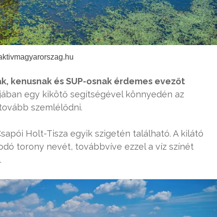
 aktivmagyarorszag.hu
k, kenusnak és SUP-osnak érdemes evezőt
 aljában egy kikötő segítségével könnyedén az
tovább szemlélődni.
pói Holt-Tisza egyik szigetén található. A kilátó
dó torony nevét, továbbvíve ezzel a víz színét
.