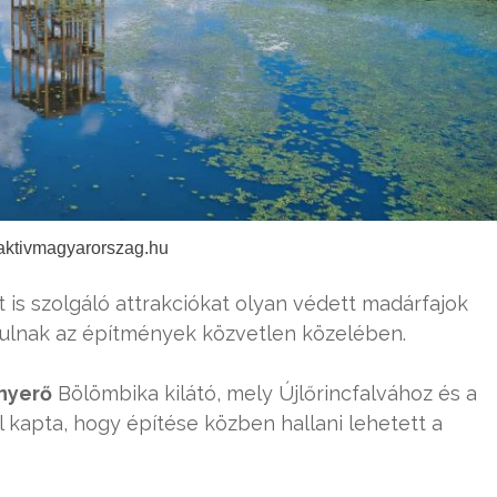
 aktivmagyarorszag.hu
t is szolgáló attrakciókat olyan védett madárfajok
ulnak az építmények közvetlen közelében.
gnyerő
Bölömbika kilátó, mely Újlőrincfalvához és a
 kapta, hogy építése közben hallani lehetett a