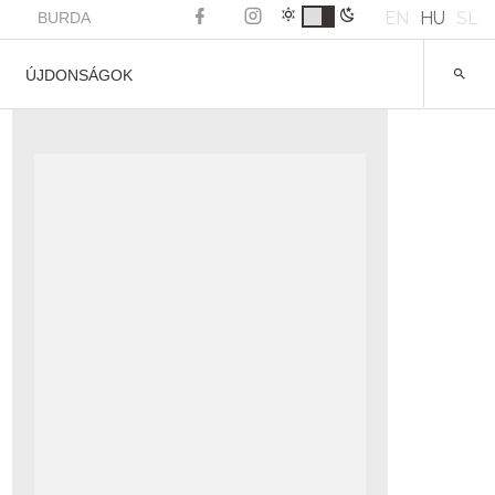
EN
HU
SL
BURDA
ÚJDONSÁGOK