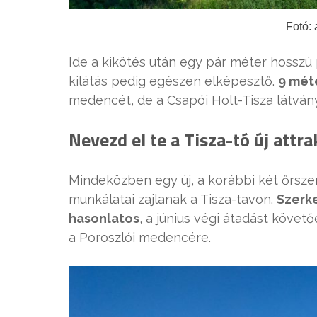
Fotó:
Ide a kikötés után egy pár méter hosszú 
kilátás pedig egészen elképesztő.
9 mét
medencét, de a Csapói Holt-Tisza látvány
Nevezd el te a Tisza-tó új attra
Mindeközben egy új, a korábbi két őrsze
munkálatai zajlanak a Tisza-tavon.
Szerke
hasonlatos
, a június végi átadást követ
a Poroszlói medencére.