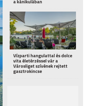
a kánikulában
Vízparti hangulattal és dolce
vita életérzéssel vár a
Városliget szívének rejtett
gasztrokincse