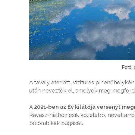
Fotó:
A tavaly átadott, vízitúrás pihenőhelykén
után nevezték el, amelyek meg-megford
A
2021-ben az Év kilátója versenyt me
Ravasz-háthoz esik közelebb, nevét arról
bölömbikák búgását.