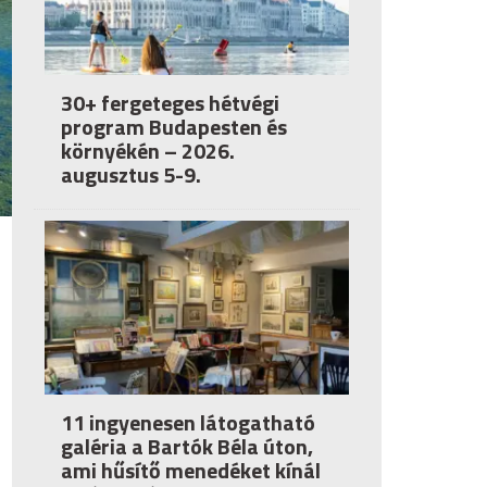
30+ fergeteges hétvégi
program Budapesten és
környékén – 2026.
augusztus 5-9.
11 ingyenesen látogatható
galéria a Bartók Béla úton,
ami hűsítő menedéket kínál