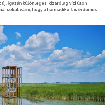
 új, igazán különleges, kizárólag vízi úton
már sokat várni, hogy a harmadikért is érdemes