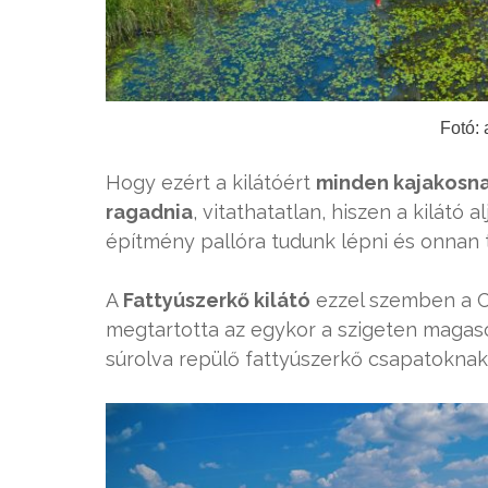
Fotó:
Hogy ezért a kilátóért
minden kajakosna
ragadnia
, vitathatatlan, hiszen a kilátó
építmény pallóra tudunk lépni és onnan 
A
Fattyúszerkő kilátó
ezzel szemben a Csa
megtartotta az egykor a szigeten magaso
súrolva repülő fattyúszerkő csapatoknak