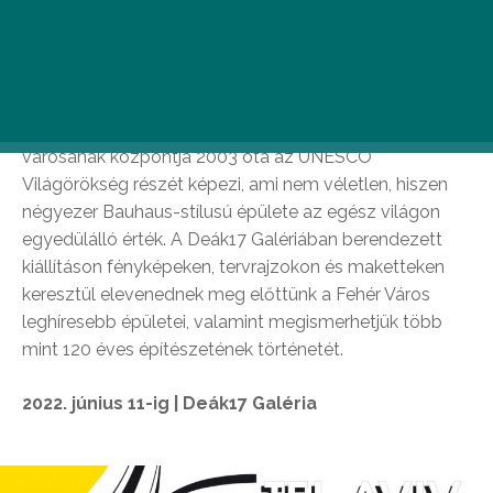
Tel-Aviv fehér városa
Immáron 12 éve járja a világot a Tel-Aviv építészeti
örökségét fókuszba helyező kiállítás, amely idén
tavasszal Budapestre is elérkezett. Izrael tengerparti
városának központja 2003 óta az UNESCO
Világörökség részét képezi, ami nem véletlen, hiszen
négyezer Bauhaus-stílusú épülete az egész világon
egyedülálló érték. A Deák17 Galériában berendezett
kiállításon fényképeken, tervrajzokon és maketteken
keresztül elevenednek meg előttünk a Fehér Város
leghíresebb épületei, valamint megismerhetjük több
mint 120 éves építészetének történetét.
2022. június 11-ig | Deák17 Galéria