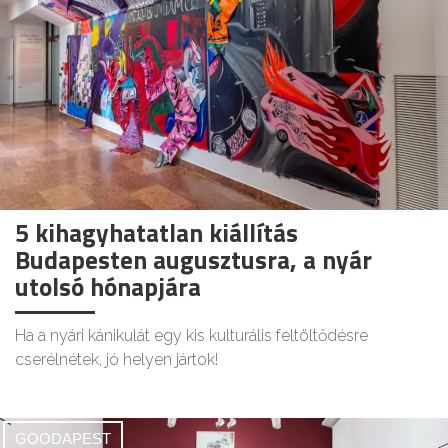
5 kihagyhatatlan kiállítás
Budapesten augusztusra, a nyár
utolsó hónapjára
Ha a nyári kánikulát egy kis kulturális feltöltődésre
cserélnétek, jó helyen jártok!
GOODAPEST