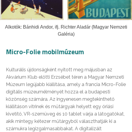
Alkotók: Bánhidi Andor, ifj. Richter Aladár (Magyar Nemzeti
Galéria)
Micro-Folie mobilmúzeum
Kulturális újdonságként nyitott meg májusban az
Akvárium Klub előtti Erzsébet téren a Magyar Nemzeti
Múzeum legújabb kiállítása, amely a francia Micro-Folie
digitális múzeumélményét hozza el a budapesti
közönség számára. Az ingyenesen megtekinthető
kiállításon vitrinek és műtárgyak helyett egy óriási
kivetítő, VR-szemüveg és 10 tablet várja a látogatókat,
akik mintegy kétezer műtárgyból választhatják ki a
számukra legizgalmasabbakat. A digitalizált