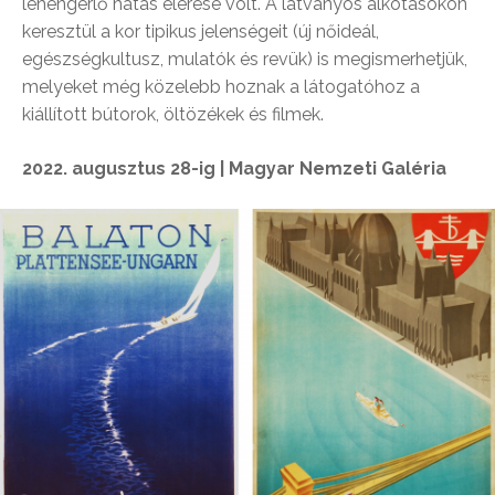
lehengerlő hatás elérése volt. A látványos alkotásokon
keresztül a kor tipikus jelenségeit (új nőideál,
egészségkultusz, mulatók és revük) is megismerhetjük,
melyeket még közelebb hoznak a látogatóhoz a
kiállított bútorok, öltözékek és filmek.
2022. augusztus 28-ig | Magyar Nemzeti Galéria