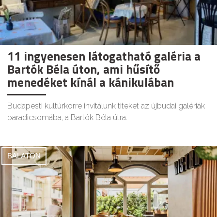
11 ingyenesen látogatható galéria a
Bartók Béla úton, ami hűsítő
menedéket kínál a kánikulában
Budapesti kultúrkörre invitálunk titeket az újbudai galériák
paradicsomába, a Bartók Béla útra.
BALATON