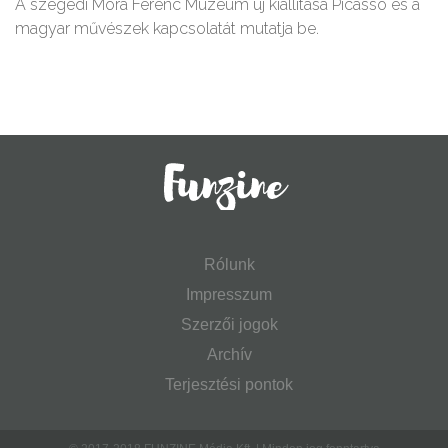
A szegedi Móra Ferenc Múzeum új kiállítása Picasso és a
magyar művészek kapcsolatát mutatja be.
Rólunk
Impresszum
Szerzői jogok
Archív
Terjesztési pontok