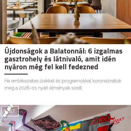
Újdonságok a Balatonnál: 6 izgalmas
gasztrohely és látnivaló, amit idén
nyáron még fel kell fedezned
Ha emlékezetes ízekkel és programokkal koronáznátok
meg a 2026-os nyári élmények sorát.
KULT