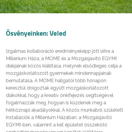
Ösvényeinken: Veled
Izgalmas kollaboráció eredményeképp jött létre a
Millenium Háza, a MOME és a Mozgásjavító EGYMI
diákjainak közös kiállítása, melynek elsődleges célja a
mozgáskorlátozott gyermekek mindennapjainak
bemutatása. A MOME hallgatói több hónapon
keresztül dolgoztak együtt mozgáskorlátozott
diákokkal, hogy a kreatív önkifejezés segítségével
fogalmazzák meg, hogyan is küzdenek meg a
hétköznapi akadályokkal. A közös munkából született
installációk a Millenium Házában, a Mozgásjavító
EGYMI-ben, valamint a két épületet összekötő