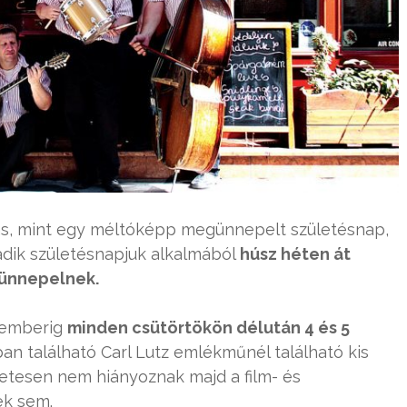
s, mint egy méltóképp megünnepelt születésnap,
adik születésnapjuk alkalmából
húsz héten át
 ünnepelnek.
temberig
minden csütörtökön délután 4 és 5
 található Carl Lutz emlékműnél található kis
etesen nem hiányoznak majd a film- és
ek sem.