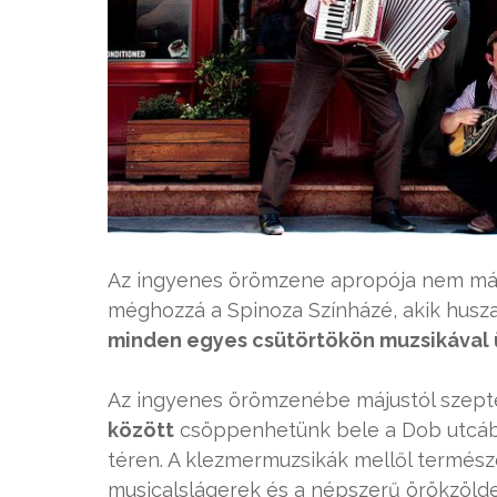
Az ingyenes örömzene apropója nem má
méghozzá a Spinoza Színházé, akik husz
minden egyes csütörtökön muzsikával
Az ingyenes örömzenébe májustól szep
között
csöppenhetünk bele a Dob utcában
téren. A klezmermuzsikák mellől termész
musicalslágerek és a népszerű örökzöld