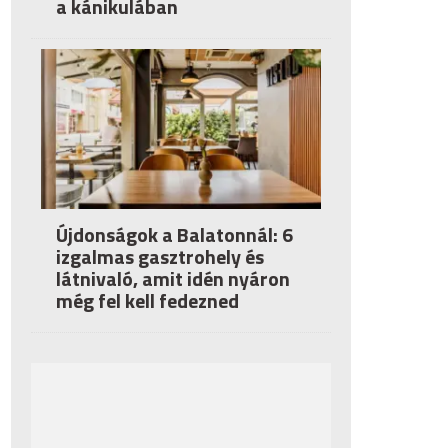
a kánikulában
Újdonságok a Balatonnál: 6
izgalmas gasztrohely és
látnivaló, amit idén nyáron
még fel kell fedezned