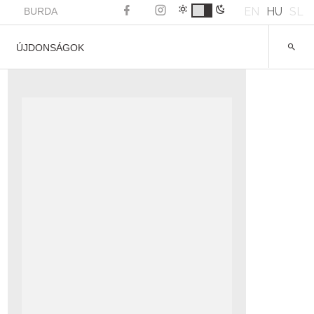
EN
HU
SL
BURDA
ÚJDONSÁGOK