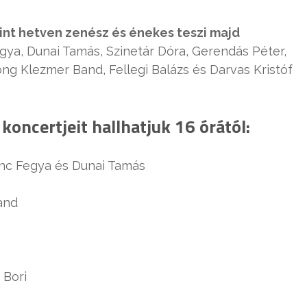
int hetven zenész és énekes teszi majd
gya, Dunai Tamás, Szinetár Dóra, Gerendás Péter,
ong Klezmer Band, Fellegi Balázs és Darvas Kristóf
oncertjeit hallhatjuk 16 órától:
enc Fegya és Dunai Tamás
and
 Bori