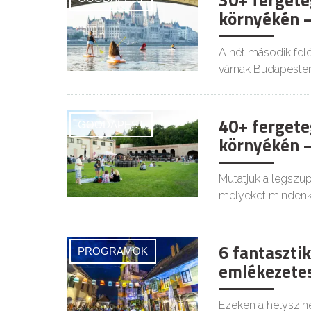
30+ fergete
környékén –
A hét második felé
várnak Budapesten
40+ fergete
GOODAPEST
környékén –
Mutatjuk a legszu
melyeket mindenki
6 fantasztik
PROGRAMOK
emlékezetes
Ezeken a helyszíne