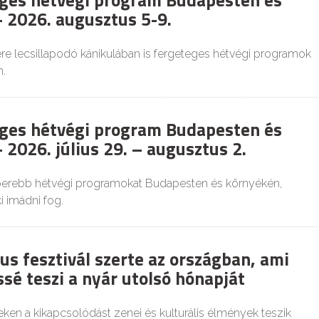
ges hétvégi program Budapesten és
 2026. augusztus 5-9.
re lecsillapodó kánikulában is fergeteges hétvégi programok
.
ges hétvégi program Budapesten és
 2026. július 29. – augusztus 2.
perebb hétvégi programokat Budapesten és környékén,
 imádni fog.
us fesztivál szerte az országban, ami
sé teszi a nyár utolsó hónapját
ken a kikapcsolódást zenei és kulturális élmények teszik