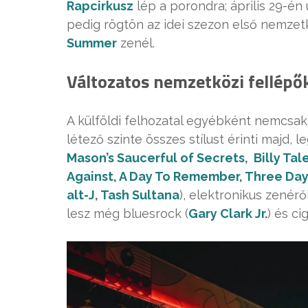
Rapcirkusz
lép a porondra; április 29-én
pedig rögtön az idei szezon első nemzetk
Summer
zenél.
Változatos nemzetközi fellépő
A külföldi felhozatal egyébként nemcsa
létező szinte összes stílust érinti majd, 
Mason’s Saucerful of Secrets
,
Billy Tal
Against
,
A Day To Remember
,
Three Day
alt-J
,
Tash Sultana
), elektronikus zenéről
lesz még bluesrock (
Gary Clark Jr.
) és ci