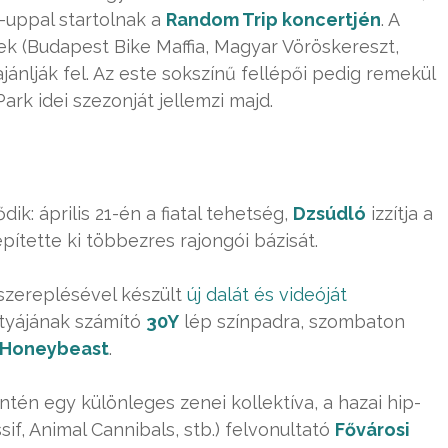
ne-uppal startolnak a
Random Trip koncertjén
. A
nek (Budapest Bike Maffia, Magyar Vöröskereszt,
ánlják fel. Az este sokszínű fellépői pedig remekül
Park idei szezonját jellemzi majd.
ik: április 21-én a fiatal tehetség,
Dzsúdló
izzítja a
pítette ki többezres rajongói bázisát.
szereplésével készült
új dalát és videóját
styájának számító
30Y
lép színpadra, szombaton
Honeybeast
.
intén egy különleges zenei kollektíva, a hazai hip-
if, Animal Cannibals, stb.) felvonultató
Fővárosi