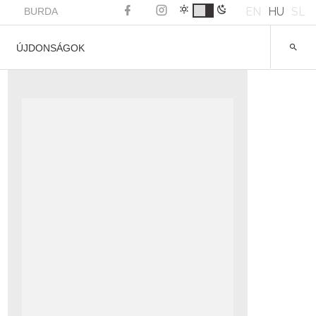
EN
HU
SL
BURDA
ÚJDONSÁGOK