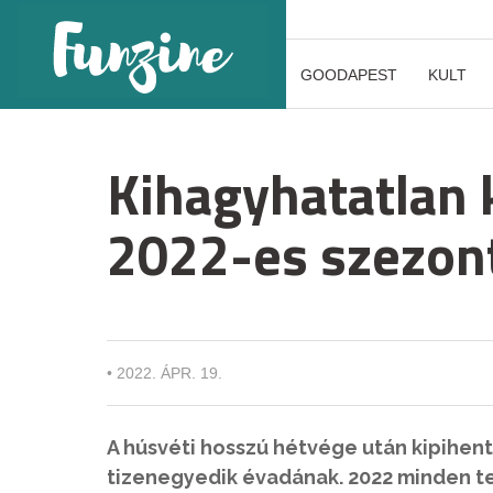
GOODAPEST
KULT
Kihagyhatatlan 
2022-es szezon
•
2022. ÁPR. 19.
A húsvéti hosszú hétvége után kipihen
tizenegyedik évadának. 2022 minden te