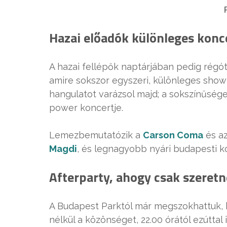
Hazai előadók különleges konc
A hazai fellépők naptárjában pedig régó
amire sokszor egyszeri, különleges show
hangulatot varázsol majd; a sokszínűsége
power koncertje.
Lemezbemutatózik a
Carson Coma
és a
Magdi
, és legnagyobb nyári budapesti k
Afterparty, ahogy csak szeret
A Budapest Parktól már megszokhattuk, 
nélkül a közönséget,
22.00 órától
ezúttal 