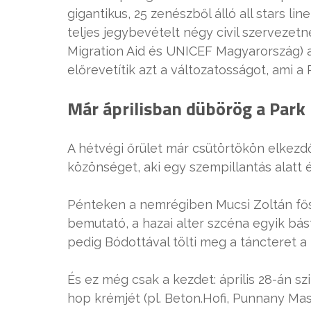
gigantikus, 25 zenészből álló all stars li
teljes jegybevételt négy civil szervezet
Migration Aid és UNICEF Magyarország) aj
előrevetítik azt a változatosságot, ami a 
Már áprilisban dübörög a Park
A hétvégi őrület már csütörtökön elkezdőd
közönséget, aki egy szempillantás alatt é
Pénteken a nemrégiben Mucsi Zoltán fő
bemutató, a hazai alter szcéna egyik bá
pedig Bódottával tölti meg a táncteret a
És ez még csak a kezdet: április 28-án sz
hop krémjét (pl. Beton.Hofi, Punnany Mass