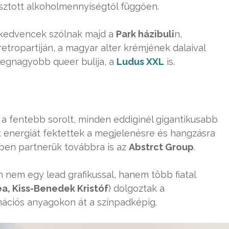
sztott alkoholmennyiségtől függően.
kedvencek szólnak majd a
Park házibuli
n,
etropartiján, a magyar alter krémjének dalaival
 legnagyobb queer bulija, a
Ludus XXL
is.
 fentebb sorolt, minden eddiginél gigantikusabb
k energiát fektettek a megjelenésre és hangzásra
ben partnerük továbbra is az
Abstrct Group
.
 nem egy lead grafikussal, hanem több fiatal
ea, Kiss-Benedek Kristóf
) dolgoztak a
mációs anyagokon át a színpadképig.