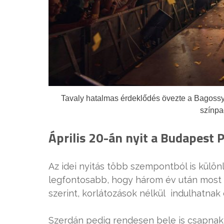
Tavaly hatalmas érdeklődés övezte a Bagossy B
színpad
Április 20-án nyit a Budapest 
Az idei nyitás több szempontból is külö
legfontosabb, hogy három év után most 
szerint, korlátozások nélkül indulhatnak 
Szerdán pedig rendesen bele is csapnak 