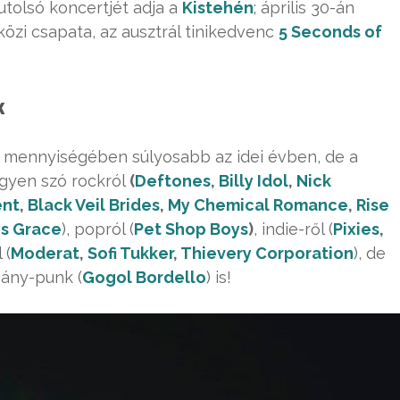
 utolsó koncertjét adja a
Kistehén
; április 30-án
özi csapata, az ausztrál tinikedvenc
5 Seconds of
k
k mennyiségében súlyosabb az idei évben, de a
legyen szó rockról
(
Deftones
,
Billy Idol
,
Nick
ent
,
Black Veil Brides
,
My Chemical Romance
,
Rise
s Grace
), popról (
Pet Shop Boys
)
, indie-ről (
Pixies
,
 (
Moderat
,
Sofi Tukker
,
Thievery Corporation
), de
gány-punk (
Gogol Bordello
) is!