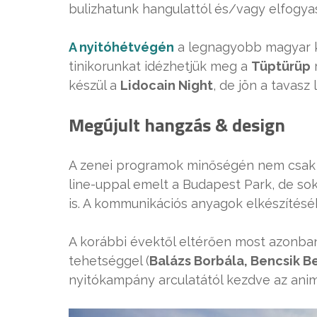
bulizhatunk hangulattól és/vagy elfogya
A nyitóhétvégén
a legnagyobb magyar 
tinikorunkat idézhetjük meg a
Tüptürüp
r
készül a
Lidocain Night
, de jön a tavasz
Megújult hangzás & design
A zenei programok minőségén nem csak a
line-uppal emelt a Budapest Park, de so
is. A kommunikációs anyagok elkészítésé
A korábbi évektől eltérően most azonban
tehetséggel (
Balázs Borbála, Bencsik B
nyitókampány arculatától kezdve az ani