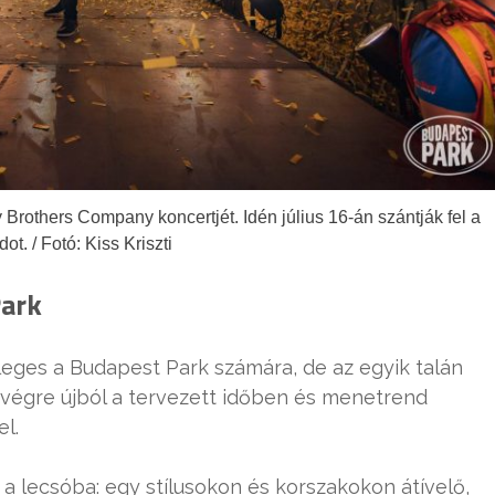
rothers Company koncertjét. Idén július 16-án szántják fel a
ot. / Fotó: Kiss Kriszti
Park
nleges a
Budapest Park
számára, de az egyik talán
végre újból a tervezett időben és menetrend
el.
a lecsóba: egy stílusokon és korszakokon átívelő,