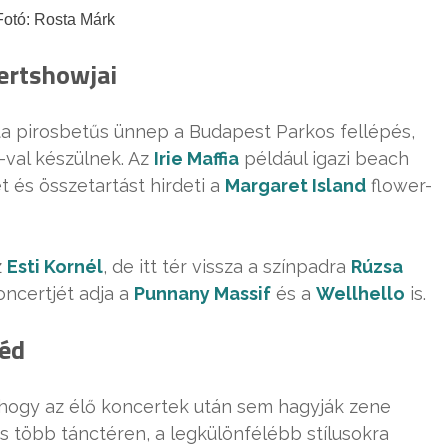
Fotó: Rosta Márk
ertshowjai
ta pirosbetűs ünnep a Budapest Parkos fellépés,
-val készülnek. Az
Irie Maffia
például igazi beach
t és összetartást hirdeti a
Margaret Island
flower-
z
Esti Kornél
, de itt tér vissza a színpadra
Rúzsa
oncertjét adja a
Punnany Massif
és a
Wellhello
is.
néd
hogy az élő koncertek után sem hagyják zene
is több tánctéren, a legkülönfélébb stílusokra