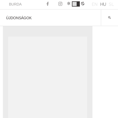
EN
HU
SL
BURDA
ÚJDONSÁGOK