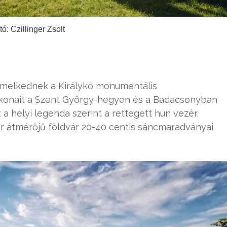
tó: Czillinger Zsolt
emelkednek a Királykő monumentális
okonait a Szent György-hegyen és a Badacsonyban
t a helyi legenda szerint a rettegett hun vezér,
ter átmérőjű földvár 20-40 centis sáncmaradványai