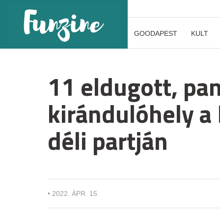
GOODAPEST
KULT
11 eldugott, p
kirándulóhely a 
déli partján
•
2022. ÁPR. 15.