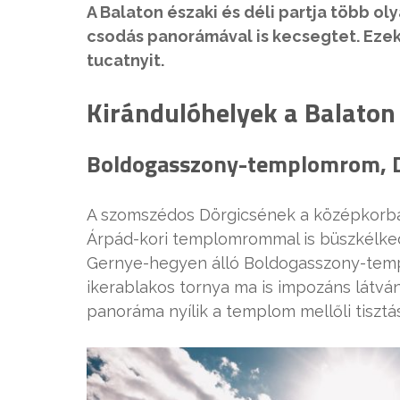
A Balaton északi és déli partja több ol
csodás panorámával is kecsegtet. Ezek
tucatnyit.
Kirándulóhelyek a Balaton 
Boldogasszony-templomrom, D
A szomszédos Dörgicsének a középkorban
Árpád-kori templomrommal is büszkélkedh
Gernye-hegyen álló Boldogasszony-temp
ikerablakos tornya ma is impozáns látván
panoráma nyílik a templom mellőli tisztá