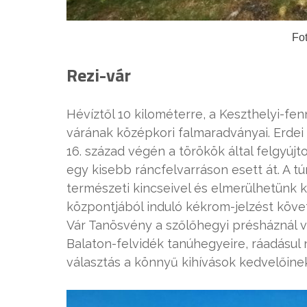
Fot
Rezi-vár
Hévíztől 10 kilométerre, a Keszthelyi-f
várának középkori falmaradványai. Erdei 
16. század végén a törökök által felgyújt
egy kisebb ráncfelvarráson esett át. A 
természeti kincseivel és elmerülhetünk 
központjából induló kékrom-jelzést köve
Vár Tanösvény a szőlőhegyi présháznál v
Balaton-felvidék tanúhegyeire, ráadásul
választás a könnyű kihívások kedvelőine