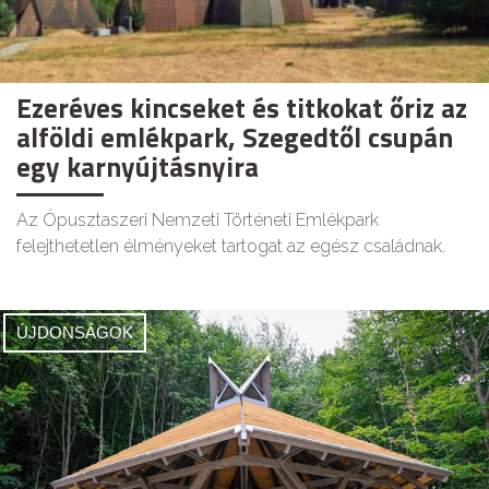
Ezeréves kincseket és titkokat őriz az
alföldi emlékpark, Szegedtől csupán
egy karnyújtásnyira
Az Ópusztaszeri Nemzeti Történeti Emlékpark
felejthetetlen élményeket tartogat az egész családnak.
ÚJDONSÁGOK