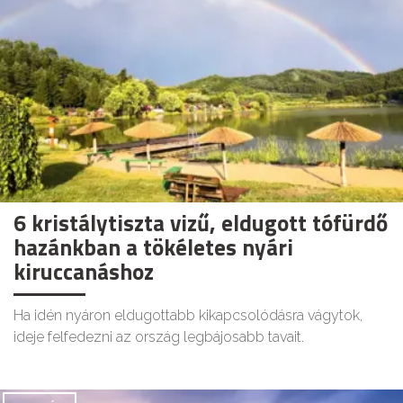
6 kristálytiszta vizű, eldugott tófürdő
hazánkban a tökéletes nyári
kiruccanáshoz
Ha idén nyáron eldugottabb kikapcsolódásra vágytok,
ideje felfedezni az ország legbájosabb tavait.