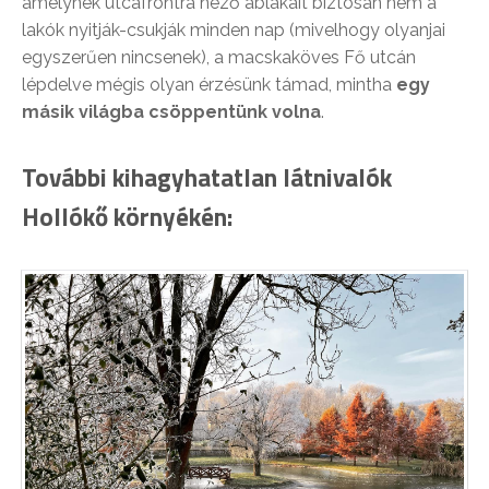
amelynek utcafrontra néző ablakait biztosan nem a
lakók nyitják-csukják minden nap (mivelhogy olyanjai
egyszerűen nincsenek), a macskaköves Fő utcán
lépdelve mégis olyan érzésünk támad, mintha
egy
másik világba csöppentünk volna
.
További kihagyhatatlan látnivalók
Hollókő környékén: