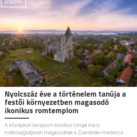
UTAZÁS
Nyolcszáz éve a történelem tanúja a
festői környezetben magasodó
ikonikus romtemplom
A középkori templom ikonikus romjai ma is
méltóságteljesen magasodnak a Zsámbéki-medence