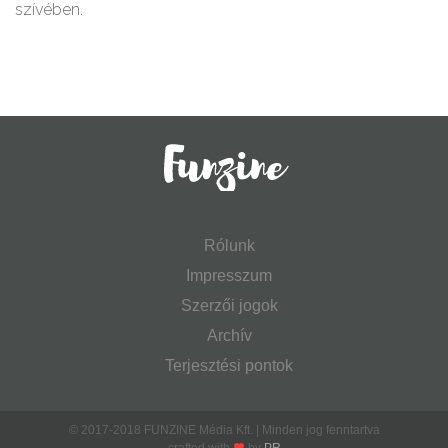
szívében.
Rólunk
Impresszum
Szerzői jogok
Archív
Terjesztési pontok
© 2017-2018 FUNZINE Média Kft. | Minden jog fenntartva