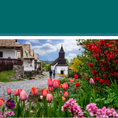
a Húsvéti Fesztivált Hollókőn, ahol két 
helyszínen is - a Várban és az Ófaluban - 
különleges programokkal várják a 
látogatókat.