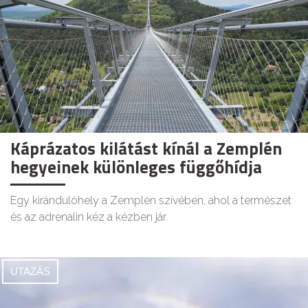
Káprázatos kilátást kínál a Zemplén
hegyeinek különleges függőhídja
Egy kirándulóhely a Zemplén szívében, ahol a természet
és az adrenalin kéz a kézben jár.
UTAZÁS