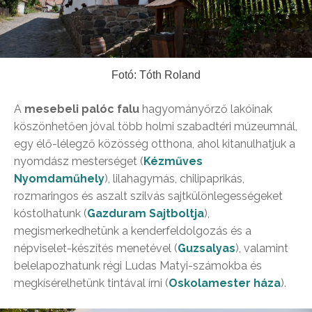
Fotó: Tóth Roland
A
mesebeli palóc falu
hagyományőrző lakóinak
köszönhetően jóval több holmi szabadtéri múzeumnál,
egy élő-lélegző közösség otthona, ahol kitanulhatjuk a
nyomdász mesterséget (
Kézműves
Nyomdaműhely
), lilahagymás, chilipaprikás,
rozmaringos és aszalt szilvás sajtkülönlegességeket
kóstolhatunk (
Gazduram Sajtboltja
),
megismerkedhetünk a kenderfeldolgozás és a
népviselet-készítés menetével (
Guzsalyas
), valamint
belelapozhatunk régi Ludas Matyi-számokba és
megkísérelhetünk tintával írni (
Oskolamester háza
).