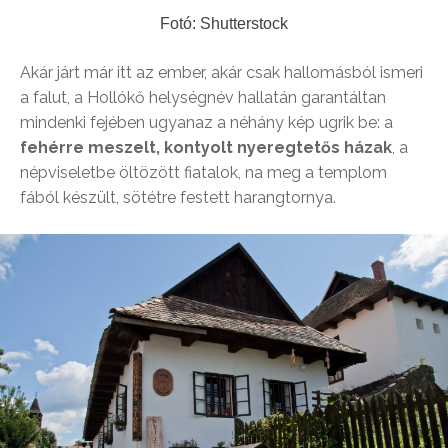
Fotó: Shutterstock
Akár járt már itt az ember, akár csak hallomásból ismeri
a falut, a Hollókő helységnév hallatán garantáltan
mindenki fejében ugyanaz a néhány kép ugrik be: a
fehérre meszelt, kontyolt nyeregtetős házak
, a
népviseletbe öltözött fiatalok, na meg a templom
fából készült, sötétre festett harangtornya.