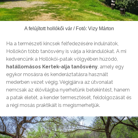
A felújított hollókői vár / Fotó: Vizy Márton
Ha a természeti kincsek felfedezésére indulnátok,
Hollókőn több tanösvény is várja a kirándulókat. A mi
kedvencünk a Hollókői-patak völgyében húzódó,
hatállomásos Kertek-alja tanösvény
, amely egy
egykor mosásra és kenderáztatásra használt
mederben vezet végig. Végigjárva az útvonalat
nemcsak az élővilágba nyerhetünk betekintést, hanem
a patak életét, a kender termesztését, feldolgozását és
a régi mosás praktikáit is megismerhetjük.