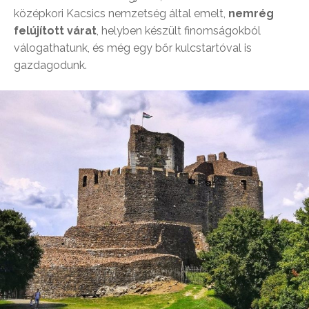
középkori Kacsics nemzetség által emelt,
nemrég
felújított várat
, helyben készült finomságokból
válogathatunk, és még egy bőr kulcstartóval is
gazdagodunk.