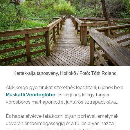
Kertek-alja tanösvény, Hollókő / Fotó: Tóth Roland
Akik korgó gyomrukat szeretnék lecsitítani, üljenek be a
Muskátli Vendéglőbe
, és kérjenek ki egy tányér
vörösboros marhapörköltet juhtúrós sztrapacskával.
És habár elvétve találkozni olyan portával, amelynek
udvarán embermagasságig ér a fű, és olyan házzal,