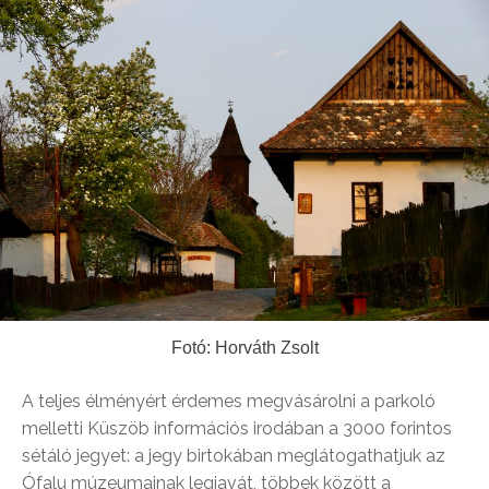
Fotó: Horváth Zsolt
A teljes élményért érdemes megvásárolni a parkoló
melletti Küszöb információs irodában a 3000 forintos
sétáló jegyet: a jegy birtokában meglátogathatjuk az
Ófalu múzeumainak legjavát, többek között a