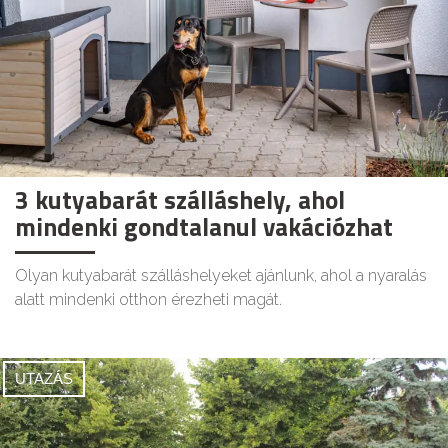
3 kutyabarát szálláshely, ahol
mindenki gondtalanul vakációzhat
Olyan kutyabarát szálláshelyeket ajánlunk, ahol a nyaralás
alatt mindenki otthon érezheti magát.
UTAZÁS