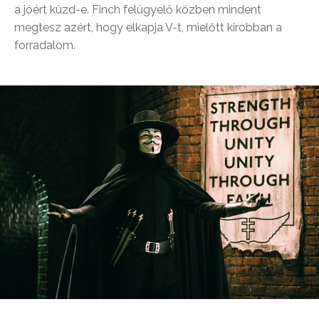
a jóért küzd-e. Finch felügyelő közben mindent
megtesz azért, hogy elkapja V-t, mielőtt kirobban a
forradalom.