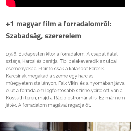
+1 magyar film a forradalomról:
Szabadság, szererelem
1956. Budapesten kitör a forradalom. A csapat fiatal
sztárja, Karcsi és barátja, Tibi belekeveredik az utcai
eseményekbe. Eleinte csak a kalandot keresik.
Karcsinak megakad a szeme egy harcias
műegyetemista lányon, Falk Vikin, és a nyomában járva
eljut a forradalom legfontosabb színhelyeire: ott van a
Kossuth téren, majd a Rádió ostrománál is. Ez már nem
játék. A forradalom magával ragadja őt.