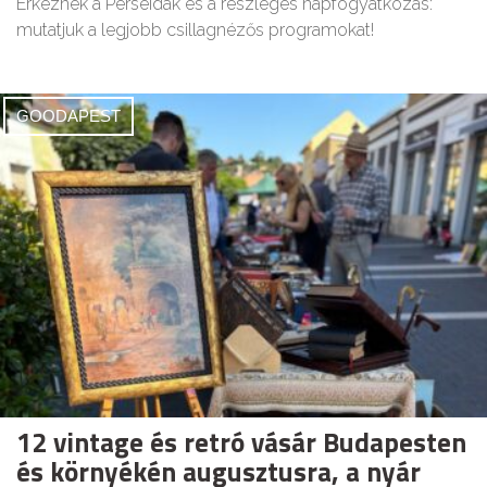
Érkeznek a Perseidák és a részleges napfogyatkozás:
mutatjuk a legjobb csillagnézős programokat!
GOODAPEST
12 vintage és retró vásár Budapesten
és környékén augusztusra, a nyár