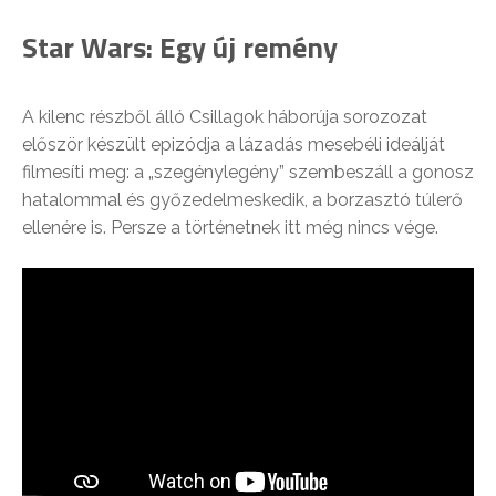
Star Wars: Egy új remény
A kilenc részből álló Csillagok háborúja sorozozat
először készült epizódja a lázadás mesebéli ideálját
filmesíti meg: a „szegénylegény” szembeszáll a gonosz
hatalommal és győzedelmeskedik, a borzasztó túlerő
ellenére is. Persze a történetnek itt még nincs vége.