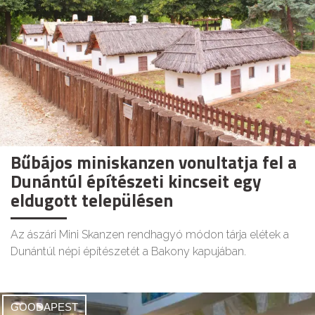
Bűbájos miniskanzen vonultatja fel a
Dunántúl építészeti kincseit egy
eldugott településen
Az ászári Mini Skanzen rendhagyó módon tárja elétek a
Dunántúl népi építészetét a Bakony kapujában.
GOODAPEST