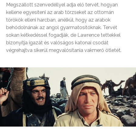
Megszállott szenvedéllyel adja elő tervét, hogyan
kellene egyesíteni az arab törzseket az ottomán
törökök elleni harcban, anélkül, hogy az arabok
behódolnának az angol gyarmatosítóknak. Tervét
sokan kétkedéssel fogadják, de Lawrence tettekkel
bizonyítja igazát és valóságos katonai csodát
végrehajtva sikerül megvalósítania vakmerő ötletét.