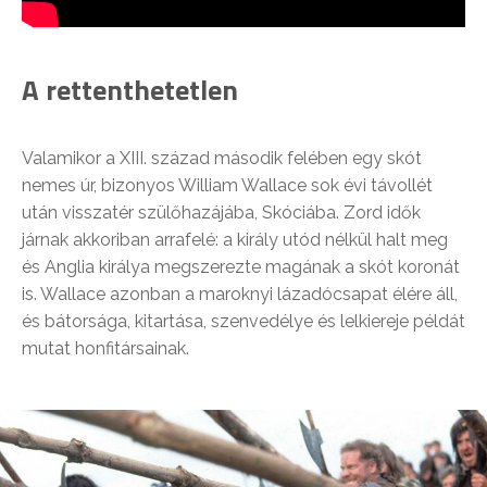
A rettenthetetlen
Valamikor a XIII. század második felében egy skót
nemes úr, bizonyos William Wallace sok évi távollét
után visszatér szülőhazájába, Skóciába. Zord idők
járnak akkoriban arrafelé: a király utód nélkül halt meg
és Anglia királya megszerezte magának a skót koronát
is. Wallace azonban a maroknyi lázadócsapat élére áll,
és bátorsága, kitartása, szenvedélye és lelkiereje példát
mutat honfitársainak.