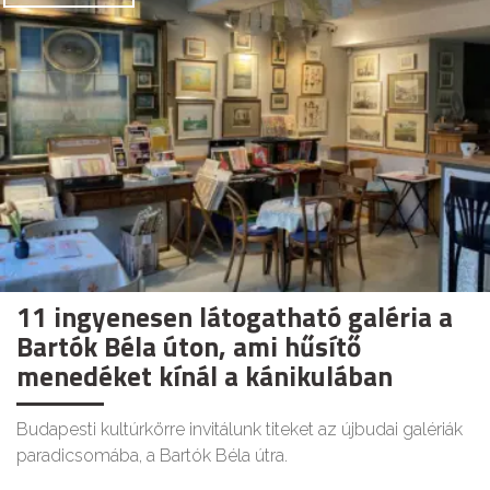
11 ingyenesen látogatható galéria a
Bartók Béla úton, ami hűsítő
menedéket kínál a kánikulában
Budapesti kultúrkörre invitálunk titeket az újbudai galériák
paradicsomába, a Bartók Béla útra.