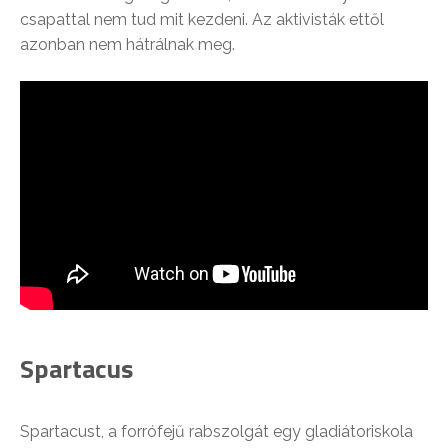
csapattal nem tud mit kezdeni. Az aktivisták ettől
azonban nem hátrálnak meg.
Spartacus
Spartacust, a forrófejű rabszolgát egy gladiátoriskola