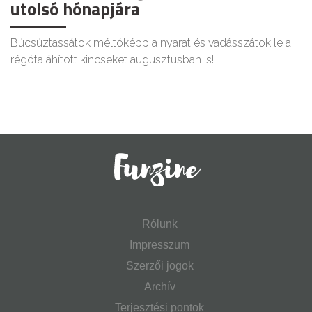
utolsó hónapjára
Búcsúztassátok méltóképp a nyarat és vadásszátok le a
régóta áhított kincseket augusztusban is!
Rólunk
Impresszum
Szerzői jogok
Archív
Terjesztési pontok