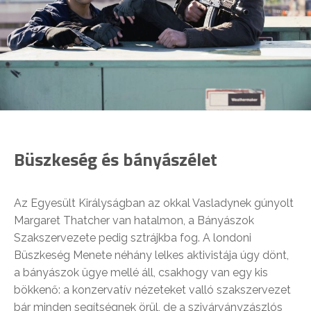
Büszkeség és bányászélet
Az Egyesült Királyságban az okkal Vasladynek gúnyolt
Margaret Thatcher van hatalmon, a Bányászok
Szakszervezete pedig sztrájkba fog. A londoni
Büszkeség Menete néhány lelkes aktivistája úgy dönt,
a bányászok ügye mellé áll, csakhogy van egy kis
bökkenő: a konzervatív nézeteket valló szakszervezet
bár minden segítségnek örül, de a szivárványzászlós