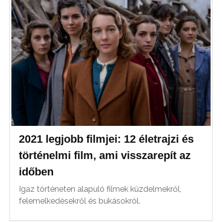
2021 legjobb filmjei: 12 életrajzi és
történelmi film, ami visszarepít az
időben
Igaz történeten alapuló filmek küzdelmekről,
felemelkedésekről és bukásokról.