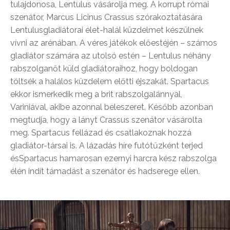
tulajdonosa, Lentulus vásárolja meg. A korrupt római
szenátor, Marcus Licinus Crassus szórakoztatására
Lentulusgladiátorai élet-halál küzdelmet készülnek
vívni az arénában. A véres játékok előestéjén – számos
gladiátor számára az utolsó estén – Lentulus néhány
rabszolganőt küld gladiátoraihoz, hogy boldogan
töltsék a halálos küzdelem előtti éjszakát. Spartacus
ekkor ismerkedik meg a brit rabszolgalánnyal,
Variniával, akibe azonnal beleszeret. Később azonban
megtudja, hogy a lányt Crassus szenátor vásárolta
meg. Spartacus fellázad és csatlakoznak hozzá
gladiátor-társai is. A lázadás híre futótűzként terjed
ésSpartacus hamarosan ezernyi harcra kész rabszolga
élén indít támadást a szenátor és hadserege ellen.