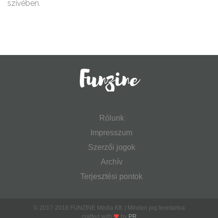
szívében.
Rólunk
Impresszum
Szerzői jogok
Archív
Terjesztési pontok
© 2017-2018 FUNZINE Média Kft. | Minden jog fenntartva
crafted with
by
PR