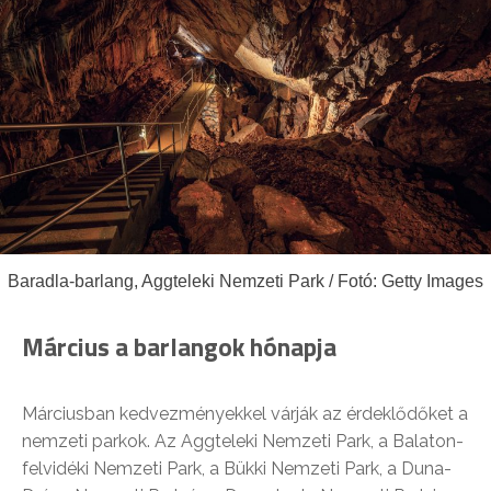
Baradla-barlang, Aggteleki Nemzeti Park / Fotó: Getty Images
Március a barlangok hónapja
Márciusban kedvezményekkel várják az érdeklődőket a
nemzeti parkok. Az Aggteleki Nemzeti Park, a Balaton-
felvidéki Nemzeti Park, a Bükki Nemzeti Park, a Duna-