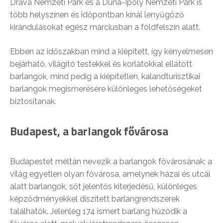
Dráva Nemzeti Park és a Duna-Ipoly Nemzeti Park is
több helyszínen és időpontban kínál lenyűgöző
kirándulásokat egész márciusban a földfelszín alatt.
Ebben az időszakban mind a kiépített, így kényelmesen
bejárható, világító testekkel és korlátokkal ellátott
barlangok, mind pedig a kiépítetlen, kalandturisztikai
barlangok megismerésére különleges lehetőségeket
biztosítanak.
Budapest, a barlangok fővárosa
Budapestet méltán nevezik a barlangok fővárosának: a
világ egyetlen olyan fővárosa, amelynek házai és utcái
alatt barlangok, sőt jelentős kiterjedésű, különleges
képződményekkel díszített barlangrendszerek
találhatók. Jelenleg 174 ismert barlang húzódik a