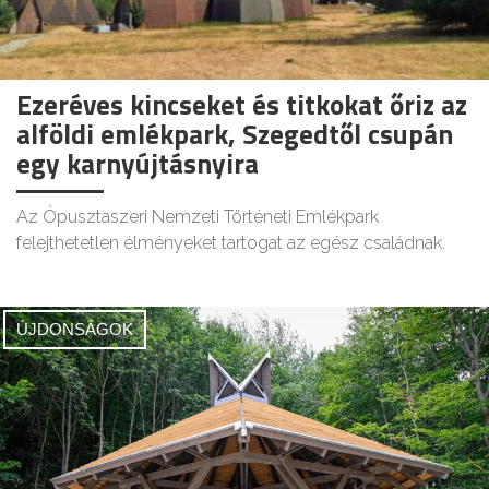
Ezeréves kincseket és titkokat őriz az
alföldi emlékpark, Szegedtől csupán
egy karnyújtásnyira
Az Ópusztaszeri Nemzeti Történeti Emlékpark
felejthetetlen élményeket tartogat az egész családnak.
ÚJDONSÁGOK