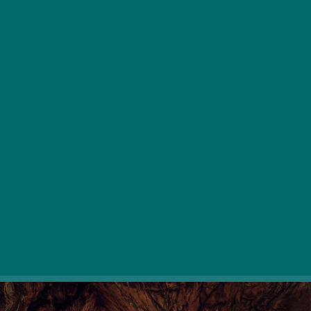
Márciusban, a Barlangoljunk! kampány keretében
kedvezményes programokkal várják a
látogatókat hazánk barlangjai országszerte.