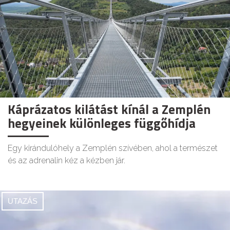
Káprázatos kilátást kínál a Zemplén
hegyeinek különleges függőhídja
Egy kirándulóhely a Zemplén szívében, ahol a természet
és az adrenalin kéz a kézben jár.
UTAZÁS