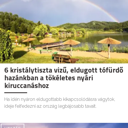
6 kristálytiszta vizű, eldugott tófürdő
hazánkban a tökéletes nyári
kiruccanáshoz
Ha idén nyáron eldugottabb kikapcsolódásra vágytok,
ideje felfedezni az ország legbájosabb tavait.