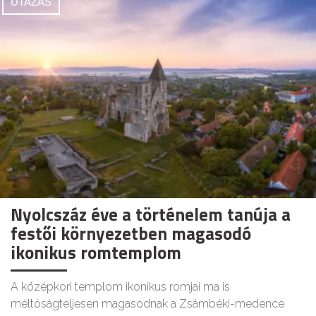
UTAZÁS
Nyolcszáz éve a történelem tanúja a
festői környezetben magasodó
ikonikus romtemplom
A középkori templom ikonikus romjai ma is
méltóságteljesen magasodnak a Zsámbéki-medence