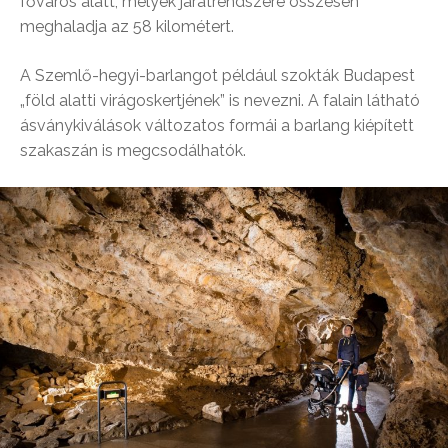
főváros alatt, melyek járatrendszere összesen
meghaladja az 58 kilométert.
A Szemlő-hegyi-barlangot például szokták Budapest
„föld alatti virágoskertjének” is nevezni. A falain látható
ásványkiválások változatos formái a barlang kiépített
szakaszán is megcsodálhatók.