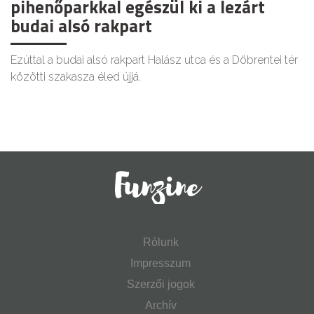
pihenőparkkal egészül ki a lezárt
budai alsó rakpart
Ezúttal a budai alsó rakpart Halász utca és a Döbrentei tér
közötti szakasza éled újjá.
Rólunk
Impresszum
Szerzői jogok
Archív