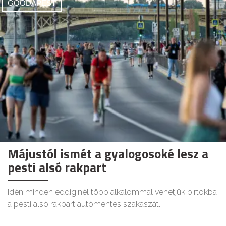
GOODAPEST
Májustól ismét a gyalogosoké lesz a
pesti alsó rakpart
Idén minden eddiginél több alkalommal vehetjük birtokba
a pesti alsó rakpart autómentes szakaszát.