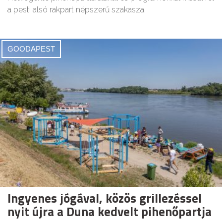
a pesti alsó rakpart népszerű szakasza.
GOODAPEST
Ingyenes jógával, közös grillezéssel
nyit újra a Duna kedvelt pihenőpartja