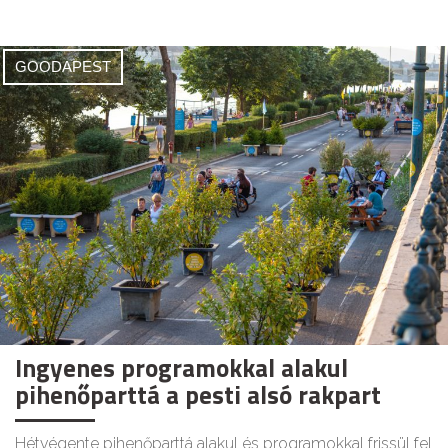
GOODAPEST
Ingyenes programokkal alakul
pihenőparttá a pesti alsó rakpart
Hétvégente pihenőparttá alakul és programokkal frissül fel