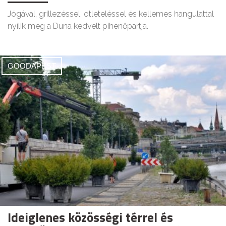
Jógával, grillezéssel, ötleteléssel és kellemes hangulattal
nyílik meg a Duna kedvelt pihenőpartja.
GOODAPEST
Ideiglenes közösségi térrel és