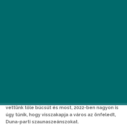
Biztosak vagyunk benne, vannak még, akik
emlékeznek a 6 éven keresztül a Duna-part
különböző pontjain felbukkanó átalakított
kisbuszra, mely a Valyo jóvoltából a téli
hónapokban mobilszaunaként üzemelt. 2019-ben
vettünk tőle búcsút és most, 2022-ben nagyon is
úgy tűnik, hogy visszakapja a város az önfeledt,
Duna-parti szaunaszeánszokat.