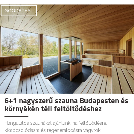
GOODAPEST
6+1 nagyszerű szauna Budapesten és
környékén téli feltöltődéshez
Hangulatos szaunákat ajánlunk, ha feltöltődésre,
kikapcsolódásra és regenerálódásra vágytok.