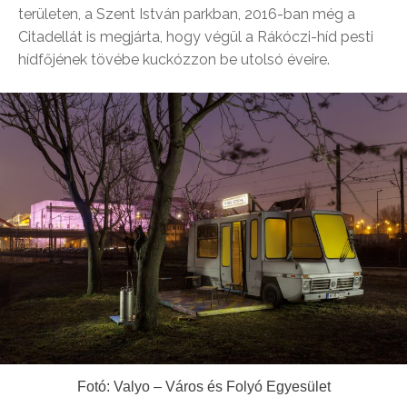
területen, a Szent István parkban, 2016-ban még a
Citadellát is megjárta, hogy végül a Rákóczi-híd pesti
hídfőjének tövébe kuckózzon be utolsó éveire.
Fotó: Valyo – Város és Folyó Egyesület