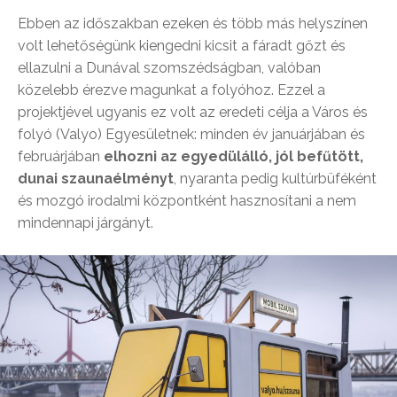
Ebben az időszakban ezeken és több más helyszínen
volt lehetőségünk kiengedni kicsit a fáradt gőzt és
ellazulni a Dunával szomszédságban, valóban
közelebb érezve magunkat a folyóhoz. Ezzel a
projektjével ugyanis ez volt az eredeti célja a Város és
folyó (Valyo) Egyesületnek: minden év januárjában és
februárjában
elhozni az egyedülálló, jól befűtött,
dunai szaunaélményt
, nyaranta pedig kultúrbüféként
és mozgó irodalmi központként hasznosítani a nem
mindennapi járgányt.