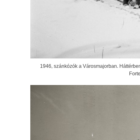
1946, szánkózók a Városmajorban. Háttérben 
Fort