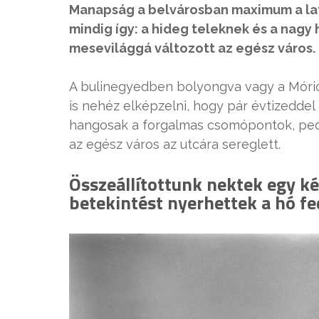
Manapság a belvárosban maximum a lat
mindig így: a hideg teleknek és a nagy
mesevilággá változott az egész város.
A bulinegyedben bolyongva vagy a Móri
is nehéz elképzelni, hogy pár évtizeddel
hangosak a forgalmas csomópontok, pedig
az egész város az utcára sereglett.
Összeállítottunk nektek egy kép
betekintést nyerhettek a hó f