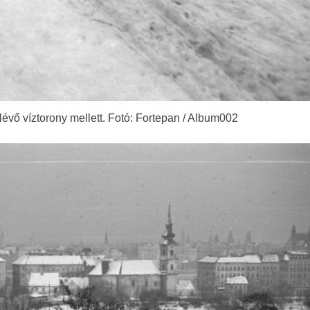
lévő víztorony mellett. Fotó: Fortepan / Album002