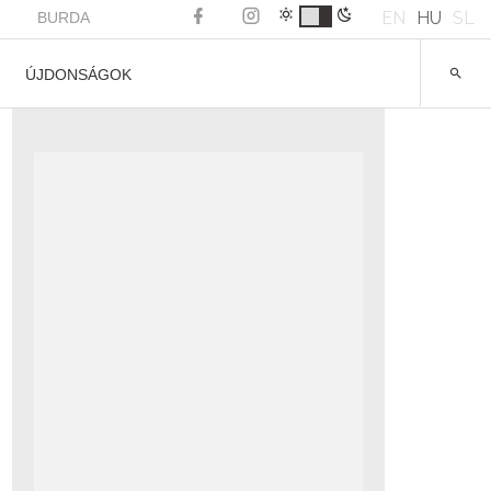
EN
HU
SL
BURDA
ÚJDONSÁGOK