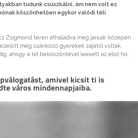
yakban tudunk csúszkálni, ám nem volt ez
 hónak köszönhetően egykor valódi téli
cz Zsigmond téren áthaladva még január közepén
 ezelőtt még szánkózó gyerekek zajától voltak
, ahogy a tél beköszöntével leesett az első hó,
válogatást, amivel kicsit ti is
edte város mindennapjaiba.