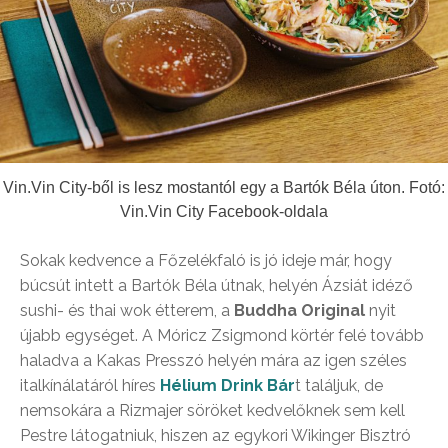
Vin.Vin City-ből is lesz mostantól egy a Bartók Béla úton. Fotó:
Vin.Vin City Facebook-oldala
Sokak kedvence a Főzelékfaló is jó ideje már, hogy
búcsút intett a Bartók Béla útnak, helyén Ázsiát idéző
sushi- és thai wok étterem, a
Buddha Original
nyit
újabb egységet. A Móricz Zsigmond körtér felé tovább
haladva a Kakas Presszó helyén mára az igen széles
italkínálatáról híres
Hélium Drink Bár
t találjuk, de
nemsokára a Rizmajer söröket kedvelőknek sem kell
Pestre látogatniuk, hiszen az egykori Wikinger Bisztró