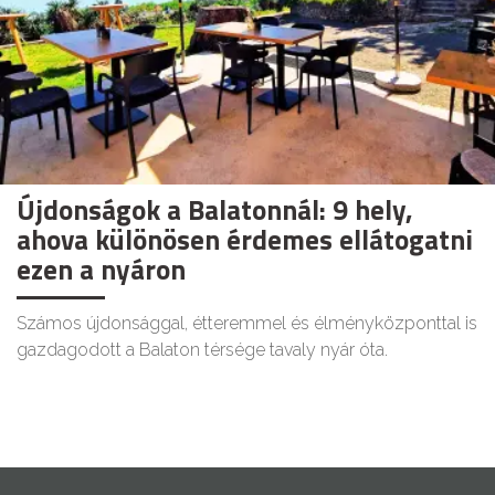
Újdonságok a Balatonnál: 9 hely,
ahova különösen érdemes ellátogatni
ezen a nyáron
Számos újdonsággal, étteremmel és élményközponttal is
gazdagodott a Balaton térsége tavaly nyár óta.