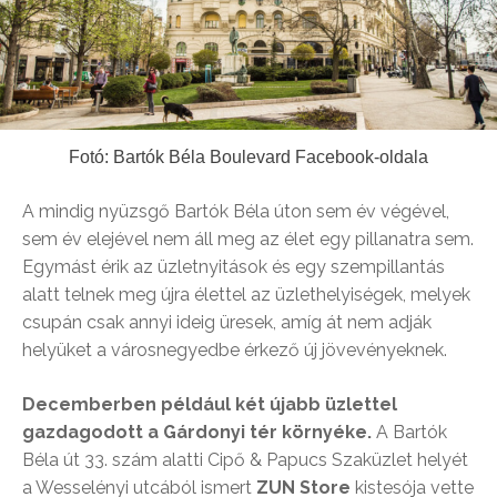
Fotó: Bartók Béla Boulevard Facebook-oldala
A mindig nyüzsgő Bartók Béla úton sem év végével,
sem év elejével nem áll meg az élet egy pillanatra sem.
Egymást érik az üzletnyitások és egy szempillantás
alatt telnek meg újra élettel az üzlethelyiségek, melyek
csupán csak annyi ideig üresek, amíg át nem adják
helyüket a városnegyedbe érkező új jövevényeknek.
Decemberben például két újabb üzlettel
gazdagodott a Gárdonyi tér környéke.
A Bartók
Béla út 33. szám alatti Cipő & Papucs Szaküzlet helyét
a Wesselényi utcából ismert
ZUN Store
kistesója vette