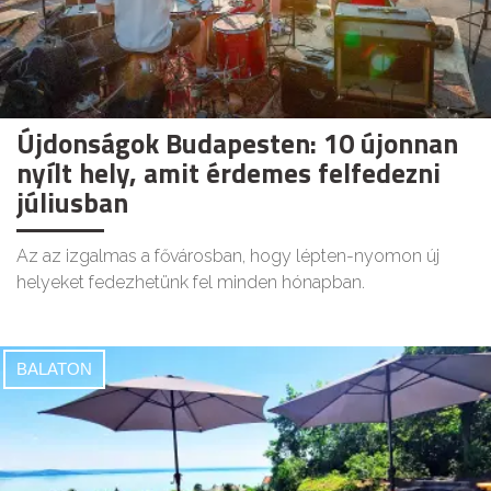
Újdonságok Budapesten: 10 újonnan
nyílt hely, amit érdemes felfedezni
júliusban
Az az izgalmas a fővárosban, hogy lépten-nyomon új
helyeket fedezhetünk fel minden hónapban.
BALATON