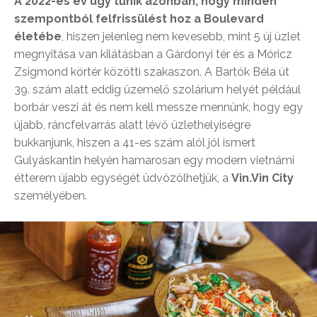
A 2022-es év úgy tűnik azonban, hogy minden
szempontból felfrissülést hoz a Boulevard
életébe
, hiszen jelenleg nem kevesebb, mint 5 új üzlet
megnyitása van kilátásban a Gárdonyi tér és a Móricz
Zsigmond körtér közötti szakaszon. A Bartók Béla út
39. szám alatt eddig üzemelő szolárium helyét például
borbár veszi át és nem kell messze mennünk, hogy egy
újabb, ráncfelvarrás alatt lévő üzlethelyiségre
bukkanjunk, hiszen a 41-es szám alól jól ismert
Gulyáskantin helyén hamarosan egy modern vietnámi
étterem újabb egységét üdvözölhetjük, a
Vin.Vin City
személyében.