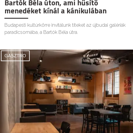
Bartók Béla úton, ami hűsítő
menedéket kínál a kánikulában
Budapesti kultúrkörre invitálunk titeket az újbudai galériák
paradicsomába, a Bartók Béla útra.
GASZTRO