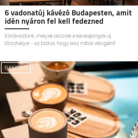
6 vadonatúj kávézó Budapesten, amit
idén nyáron fel kell fedezned
Körülnéztünk, melyek lesznek a kávérajongók új
törzshelyei – az biztos, hogy lesz miből válogatni!
GASZTRO