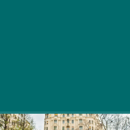
Nincs megállás a Bartók Béla Boulevardon, sorra
nyílnak az újabb és újabb üzletek, éttermek a
népszerű budai városnegyedben.