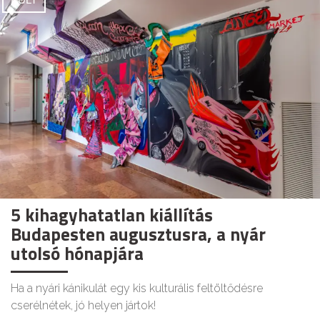
5 kihagyhatatlan kiállítás
Budapesten augusztusra, a nyár
utolsó hónapjára
Ha a nyári kánikulát egy kis kulturális feltöltődésre
cserélnétek, jó helyen jártok!