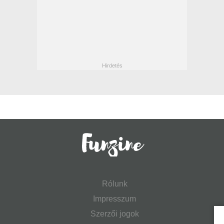
Rólunk
Impresszum
Szerzői jogok