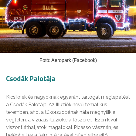
Fotó: Aeropark (Facebook)
Csodák Palotája
Kicsiknek és nagyoknak egyaránt tartogat meglepetést
a Csodák Palotája. Az Illúziók nevű tematikus
teremben, ahol a tükörszobának hála megnyílik a
végtelen, a vizuális illúzióké a főszerep. Ezen kívül
viszontláthatjátok magatokat Picasso vásznán, és
beléphettek a falmintázatával bűvöletbe ejtő