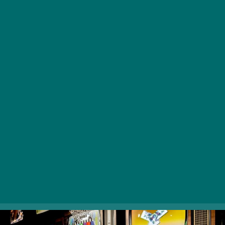
Budapest Retro Élményközpont
Bár időgépek létezéséről egyelőre nem tudunk
beszámolni, eláruljuk, hol adódik mégis lehetőségetek
visszarepülni a múltba. Az Október 6. utcai retro
élményközpontban nem mindennapi tárgyak között
idézhetitek meg az 1960-tól 1999-ig tartó időszak
szellemét, mi több, kipróbálhatjátok magatokat a
korabeli Híradó stúdiójában, és vezethetnek egy igazi
Lada rendőrautót. A háromszintes élményközpont az
űrutazás hazai vonatkozású emlékeit és egykori
légitársaságunk, a Malév relikviáit is gyűjteményében
tudhatja.
1051 Budapest, Október 6. utca 4.