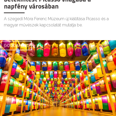
napfény városában
A szegedi Móra Ferenc Múzeum új kiállítása Picasso és a
magyar művészek kapcsolatát mutatja be.
GOODAPEST