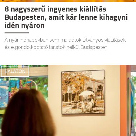
8 nagyszerű ingyenes kiállítás
Budapesten, amit kár lenne kihagyni
idén nyáron
A nyári hónapokban sem maradtok látványos kiállítások
és elgondolkodtató tárlatok nélkül Budapesten.
BALATON