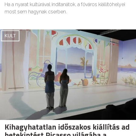
Ha a nyarat kultúrával indítanátok, a főváros kiállítóhelyei
most sem hagynak cserben.
KULT
Kihagyhatatlan időszakos kiállítás ad
betekintést Picasso világába a