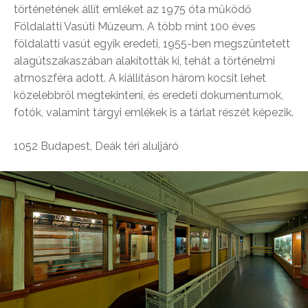
történetének állít emléket az 1975 óta működő
Földalatti Vasúti Múzeum. A több mint 100 éves
földalatti vasút egyik eredeti, 1955-ben megszüntetett
alagútszakaszában alakították ki, tehát a történelmi
atmoszféra adott. A kiállításon három kocsit lehet
közelebbről megtekinteni, és eredeti dokumentumok,
fotók, valamint tárgyi emlékek is a tárlat részét képezik.
1052 Budapest, Deák téri aluljáró