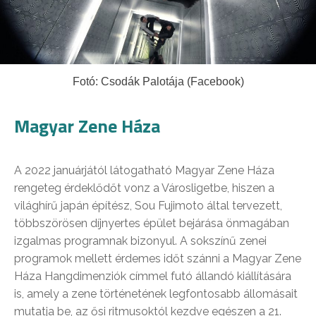
Fotó: Csodák Palotája (Facebook)
Magyar Zene Háza
A 2022 januárjától látogatható Magyar Zene Háza
rengeteg érdeklődőt vonz a Városligetbe, hiszen a
világhírű japán építész, Sou Fujimoto által tervezett,
többszörösen díjnyertes épület bejárása önmagában
izgalmas programnak bizonyul. A sokszínű zenei
programok mellett érdemes időt szánni a Magyar Zene
Háza Hangdimenziók címmel futó állandó kiállítására
is, amely a zene történetének legfontosabb állomásait
mutatja be, az ősi ritmusoktól kezdve egészen a 21.