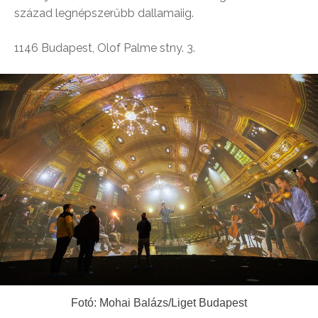
század legnépszerűbb dallamaiig.
1146 Budapest, Olof Palme stny. 3.
Fotó: Mohai Balázs/Liget Budapest