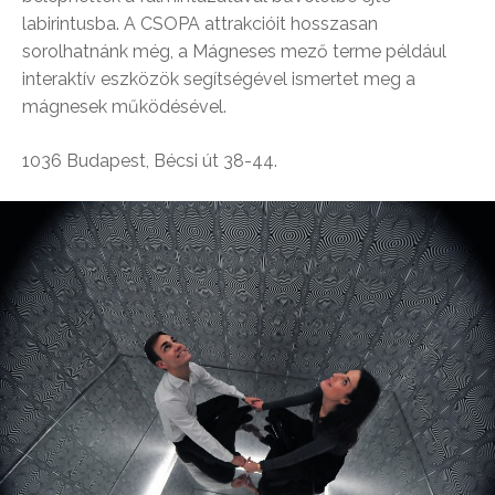
labirintusba. A CSOPA attrakcióit hosszasan
sorolhatnánk még, a Mágneses mező terme például
interaktív eszközök segítségével ismertet meg a
mágnesek működésével.
1036 Budapest, Bécsi út 38-44.