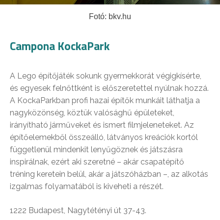
Fotó: bkv.hu
Campona KockaPark
A Lego építőjáték sokunk gyermekkorát végigkísérte,
és egyesek felnőttként is előszeretettel nyúlnak hozzá.
A KockaParkban profi hazai építők munkáit láthatja a
nagyközönség, köztük valósághű épületeket,
irányítható járműveket és ismert filmjeleneteket. Az
építőelemekből összeálló, látványos kreációk kortól
függetlenül mindenkit lenyűgöznek és játszásra
inspirálnak, ezért aki szeretné – akár csapatépítő
tréning keretein belül, akár a játszóházban –, az alkotás
izgalmas folyamatából is kiveheti a részét.
1222 Budapest, Nagytétényi út 37-43.