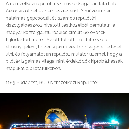
A nemzetközi repülőtér szomszédságában található
Aeroparkot nehéz nem észrevenni. A múzeumban
hatalmas gépcsodák és számos repülőtéri
kiszolgálóeszköz hivatott testközelből bemutatni a
magyar közforgalmú repülés elmúlt 60 évének
fejlődéstörténetét. Az ott töltött idő életre szóló
élményt jelent, hiszen a járművek többségébe be lehet
ülni, és folyamatosan repülőszimulátor üzemel, hogy a
pilóták izgalmas világa iránt érdeklődők kipróbálhassák
magukat a pilótafülkében.
1185 Budapest, BUD Nemzetközi Repülőtér