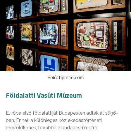
Fotó: bpretro.com
Földalatti Vasúti Múzeum
Európa első földalattiját Budapesten adták át 1896-
ban. Ennek a különleges közlekedéstörténeti
mérföldkőnek, továbbá a budapesti metró