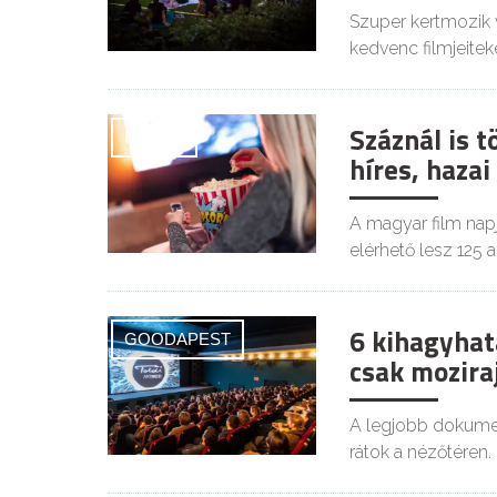
Szuper kertmozik 
kedvenc filmjeiteke
Száznál is 
FILMEK
híres, haza
A magyar film napj
elérhető lesz 125 a
6 kihagyhat
GOODAPEST
csak mozir
A legjobb dokumen
rátok a nézőtéren.