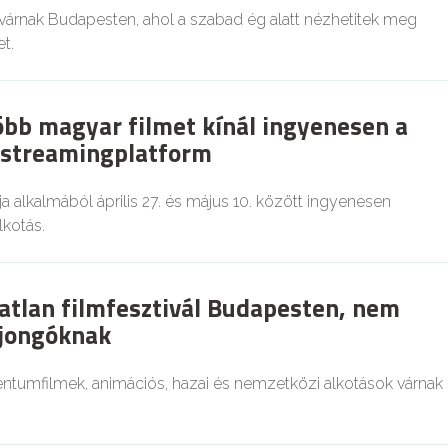
várnak Budapesten, ahol a szabad ég alatt nézhetitek meg
t.
több magyar filmet kínál ingyenesen a
i streamingplatform
a alkalmából április 27. és május 10. között ingyenesen
lkotás.
atlan filmfesztivál Budapesten, nem
ajongóknak
tumfilmek, animációs, hazai és nemzetközi alkotások várnak