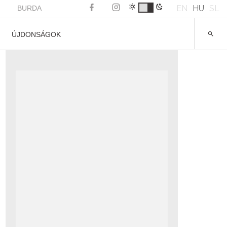
EN
HU
SL
BURDA
ÚJDONSÁGOK