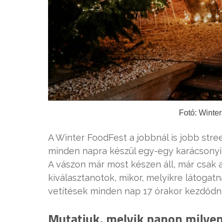
Fotó: Winte
A Winter FoodFest a jobbnál is jobb stre
minden napra készül egy-egy karácsonyi 
A vászon már most készen áll, már csak a 
kiválasztanotok, mikor, melyikre látogat
vetítések minden nap 17 órakor kezdődn
Mutatjuk, melyik napon milyen