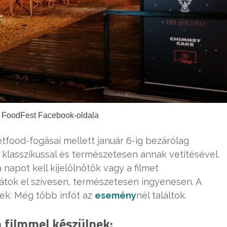
r FoodFest Facebook-oldala
etfood-fogásai mellett január 6-ig bezárólag
klasszikussal és természetesen annak vetítésével.
napot kell kijelölnötök vagy a filmet
nátok el szívesen, természetesen ingyenesen. A
ek. Még több infót az
esemény
nél találtok.
 filmmel készülnek: