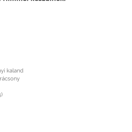
nyi kaland
karácsony
4)