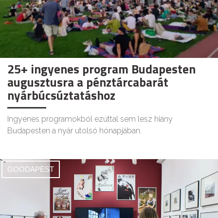
25+ ingyenes program Budapesten
augusztusra a pénztárcabarát
nyárbúcsúztatáshoz
Ingyenes programokból ezúttal sem lesz hiány
Budapesten a nyár utolsó hónapjában.
GOODAPEST