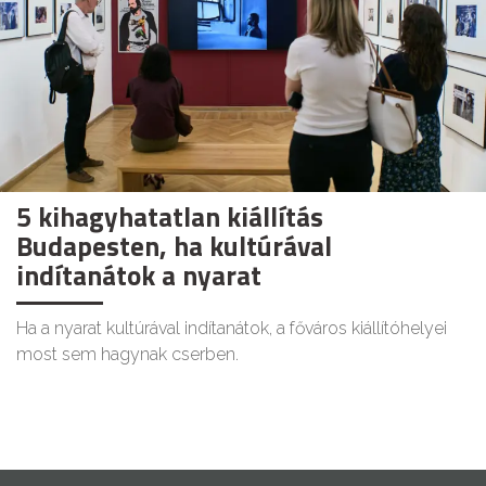
5 kihagyhatatlan kiállítás
Budapesten, ha kultúrával
indítanátok a nyarat
Ha a nyarat kultúrával indítanátok, a főváros kiállítóhelyei
most sem hagynak cserben.