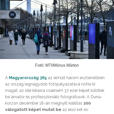
Fotó: MTI/Mónus Márton
A
Magyarország 365
az elmúlt három esztendőben
az ország legnagyobb fotópályázatává nőtte ki
magát, az idei kiírásra csaknem 37 ezer képet küldtek
be amatőr és professzionális fotográfusok. A Duna-
korzón december 18-án megnyílt kiállítás
200
válogatott képet mutat be
az első két év