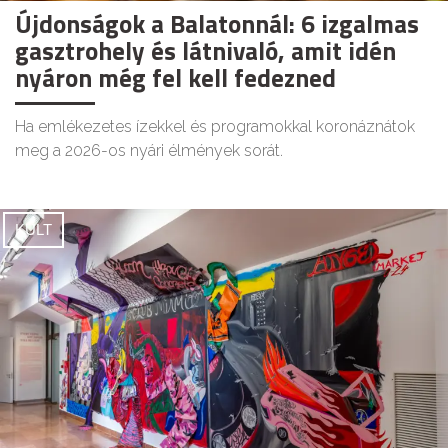
Újdonságok a Balatonnál: 6 izgalmas
gasztrohely és látnivaló, amit idén
nyáron még fel kell fedezned
Ha emlékezetes ízekkel és programokkal koronáznátok
meg a 2026-os nyári élmények sorát.
KULT