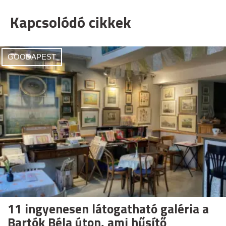
Kapcsolódó cikkek
GOODAPEST
11 ingyenesen látogatható galéria a
Bartók Béla úton, ami hűsítő