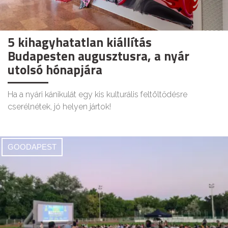
5 kihagyhatatlan kiállítás
Budapesten augusztusra, a nyár
utolsó hónapjára
Ha a nyári kánikulát egy kis kulturális feltöltődésre
cserélnétek, jó helyen jártok!
GOODAPEST