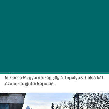
Ingyenes, szabadtéri kiállítás nyílt a pesti Duna-
korzón a Magyarország 365 fotópályázat első két
évének legjobb képeiből.