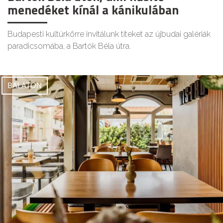
menedéket kínál a kánikulában
Budapesti kultúrkörre invitálunk titeket az újbudai galériák
paradicsomába, a Bartók Béla útra.
BALATON