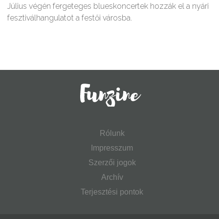
Július végén fergeteges blueskoncertek hozzák el a nyári
fesztiválhangulatot a festői városba.
Rólunk
Impresszum
Szerzői jogok
Archív
Terjesztési pontok