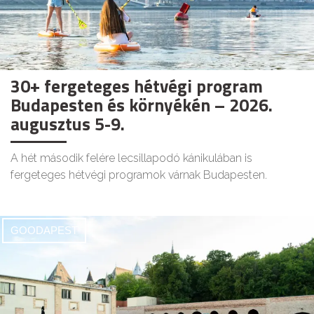
30+ fergeteges hétvégi program
Budapesten és környékén – 2026.
augusztus 5-9.
A hét második felére lecsillapodó kánikulában is
fergeteges hétvégi programok várnak Budapesten.
GOODAPEST