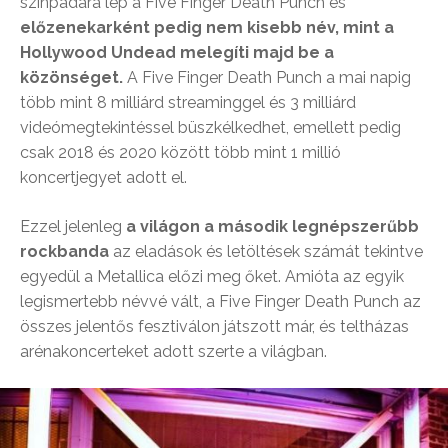
színpadára lép a Five Finger Death Punch és
előzenekarként pedig nem kisebb név, mint a
Hollywood Undead melegíti majd be a
közönséget.
A Five Finger Death Punch a mai napig
több mint 8 milliárd streaminggel és 3 milliárd
videómegtekintéssel büszkélkedhet, emellett pedig
csak 2018 és 2020 között több mint 1 millió
koncertjegyet adott el.
Ezzel jelenleg
a világon a második legnépszerűbb
rockbanda
az eladások és letöltések számát tekintve
egyedül a Metallica előzi meg őket. Amióta az egyik
legismertebb névvé vált, a Five Finger Death Punch az
összes jelentős fesztiválon játszott már, és teltházas
arénakoncerteket adott szerte a világban.