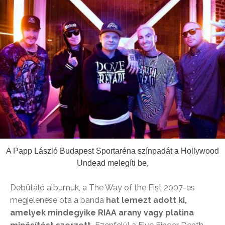
A Papp László Budapest Sportaréna színpadát a Hollywood
Undead melegíti be,
Debütáló albumuk, a The Way of the Fist 2007-es
megjelenése óta a banda
hat lemezt adott ki,
amelyek mindegyike RIAA arany vagy platina