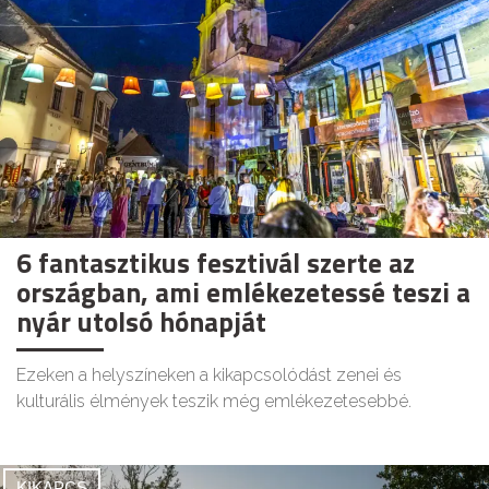
6 fantasztikus fesztivál szerte az
országban, ami emlékezetessé teszi a
nyár utolsó hónapját
Ezeken a helyszíneken a kikapcsolódást zenei és
kulturális élmények teszik még emlékezetesebbé.
KIKAPCS