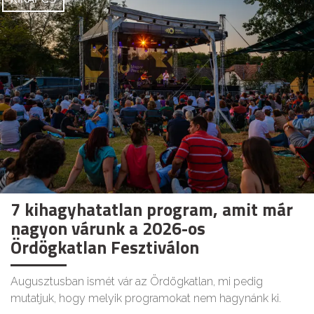
7 kihagyhatatlan program, amit már
nagyon várunk a 2026-os
Ördögkatlan Fesztiválon
Augusztusban ismét vár az Ördögkatlan, mi pedig
mutatjuk, hogy melyik programokat nem hagynánk ki.