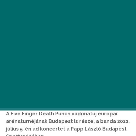
•
2021. DEC. 16.
A Five Finger Death Punch vadonatúj európai
arénaturnéjának Budapest is része, a banda 2022.
július 5-én ad koncertet a Papp László Budapest