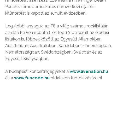
minősítést szerzett.
Ezenfelül a Five Finger Death
Punch számos amerikai és nemzetközi díjat és
kitüntetést is kapott az elmúlt évtizedben.
Legutóbbi anyaguk, az F8 a világ számos rocklistáján
az első helyen debütált, és top 10-be került az eladási
listákon is, többek között az Egyesült Államokban,
Ausztriában, Ausztráliában, Kanadában, Finnországban,
Németországban, Svédországban, Svájcban és az
Egyesült Királyságban.
A budapesti koncertre jegyeket a
www.livenation.hu
és a
www.funcode.hu
oldalakon tudtok vásárolni.