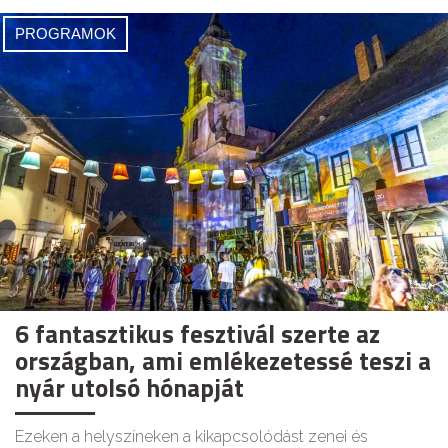
PROGRAMOK
6 fantasztikus fesztivál szerte az
országban, ami emlékezetessé teszi a
nyár utolsó hónapját
Ezeken a helyszíneken a kikapcsolódást zenei és