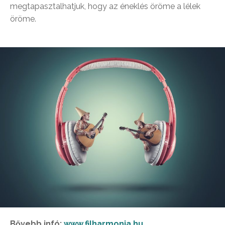
megtapasztalhatjuk, hogy az éneklés öröme a lélek
öröme.
Bővebb infó:
www.filharmonia.hu