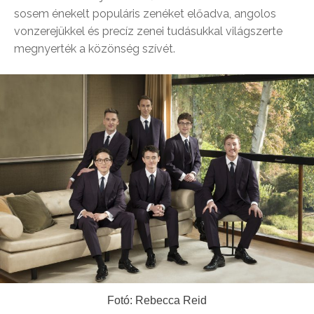
sosem énekelt populáris zenéket előadva, angolos
vonzerejükkel és precíz zenei tudásukkal világszerte
megnyerték a közönség szívét.
Fotó: Rebecca Reid