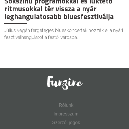
Sokszínű programokkal és lüktető
ritmusokkal tér vissza a nyár
leghangulatosabb bluesfesztiválja
Július végén fergeteges blueskoncertek hozzák el a nyári
fesztiválhangulatot a festői városba.
Rólunk
Impresszum
Szerzői jogok