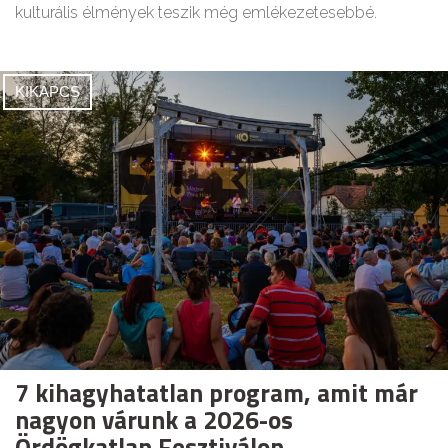
kulturális élmények teszik még emlékezetesebbé.
KIKAPCS
7 kihagyhatatlan program, amit már
nagyon várunk a 2026-os
Ördögkatlan Fesztiválon