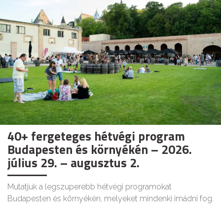
40+ fergeteges hétvégi program
Budapesten és környékén – 2026.
július 29. – augusztus 2.
Mutatjuk a legszuperebb hétvégi programokat
Budapesten és környékén, melyeket mindenki imádni fog.