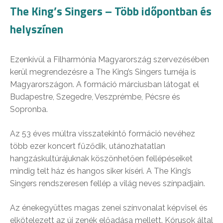
The King’s Singers – Több időpontban és
helyszínen
Ezenkívül a Filharmónia Magyarország szervezésében
kerül megrendezésre a The King’s Singers turnéja is
Magyarországon. A formáció márciusban látogat el
Budapestre, Szegedre, Veszprémbe, Pécsre és
Sopronba.
Az 53 éves múltra visszatekintő formáció nevéhez
több ezer koncert fűződik, utánozhatatlan
hangzáskultúrájuknak köszönhetően fellépéseiket
mindig telt ház és hangos siker kíséri. A The King’s
Singers rendszeresen fellép a világ neves színpadjain.
Az énekegyüttes magas zenei színvonalat képvisel és
elkötelezett az új zenék előadása mellett. Kórusok által