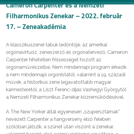
Cameron Carpenter és a Nemzeti
Filharmonikus Zenekar – 2022. február
17. – Zeneakadémia
A klasszikuszenei tabuk ledöntője, az amerikai
orgonavirtuóz, zeneszerző és orgonatervező, Cameron
Carpenter hihetetlen frissességet hozott az
orgonaművészetbe. Nem mindennapi program érkezik
a nem mindennapi orgonistától, valamint a 19. századi
művek, a historikus zene legavatottabb magyar
karmesterétől, a Liszt Ferenc-díjas Vashegyi Györgytől
a Nemzeti Filharmonikus Zenekar közreműködésével.
A The New Yorker által egyenesen „szupersztárnak”
nevezett Carpenter a hangverseny első felében
szólóban játszik, a szünet után viszont a zenekar,