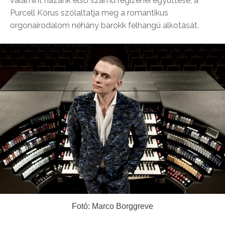
valamint hazánk első számú régizenei együttese, a
Purcell Kórus szólaltatja meg a romantikus
orgonairodalom néhány barokk felhangú alkotását.
Fotó: Marco Borggreve