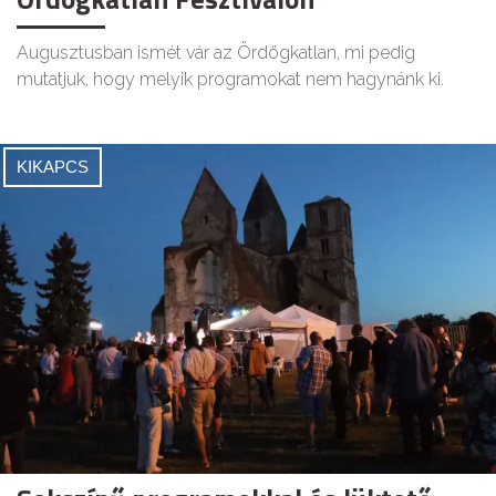
Augusztusban ismét vár az Ördögkatlan, mi pedig
mutatjuk, hogy melyik programokat nem hagynánk ki.
KIKAPCS