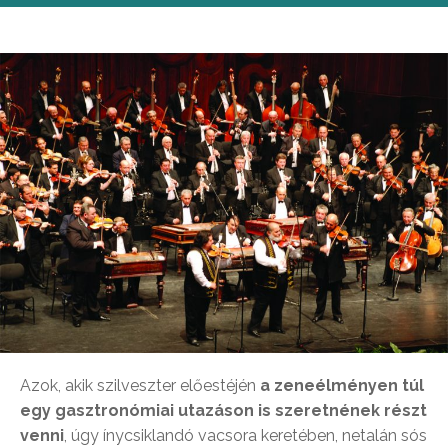
Azok, akik szilveszter előestéjén
a zeneélményen túl
egy gasztronómiai utazáson is szeretnének részt
venni
, úgy ínycsiklandó vacsora keretében, netalán sós