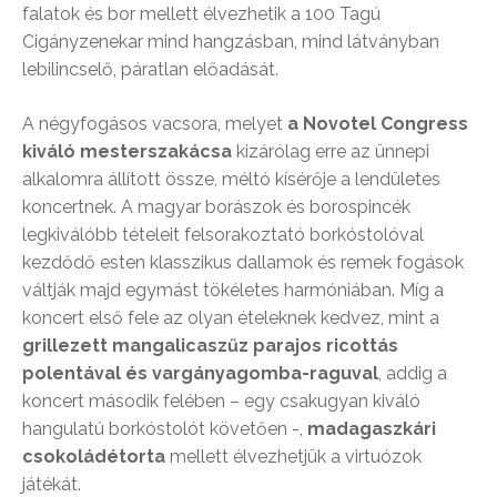
falatok és bor mellett élvezhetik a 100 Tagú
Cigányzenekar mind hangzásban, mind látványban
lebilincselő, páratlan előadását.
A négyfogásos vacsora, melyet
a Novotel Congress
kiváló mesterszakácsa
kizárólag erre az ünnepi
alkalomra állított össze, méltó kísérője a lendületes
koncertnek. A magyar borászok és borospincék
legkiválóbb tételeit felsorakoztató borkóstolóval
kezdődő esten klasszikus dallamok és remek fogások
váltják majd egymást tökéletes harmóniában. Míg a
koncert első fele az olyan ételeknek kedvez, mint a
grillezett mangalicaszűz parajos ricottás
polentával és vargányagomba-raguval
, addig a
koncert második felében – egy csakugyan kiváló
hangulatú borkóstolót követően -,
m
adagaszkári
csokoládétorta
mellett élvezhetjük a virtuózok
játékát.