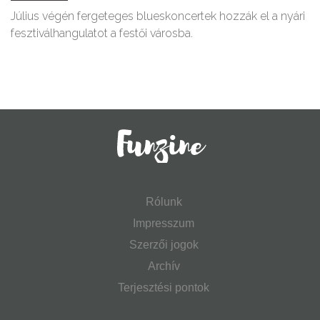
Július végén fergeteges blueskoncertek hozzák el a nyári
fesztiválhangulatot a festői városba.
Rólunk
Impresszum
Szerzői jogok
Archív
Terjesztési pontok