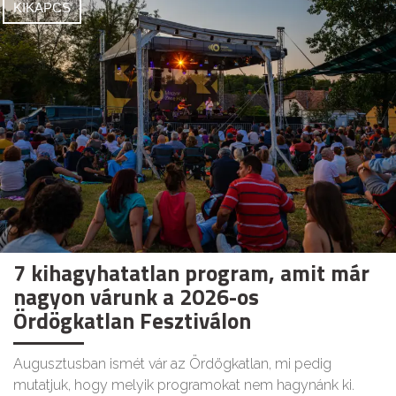
KIKAPCS
7 kihagyhatatlan program, amit már
nagyon várunk a 2026-os
Ördögkatlan Fesztiválon
Augusztusban ismét vár az Ördögkatlan, mi pedig
mutatjuk, hogy melyik programokat nem hagynánk ki.