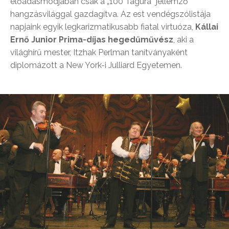
előadásmódjában csak a „100 Tagúra” jellemző
hangzásvilággal gazdagítva. Az est vendégszólistája
napjaink egyik legkarizmatikusabb fiatal virtuóza,
Kállai
Ernő Junior Prima-díjas hegedűművész
, aki a
világhírű mester, Itzhak Perlman tanítványaként
diplomázott a New York-i Julliard Egyetemen.