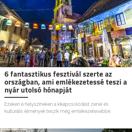
6 fantasztikus fesztivál szerte az
országban, ami emlékezetessé teszi a
nyár utolsó hónapját
Ezeken a helyszíneken a kikapcsolódást zenei és
kulturális élmények teszik még emlékezetesebbé.