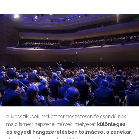
A klasszikusok mellett természetesen felcsendülnek
majd ismert népzenei művek, melyeket
különleges
és egyedi hangszerelésben tolmácsol a zenekar
,