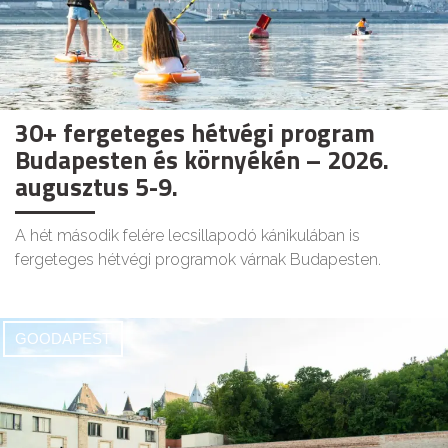
30+ fergeteges hétvégi program
Budapesten és környékén – 2026.
augusztus 5-9.
A hét második felére lecsillapodó kánikulában is
fergeteges hétvégi programok várnak Budapesten.
GOODAPEST