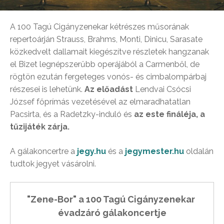
A 100 Tagú Cigányzenekar kétrészes műsorának
repertoárján Strauss, Brahms, Monti, Dinicu, Sarasate
közkedvelt dallamait kiegészítve részletek hangzanak
el Bizet legnépszerűbb operájából a Carmenből, de
rögtön ezután fergeteges vonós- és cimbalompárbaj
részesei is lehetünk.
Az előadást
Lendvai Csócsi
József főprímás vezetésével az elmaradhatatlan
Pacsirta, és a Radetzky-induló és
az este fináléja, a
tűzijáték zárja.
A gálakoncertre a
jegy.hu
és a
jegymester.hu
oldalán
tudtok jegyet vásárolni.
"Zene-Bor" a 100 Tagú Cigányzenekar 
évadzáró gálakoncertje