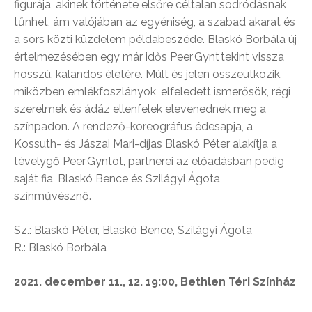
figurája, akinek története elsőre céltalan sodródásnak
tűnhet, ám valójában az egyéniség, a szabad akarat és
a sors közti küzdelem példabeszéde. Blaskó Borbála új
értelmezésében egy már idős Peer Gynt tekint vissza
hosszú, kalandos életére. Múlt és jelen összeütközik,
miközben emlékfoszlányok, elfeledett ismerősök, régi
szerelmek és ádáz ellenfelek elevenednek meg a
színpadon. A rendező-koreográfus édesapja, a
Kossuth- és Jászai Mari-díjas Blaskó Péter alakítja a
tévelygő Peer Gyntöt, partnerei az előadásban pedig
saját fia, Blaskó Bence és Szilágyi Ágota
színművésznő.
Sz.: Blaskó Péter, Blaskó Bence, Szilágyi Ágota
R.: Blaskó Borbála
2021. december 11., 12. 19:00, Bethlen Téri Színház