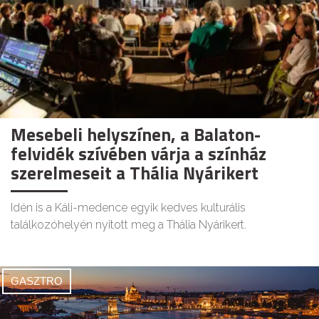
Mesebeli helyszínen, a Balaton-
felvidék szívében várja a színház
szerelmeseit a Thália Nyárikert
Idén is a Káli-medence egyik kedves kulturális
találkozóhelyén nyitott meg a Thália Nyárikert.
GASZTRO