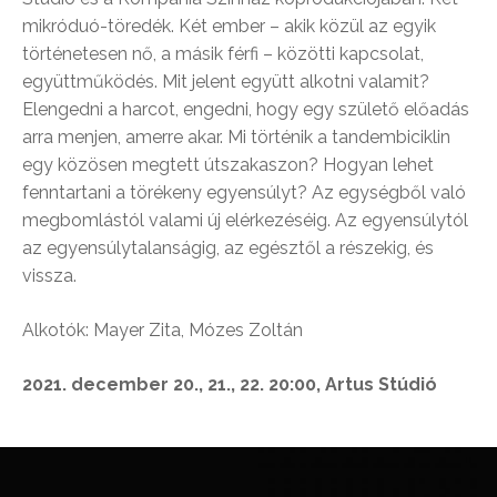
mikróduó-töredék. Két ember – akik közül az egyik
történetesen nő, a másik férfi – közötti kapcsolat,
együttműködés. Mit jelent együtt alkotni valamit?
Elengedni a harcot, engedni, hogy egy születő előadás
arra menjen, amerre akar. Mi történik a tandembiciklin
egy közösen megtett útszakaszon? Hogyan lehet
fenntartani a törékeny egyensúlyt? Az egységből való
megbomlástól valami új elérkezéséig. Az egyensúlytól
az egyensúlytalanságig, az egésztől a részekig, és
vissza.
Alkotók: Mayer Zita, Mózes Zoltán
2021. december 20., 21., 22. 20:00, Artus Stúdió