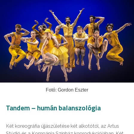
Fotó: Gordon Eszter
Tandem – humán balanszológia
Két koreográfia újjászületése két alkotótól, az Artus
Stúdió és a Kompánia Színház koprodukciójában. Két