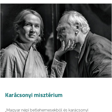
Karácsonyi misztérium
„Magyar népi betlehemesekből és karácsonyi