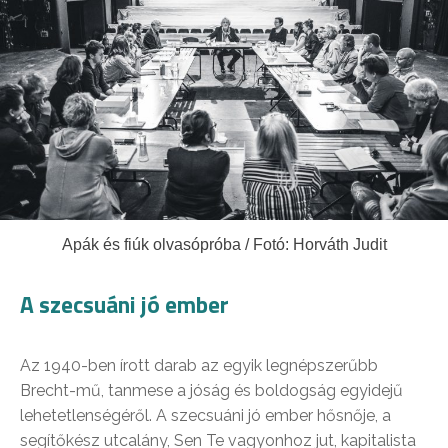
Apák és fiúk olvasópróba / Fotó: Horváth Judit
A szecsuáni jó ember
Az 1940-ben írott darab az egyik legnépszerűbb
Brecht-mű, tanmese a jóság és boldogság egyidejű
lehetetlenségéről. A szecsuáni jó ember hősnője, a
segítőkész utcalány, Sen Te vagyonhoz jut, kapitalista