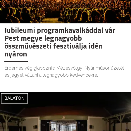
Jubileumi programkavalkáddal vár
Pest megye legnagyobb
összművészeti fesztiválja idén
nyáron
Érdemes végiglapozni a Mézesvölgyi Nyár műsorfüzetét
és jegyet váltani a legnagyobb kedvencekre.
BALATON