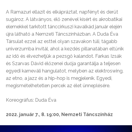
A Ramazuri ellazít és elkápráztat, napfényt és derűt
sugároz. A látványos, élő zenével kísért és akrobatikai
elemekkel tarkított tánccirkuszi kavalkád január elején
újra látható a Nemzeti Táncszínházban. A Duda Éva
Társulat ezzel az esttel olyan szavakon túli, tágabb
univerzumba invitál, ahol a kezdés pillanatában eltűnik
az idő és élvezhetjük a pezsgő kalandot. Farkas Izsák
és Szarvas Dávid élőzenei duója garantálja a teljesen
egyedi karneváli hangulatot, melyben az elektroswing,
az etno, a jazz és a hip-hop is megjelenik. Egyedi,
megismételhetetlen percek az élet ünneplésére.
Koreográfus: Duda Éva
2022. január 7., 8. 19:00, Nemzeti Táncszínház