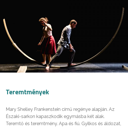
Teremtmények
Mary Shelley Frankenstein című regénye alapján. Az
Északi-sarkon kapaszkodik egymásba két alak.
Teremtő és teremtmény. Apa és fiú. Gyilkos és áldozat,