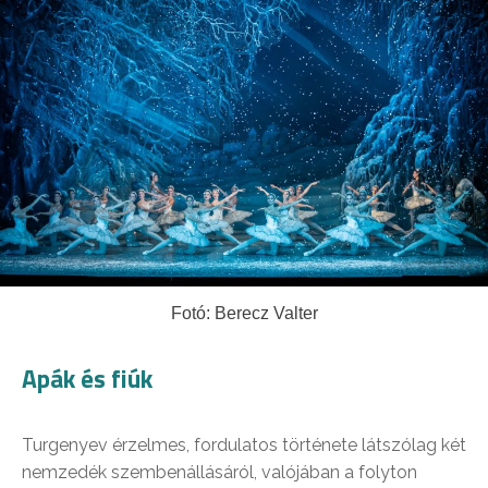
Fotó: Berecz Valter
Apák és fiúk
Turgenyev érzelmes, fordulatos története látszólag két
nemzedék szembenállásáról, valójában a folyton