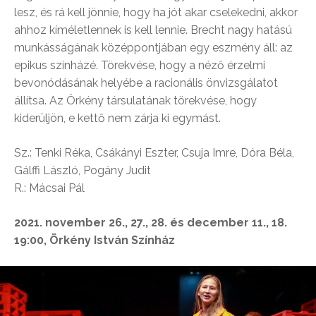
lesz, és rá kell jönnie, hogy ha jót akar cselekedni, akkor
ahhoz kíméletlennek is kell lennie. Brecht nagy hatású
munkásságának középpontjában egy eszmény áll: az
epikus színházé. Törekvése, hogy a néző érzelmi
bevonódásának helyébe a racionális önvizsgálatot
állítsa. Az Örkény társulatának törekvése, hogy
kiderüljön, e kettő nem zárja ki egymást.
Sz.: Tenki Réka, Csákányi Eszter, Csuja Imre, Dóra Béla,
Gálffi László, Pogány Judit
R.: Mácsai Pál
2021. november 26., 27., 28. és december 11., 18.
19:00, Örkény István Színház