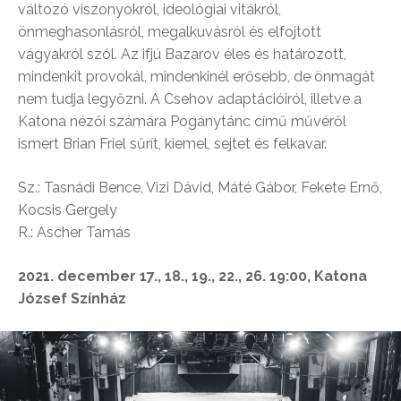
változó viszonyokról, ideológiai vitákról,
önmeghasonlásról, megalkuvásról és elfojtott
vágyakról szól. Az ifjú Bazarov éles és határozott,
mindenkit provokál, mindenkinél erősebb, de önmagát
nem tudja legyőzni. A Csehov adaptációiról, illetve a
Katona nézői számára Pogánytánc című művéről
ismert Brian Friel sűrít, kiemel, sejtet és felkavar.
Sz.: Tasnádi Bence, Vizi Dávid, Máté Gábor, Fekete Ernő,
Kocsis Gergely
R.: Ascher Tamás
2021. december 17., 18., 19., 22., 26. 19:00, Katona
József Színház