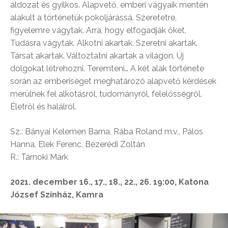
áldozat és gyilkos. Alapvető, emberi vágyaik mentén
alakult a történetük pokoljárássá. Szeretetre,
figyelemre vágytak. Arra, hogy elfogadják őket.
Tudásra vágytak. Alkotni akartak. Szeretni akartak.
Társat akartak. Változtatni akartak a világon. Új
dolgokat létrehozni. Teremteni… A két alak története
során az emberiséget meghatározó alapvető kérdések
merülnek fel alkotásról, tudományról, felelősségről.
Életről és halálról.
Sz.: Bányai Kelemen Barna, Rába Roland m.v., Pálos
Hanna, Elek Ferenc, Bezerédi Zoltán
R.: Tárnoki Márk
2021. december 16., 17., 18., 22., 26. 19:00, Katona
József Színház, Kamra