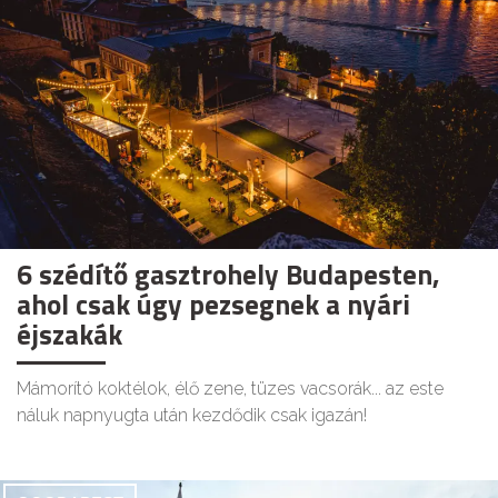
6 szédítő gasztrohely Budapesten,
ahol csak úgy pezsegnek a nyári
éjszakák
Mámorító koktélok, élő zene, tüzes vacsorák... az este
náluk napnyugta után kezdődik csak igazán!