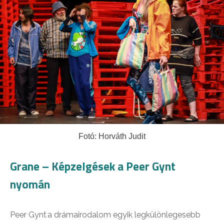
Fotó: Horváth Judit
Grane – Képzelgések a Peer Gynt
nyomán
Peer Gynt a drámairodalom egyik legkülönlegesebb