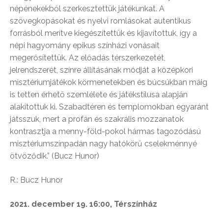
népénekekből szerkesztettük játékunkat. A
szövegkopásokat és nyelvi romlásokat autentikus
forrásból merítve kiegészítettük és kijavítottuk, így a
népi hagyomány epikus színházi vonásait
megerősítettük. Az előadás térszerkezetét,
jelrendszerét, színre állításának módját a középkori
misztériumjátékok körmenetekben és búcsúkban máig
is tetten érhető szemlélete és játékstílusa alapján
alakítottuk ki. Szabadtéren és templomokban egyaránt
játsszuk, mert a profán és szakrális mozzanatok
kontrasztja a menny-föld-pokol hármas tagozódású
misztériumszínpadán nagy hatókörű cselekménnyé
ötvöződik.” (Bucz Hunor)
R.: Bucz Hunor
2021. december 19. 16:00, Térszínház