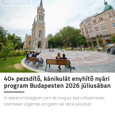
GOODAPEST
40+ pezsdítő, kánikulát enyhítő nyári
program Budapesten 2026 júliusában
A rekkenő hőségben sem áll meg az élet a fővárosban:
számtalan izgalmas program vár rátok júliusban.