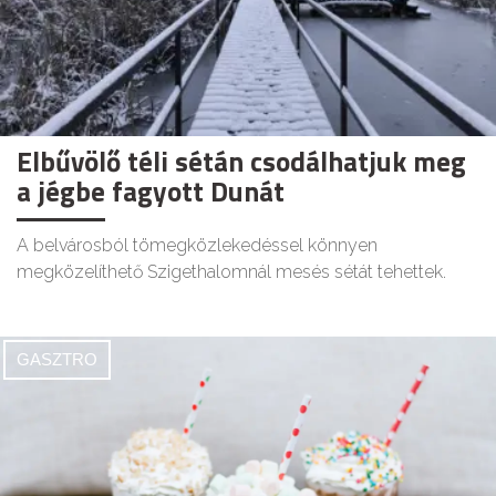
Elbűvölő téli sétán csodálhatjuk meg
a jégbe fagyott Dunát
A belvárosból tömegközlekedéssel könnyen
megközelíthető Szigethalomnál mesés sétát tehettek.
GASZTRO