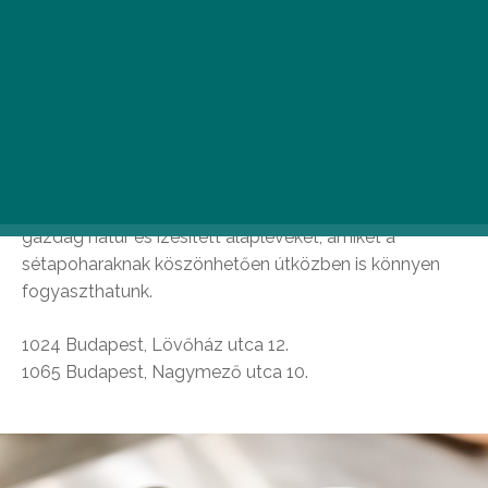
Alaplé Bár
A főváros, pontosabban az ország első és egyetlen
alaplé bárja az ősz beköszöntével újabb egységgel
gazdagodott. Legyünk tehát a Duna bal vagy jobb
partján, sétáljunk Budán vagy épp Pesten, mindkét
helyen megtaláljuk a hosszú ideig főzött, kollagénben
gazdag natúr és ízesített alapleveket, amiket a
sétapoharaknak köszönhetően útközben is könnyen
fogyaszthatunk.
1024 Budapest, Lövőház utca 12.
1065 Budapest, Nagymező utca 10.