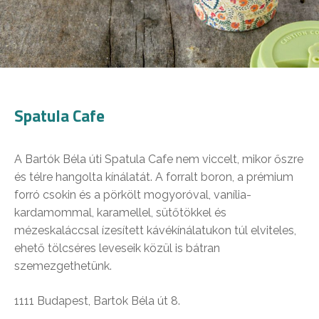
Spatula Cafe
A Bartók Béla úti Spatula Cafe nem viccelt, mikor őszre
és télre hangolta kínálatát. A forralt boron, a prémium
forró csokin és a pörkölt mogyoróval, vanília-
kardamommal, karamellel, sütőtökkel és
mézeskaláccsal ízesített kávékínálatukon túl elviteles,
ehető tölcséres leveseik közül is bátran
szemezgethetünk.
1111 Budapest, Bartok Béla út 8.