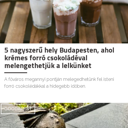
5 nagyszerű hely Budapesten, ahol
krémes forró csokoládéval
melengethetjük a lelkünket
A főváros megannyi pontján melegedhetünk fel isteni
forró csokolédákkal a hidegebb időben.
GOODAPEST