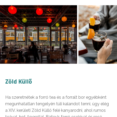
Zöld Küllő
Ha szeretnétek a forró tea és a forralt bor egyébként
megunhatatlan tengelyén túli kalandot tenni, úgy elég
a XIV. kerületi Zöld Küllő felé kanyarodni, ahol rumos
teával, hot Aperollal, Bailey’s forró csokival és rosé