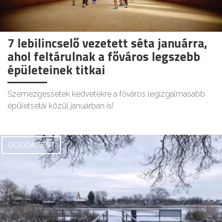
7 lebilincselő vezetett séta januárra,
ahol feltárulnak a főváros legszebb
épületeinek titkai
Szemezgessetek kedvetekre a főváros legizgalmasabb
épületsétái közül januárban is!
GOODAPEST