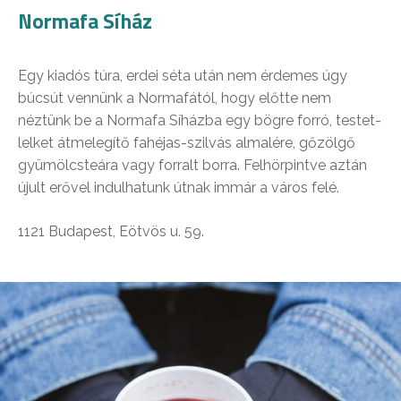
Normafa Síház
Egy kiadós túra, erdei séta után nem érdemes úgy
búcsút vennünk a Normafától, hogy előtte nem
néztünk be a Normafa Síházba egy bögre forró, testet-
lelket átmelegítő fahéjas-szilvás almalére, gőzölgő
gyümölcsteára vagy forralt borra. Felhörpintve aztán
újult erővel indulhatunk útnak immár a város felé.
1121 Budapest, Eötvös u. 59.