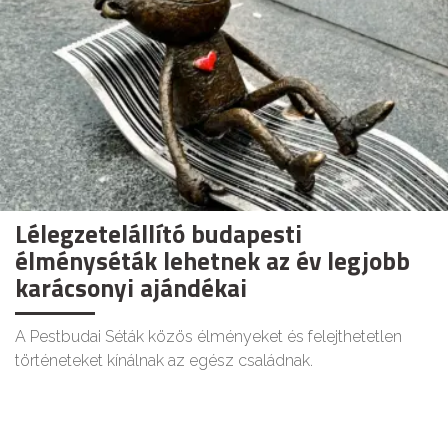
Lélegzetelállító budapesti
élményséták lehetnek az év legjobb
karácsonyi ajándékai
A Pestbudai Séták közös élményeket és felejthetetlen
történeteket kínálnak az egész családnak.