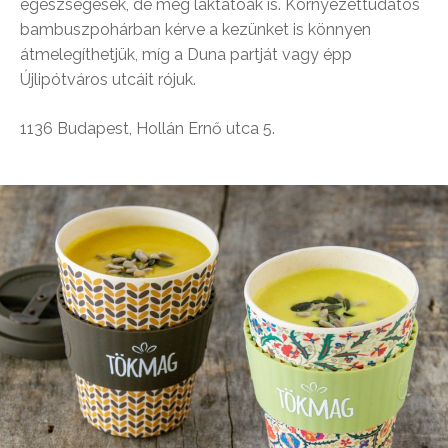
egészségesek, de még laktatóak is. Környezettudatos
bambuszpohárban kérve a kezünket is könnyen
átmelegíthetjük, míg a Duna partját vagy épp
Újlipótváros utcáit rójuk.
1136 Budapest, Hollán Ernő utca 5.