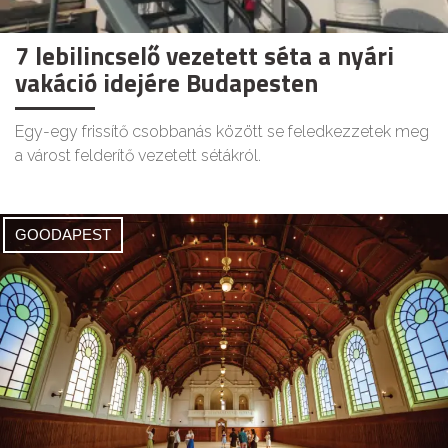
7 lebilincselő vezetett séta a nyári
vakáció idejére Budapesten
Egy-egy frissítő csobbanás között se feledkezzetek meg
a várost felderítő vezetett sétákról.
GOODAPEST