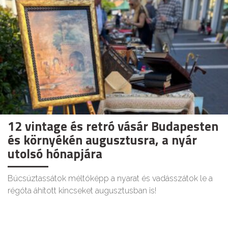
12 vintage és retró vásár Budapesten
és környékén augusztusra, a nyár
utolsó hónapjára
Búcsúztassátok méltóképp a nyarat és vadásszátok le a
régóta áhított kincseket augusztusban is!