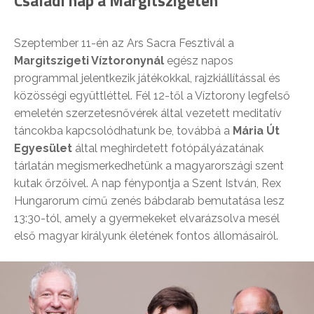
Családi nap a Margitszigeten
Szeptember 11-én az Ars Sacra Fesztivál a
Margitszigeti Víztoronynál
egész napos
programmal jelentkezik játékokkal, rajzkiállítással és
közösségi együttléttel. Fél 12-től a Víztorony legfelső
emeletén szerzetesnővérek által vezetett meditatív
táncokba kapcsolódhatunk be, továbbá a
Mária Út
Egyesület
által meghirdetett fotópályázatának
tárlatán megismerkedhetünk a magyarországi szent
kutak őrzőivel. A nap fénypontja a Szent István, Rex
Hungarorum című zenés bábdarab bemutatása lesz
13:30-tól, amely a gyermekeket elvarázsolva mesél
első magyar királyunk életének fontos állomásairól.