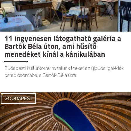
11 ingyenesen látogatható galéria a
Bartók Béla úton, ami hűsítő
menedéket kínál a kánikulában
Budapesti kultúrkörre invitálunk titeket az újbudai galériák
paradicsomába, a Bartók Béla útra.
GOODAPEST