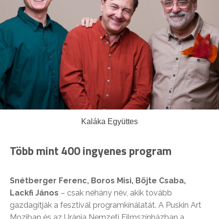
Kaláka Együttes
Több mint 400 ingyenes program
Snétberger Ferenc, Boros Misi, Böjte Csaba,
Lackfi János
– csak néhány név, akik tovább
gazdagítják a fesztivál programkínálatát. A Puskin Art
Moziban és az Uránia Nemzeti Filmszínházban a