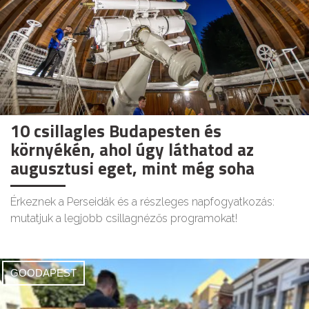
10 csillagles Budapesten és
környékén, ahol úgy láthatod az
augusztusi eget, mint még soha
Érkeznek a Perseidák és a részleges napfogyatkozás:
mutatjuk a legjobb csillagnézős programokat!
GOODAPEST