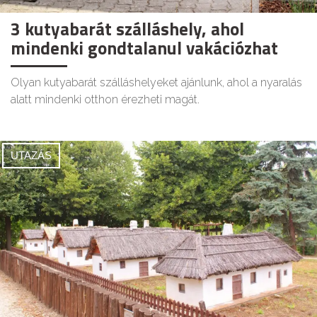
3 kutyabarát szálláshely, ahol
mindenki gondtalanul vakációzhat
Olyan kutyabarát szálláshelyeket ajánlunk, ahol a nyaralás
alatt mindenki otthon érezheti magát.
UTAZÁS