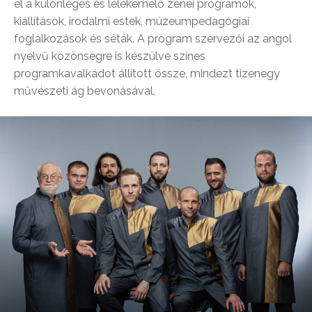
el a különleges és lélekemelő zenei programok,
kiállítások, irodalmi estek, múzeumpedagógiai
foglalkozások és séták. A program szervezői az angol
nyelvű közönségre is készülve színes
programkavalkádot állított össze, mindezt tizenegy
művészeti ág bevonásával.