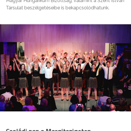
Magyar Hungarikum Bizottság, valamint a Szent István
Társulat beszélgetéseibe is bekapcsolódhatunk.