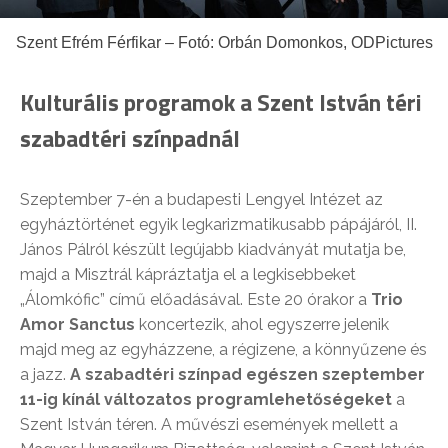
Szent Efrém Férfikar – Fotó: Orbán Domonkos, ODPictures
Kulturális programok a Szent István téri
szabadtéri színpadnál
Szeptember 7-én a budapesti Lengyel Intézet az
egyháztörténet egyik legkarizmatikusabb pápájáról, II.
János Pálról készült legújabb kiadványát mutatja be,
majd a Misztrál kápráztatja el a legkisebbeket
„Álomkófic” című előadásával. Este 20 órakor a
Trio
Amor Sanctus
koncertezik, ahol egyszerre jelenik
majd meg az egyházzene, a régizene, a könnyűzene és
a jazz.
A szabadtéri színpad egészen szeptember
11-ig kínál változatos programlehetőségeket
a
Szent István téren. A művészi események mellett a