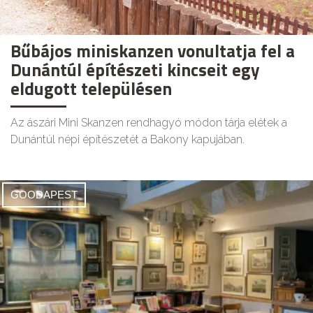
Bűbájos miniskanzen vonultatja fel a
Dunántúl építészeti kincseit egy
eldugott településen
Az ászári Mini Skanzen rendhagyó módon tárja elétek a
Dunántúl népi építészetét a Bakony kapujában.
GOODAPEST