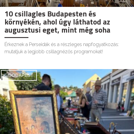
10 csillagles Budapesten és
környékén, ahol úgy láthatod az
augusztusi eget, mint még soha
Érkeznek a Perseidák és a részleges napfogyatkozás:
mutatjuk a legjobb csillagnézős programokat!
GOODAPEST