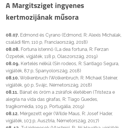
A Margitsziget ingyenes
kertmozijának műsora
08.07.
Edmond és Cyrano (Edmond, R: Alexis Michalak,
családi film, 110 p, Franciaország, 2018)
08.08.
Fortuna istennő (La dea fortuna, R: Ferzan
Özpetek, vígjáték, 118 p, Olaszország, 2019)
08.09.
Kertelés nélkül (Sin rodeos, R: Santiago Segura,
vígjáték, 87 p, Spanyolország, 2018)
08.10.
Wolkenbruch (Wolkenbruch, R: Michael Steiner,
vígjáték, 90 p, Svájc, Németország, 2018)
08.11.
Bánat és öröm a zsiráfok életében (Tristeza e
alegria na vida das girafas, R: Tiago Guedes,
tragikomédia, 109 p, Portugália, 2019)
08.12.
Mérgezett egér (Wilde Maus, R: Josef Hader,
vígjáték, 103 p, Ausztria, Németország, 2017)
08. 13.
Tulajdonosok (Vlastníci, R: Jiří Havelka, vígjáték,