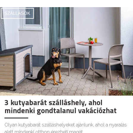
SZÁLLÁSOK
3 kutyabarát szálláshely, ahol
mindenki gondtalanul vakációzhat
Olyan kutyabarát szálláshelyeket ajánlunk, ahol a nyaralás
alatt mindenki otthon érezheti magát.