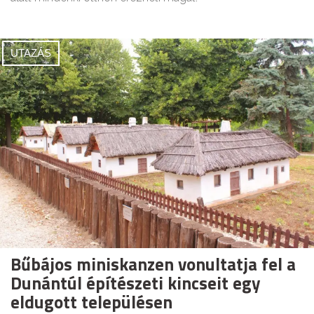
UTAZÁS
Bűbájos miniskanzen vonultatja fel a
Dunántúl építészeti kincseit egy
eldugott településen