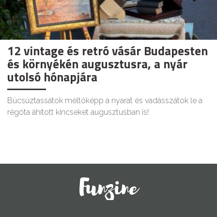
12 vintage és retró vásár Budapesten
és környékén augusztusra, a nyár
utolsó hónapjára
Búcsúztassátok méltóképp a nyarat és vadásszátok le a
régóta áhított kincseket augusztusban is!