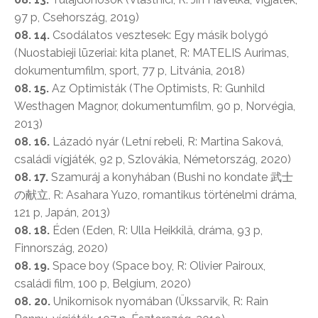
97 p, Csehország, 2019)
08. 14.
Csodálatos vesztesek: Egy másik bolygó
(Nuostabieji lūzeriai: kita planet, R: MATELIS Aurimas,
dokumentumfilm, sport, 77 p, Litvánia, 2018)
08. 15.
Az Optimisták (The Optimists, R: Gunhild
Westhagen Magnor, dokumentumfilm, 90 p, Norvégia,
2013)
08. 16.
Lázadó nyár (Letní rebeli, R: Martina Saková,
családi vígjáték, 92 p, Szlovákia, Németország, 2020)
08. 17.
Szamuráj a konyhában (Bushi no kondate 武士
の献立, R: Asahara Yuzo, romantikus történelmi dráma,
121 p, Japán, 2013)
08. 18.
Éden (Eden, R: Ulla Heikkilä, dráma, 93 p,
Finnország, 2020)
08. 19.
Space boy (Space boy, R: Olivier Pairoux,
családi film, 100 p, Belgium, 2020)
08. 20.
Unikornisok nyomában (Ükssarvik, R: Rain