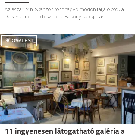
Az ászári Mini Skanzen rendhagyó módon tárja elétek a
Dunántúl népi építészetét a Bakony kapujában.
GOODAPEST
11 ingyenesen látogatható galéria a