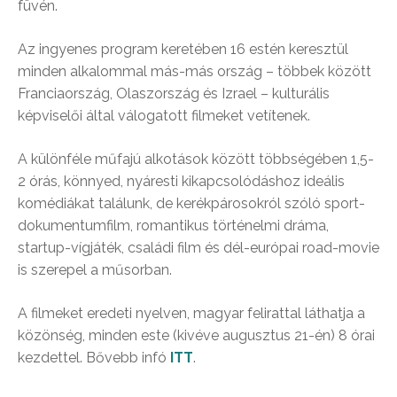
füvén.
Az ingyenes program keretében 16 estén keresztül
minden alkalommal más-más ország – többek között
Franciaország, Olaszország és Izrael – kulturális
képviselői által válogatott filmeket vetítenek.
A különféle műfajú alkotások között többségében 1,5-
2 órás, könnyed, nyáresti kikapcsolódáshoz ideális
komédiákat találunk, de kerékpárosokról szóló sport-
dokumentumfilm, romantikus történelmi dráma,
startup-vígjáték, családi film és dél-európai road-movie
is szerepel a műsorban.
A filmeket eredeti nyelven, magyar felirattal láthatja a
közönség, minden este (kivéve augusztus 21-én) 8 órai
kezdettel. Bővebb infó
ITT
.