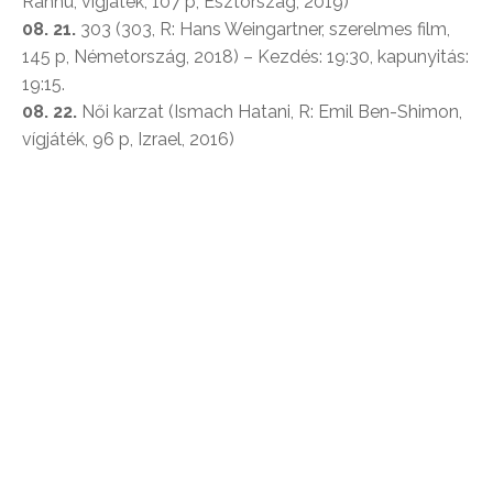
Rannu, vígjáték, 107 p, Észtország, 2019)
08. 21.
303 (303, R: Hans Weingartner, szerelmes film,
145 p, Németország, 2018) – Kezdés: 19:30, kapunyitás:
19:15.
08. 22.
Női karzat (Ismach Hatani, R: Emil Ben-Shimon,
vígjáték, 96 p, Izrael, 2016)