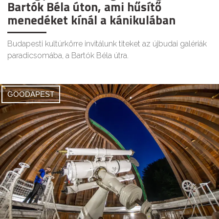
Bartók Béla úton, ami hűsítő
menedéket kínál a kánikulában
Budapesti kultúrkörre invitálunk titeket az újbudai galériák
paradicsomába, a Bartók Béla útra.
GOODAPEST