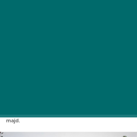
Augusztus 7. és 22. között egy rendhagyó,
ingyenes kertmoziban találhatják magukat a
Margitszigeten járók, ahol az utóbbi évek
nemzetközi filmművészetének legjavát vetítik
majd.