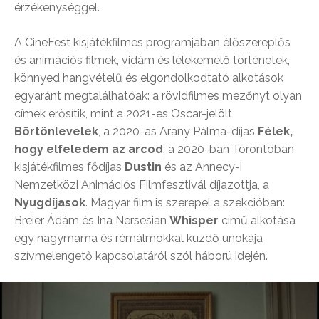
érzékenységgel.
A CineFest kisjátékfilmes programjában élőszereplős
és animációs filmek, vidám és lélekemelő történetek,
könnyed hangvételű és elgondolkodtató alkotások
egyaránt megtalálhatóak: a rövidfilmes mezőnyt olyan
címek erősítik, mint a 2021-es Oscar-jelölt
Börtönlevelek
, a 2020-as Arany Pálma-díjas
Félek,
hogy elfeledem az arcod
, a 2020-ban Torontóban
kisjátékfilmes fődíjas
Dustin
és az Annecy-i
Nemzetközi Animációs Filmfesztivál díjazottja, a
Nyugdíjasok
. Magyar film is szerepel a szekcióban:
Breier Ádám és Ina Nersesian
Whisper
című alkotása
egy nagymama és rémálmokkal küzdő unokája
szívmelengető kapcsolatáról szól háború idején.