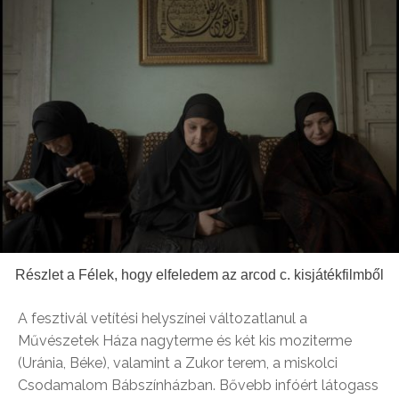
Részlet a Félek, hogy elfeledem az arcod c. kisjátékfilmből
A fesztivál vetítési helyszínei változatlanul a
Művészetek Háza nagyterme és két kis moziterme
(Uránia, Béke), valamint a Zukor terem, a miskolci
Csodamalom Bábszínházban. Bővebb infóért látogass