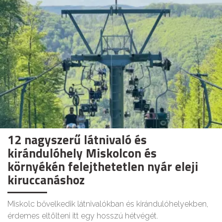
12 nagyszerű látnivaló és
kirándulóhely Miskolcon és
környékén felejthetetlen nyár eleji
kiruccanáshoz
Miskolc bővelkedik látnivalókban és kirándulóhelyekben,
érdemes eltölteni itt egy hosszú hétvégét.