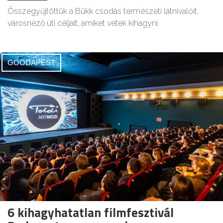
Összegyűjtöttük a Bükk csodás természeti látnivalóit,
városnéző úti céljait, amiket vétek kihagyni.
GOODAPEST
6 kihagyhatatlan filmfesztivál