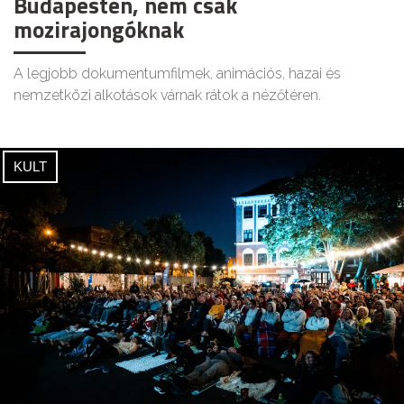
Budapesten, nem csak
mozirajongóknak
A legjobb dokumentumfilmek, animációs, hazai és
nemzetközi alkotások várnak rátok a nézőtéren.
KULT