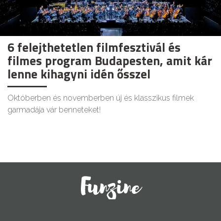
6 felejthetetlen filmfesztivál és
filmes program Budapesten, amit kár
lenne kihagyni idén ősszel
Októberben és novemberben új és klasszikus filmek
garmadája vár benneteket!