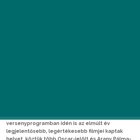
Szeptember 10. és 18. között 17. alkalommal
kerül megrendezésre a CineFest Miskolci
Nemzetközi Filmfesztivál. Az Európa nagy
fesztiváljaival összemérhető kvalitású
versenyprogramban idén is az elmúlt év
legjelentősebb, legértékesebb filmjei kaptak
helyet, köztük több Oscar-jelölt és Arany Pálma-