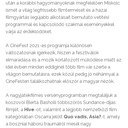
után a korábbi hagyományoknak megfelelően Miskolc
ismét a világ legfrissebb filmtermését és a hazai
filmgyártás legújabb alkotásait bemutató vetítési
programmal és kapcsolódó szakmai eseményekkel
várja az érdeklődőket.
A CineFest 2021-es programja különösen
változatosnak ígérkezik, hiszen a fesztiválok
elmaradása és a mozik korlátozott működése miatt az
idei évben minden eddiginél több film vár szerte a
világon bemutatásra, ezek közül pedig jó néhánnyal a
CineFesten találkozhatnak először a magyar nézők.
A nagyjátékfilmes versenyprogramban megtaláljuk a
koszovói Blerta Basholli többszörös Sundance-díjas
filmjét, a
Hive
-ot, valamint a legjobb nemzetközi film
kategóriában Oscarra jelölt
Quo vadis, Asia?
-t, amely
a boszniai háború traumáiról mesél nagy