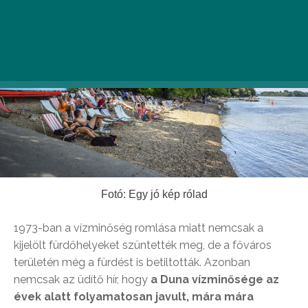
Fotó: Egy jó kép rólad
1973-ban a vízminőség romlása miatt nemcsak a
kijelölt fürdőhelyeket szüntették meg, de a főváros
területén még a fürdést is betiltották. Azonban
nemcsak az üdítő hír, hogy
a Duna vízminősége az
évek alatt folyamatosan javult, mára mára