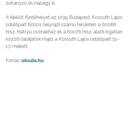
zuhanyzó és napágy is.
A kijelölt fürdőhelyet az 1039 Budapest, Kossuth Lajos
üdülőpart 60001 helyrajzi számú területen, a 60086
hrsz. Hattyú csónakház és a 60076 hrsz. alatti ingatlan
között találjátok majd, a Kossuth Lajos üdülőpart 15–
17. mellett.
Forrás:
obuda.hu