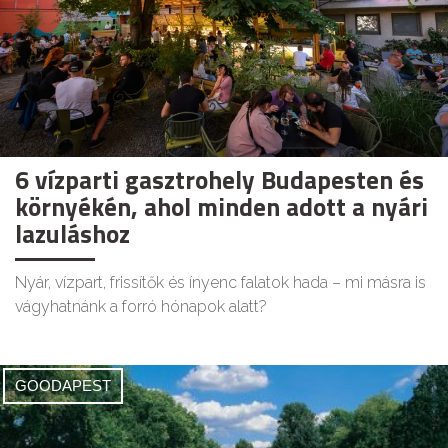
6 vízparti gasztrohely Budapesten és
környékén, ahol minden adott a nyári
lazuláshoz
Nyár, vízpart, frissítők és ínyenc falatok hada – mi másra is
vágyhatnánk a forró hónapok alatt?
GOODAPEST