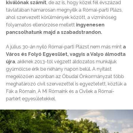
kiválónak számít
, de az is, hogy közel fél évszázad
távlatában hamarosan megnyílik a Római-parti Plázs,
ahol szervezett körülmények között, a vízminőség
folyamatos ellenőrzése mellett
ingyenesen
pancsolhatunk majd a szabadstrandon.
A július 30-án nyíló Római-parti Plázst nem más mint
a
Város és Folyó Egyesület, vagyis a Valyo álmodta
újra
, akiknek 2013-tól végzett áldozatos munkájuk
gyümölcse érik be néhány napon belül. A nyitást
megelőzően azonban az Óbudai Önkormányzat több
meghatározó civil szervezettel is egyeztetett, köztük a
Fák a Rómain, A Mi Rómaink és a Civilek a Római-
partért egyesületekkel.