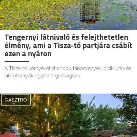
Tengernyi látnivaló és felejthetetlen
élmény, ami a Tisza-tó partjára csábít
ezen a nyáron
A Tisza-tó környékét strandok, tanösvények, bicikliutak és
kilátótornyok egyaránt gazdagítják.
GASZTRO