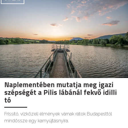
Naplementében mutatja meg igazi
szépségét a Pilis lábánál fekvő idilli
tó
Frissítő, vízközeli élmények várnak rátok Budapesttől
mindössze egy karnyújtásnyira.