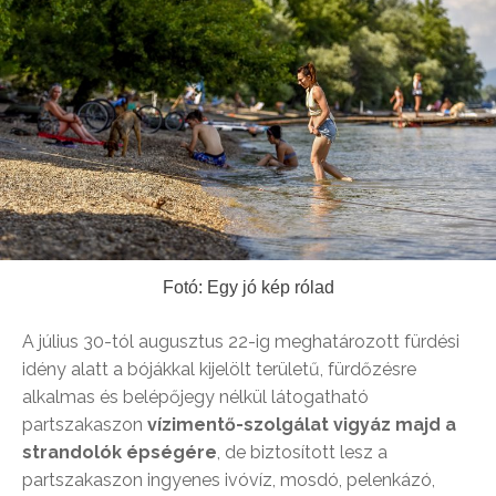
Fotó: Egy jó kép rólad
A július 30-tól augusztus 22-ig meghatározott fürdési
idény alatt a bójákkal kijelölt területű, fürdőzésre
alkalmas és belépőjegy nélkül látogatható
partszakaszon
vízimentő-szolgálat vigyáz majd a
strandolók épségére
, de biztosított lesz a
partszakaszon ingyenes ivóvíz, mosdó, pelenkázó,