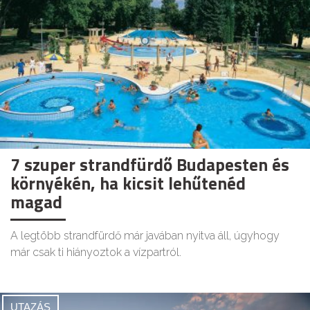
7 szuper strandfürdő Budapesten és
környékén, ha kicsit lehűtenéd
magad
A legtöbb strandfürdő már javában nyitva áll, úgyhogy
már csak ti hiányoztok a vízpartról.
UTAZÁS