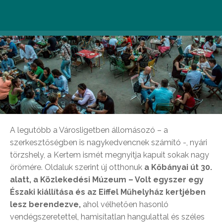
A legutóbb a Városligetben állomásozó – a
szerkesztőségben is nagykedvencnek számító -, nyári
törzshely, a Kertem ismét megnyitja kapuit sokak nagy
örömére. Oldaluk szerint új otthonuk
a Kőbányai út 30.
alatt, a Közlekedési Múzeum – Volt egyszer egy
Északi kiállítása és az Eiffel Műhelyház kertjében
lesz berendezve,
ahol vélhetően hasonló
vendégszeretettel, hamisítatlan hangulattal és széles