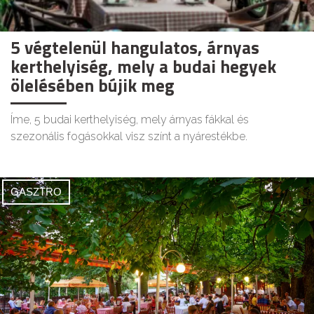
5 végtelenül hangulatos, árnyas
kerthelyiség, mely a budai hegyek
ölelésében bújik meg
Íme, 5 budai kerthelyiség, mely árnyas fákkal és
szezonális fogásokkal visz színt a nyárestékbe.
GASZTRO