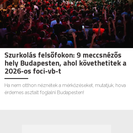
Szurkolás felsőfokon: 9 meccsnézős
hely Budapesten, ahol követhetitek a
2026-os foci-vb-t
Ha nem otthon néznétek a mérkőzéseket, mutatjuk, hova
érdemes asztalt foglalni Budapesten!