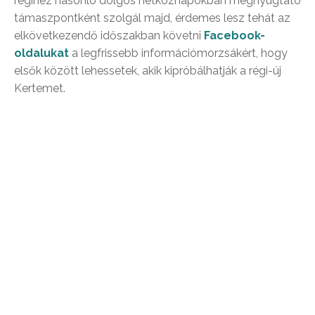
régihez hasonló dolgos hétköznapokban megnyugtató
támaszpontként szolgál majd, érdemes lesz tehát az
elkövetkezendő időszakban követni
Facebook-
oldalukat
a legfrissebb információmorzsákért, hogy
elsők között lehessetek, akik kipróbálhatják a régi-új
Kertemet.