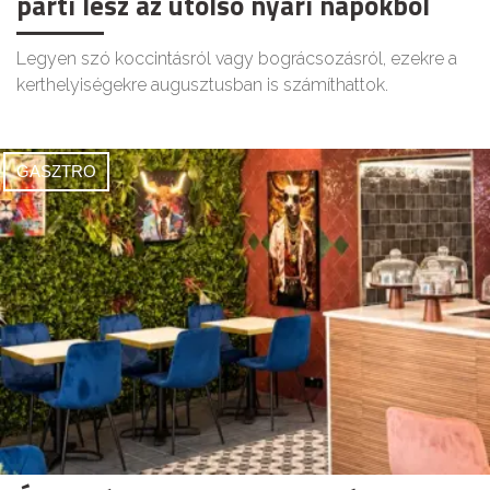
parti lesz az utolsó nyári napokból
Legyen szó koccintásról vagy bográcsozásról, ezekre a
kerthelyiségekre augusztusban is számíthattok.
GASZTRO