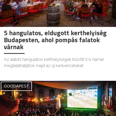
5 hangulatos, eldugott kerthelyiség
Budapesten, ahol pompás falatok
várnak
Az alábbi hangulatos kerthelyiségek között ti is hamar
megtalálhatjátok majd az új kedvenceteket.
GOODAPEST