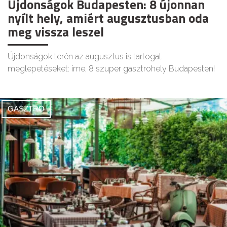
Újdonságok Budapesten: 8 újonnan
nyílt hely, amiért augusztusban oda
meg vissza leszel
Újdonságok terén az augusztus is tartogat
meglepetéseket: íme, 8 szuper gasztrohely Budapesten!
GASZTRO