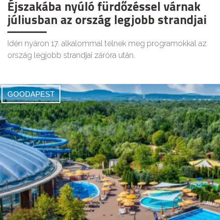
Éjszakába nyúló fürdőzéssel várnak
júliusban az ország legjobb strandjai
Idén nyáron 17. alkalommal telnek meg programokkal az
ország legjobb strandjai záróra után.
GOODAPEST