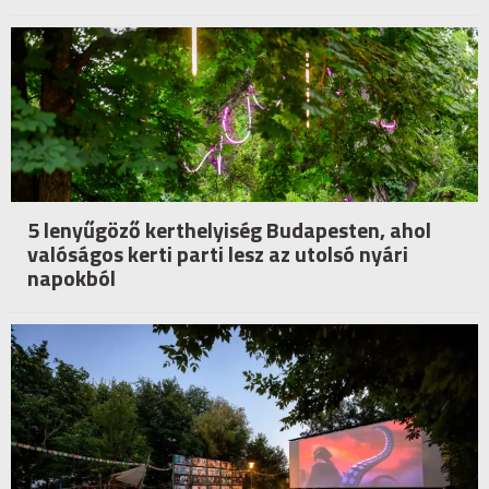
5 lenyűgöző kerthelyiség Budapesten, ahol
valóságos kerti parti lesz az utolsó nyári
napokból