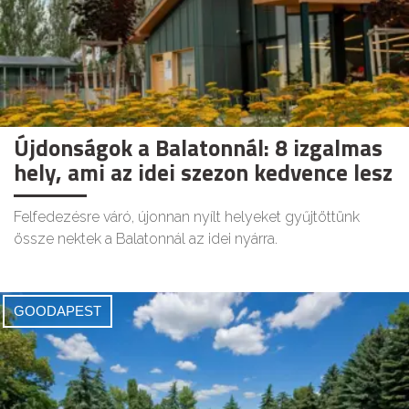
Újdonságok a Balatonnál: 8 izgalmas
hely, ami az idei szezon kedvence lesz
Felfedezésre váró, újonnan nyílt helyeket gyűjtöttünk
össze nektek a Balatonnál az idei nyárra.
GOODAPEST