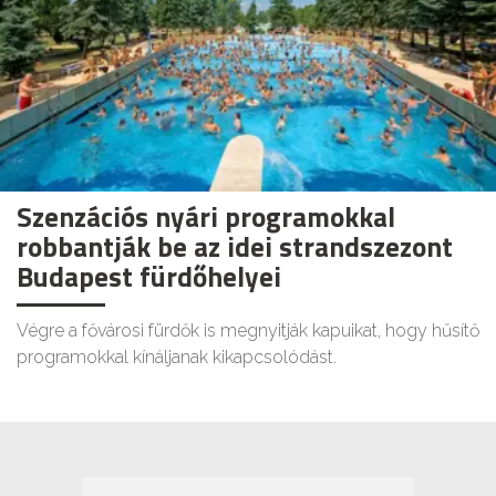
Szenzációs nyári programokkal
robbantják be az idei strandszezont
Budapest fürdőhelyei
Végre a fővárosi fürdők is megnyitják kapuikat, hogy hűsítő
programokkal kínáljanak kikapcsolódást.