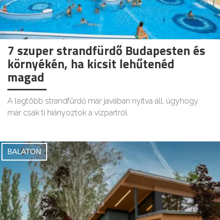
7 szuper strandfürdő Budapesten és
környékén, ha kicsit lehűtenéd
magad
A legtöbb strandfürdő már javában nyitva áll, úgyhogy
már csak ti hiányoztok a vízpartról.
BALATON