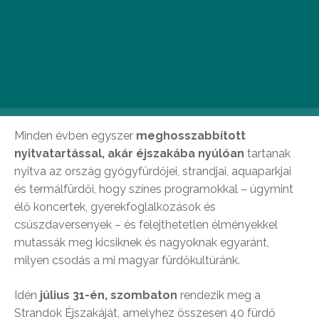
Az Aquaworld Budapest is részt vesz a 2021-es Strandok
Éjszakáján
Minden évben egyszer
meghosszabbított
nyitvatartással, akár éjszakába nyúlóan
tartanak
nyitva az ország gyógyfürdőjei, strandjai, aquaparkjai
és termálfürdői, hogy színes programokkal – úgymint
élő koncertek, gyerekfoglalkozások és
csúszdaversenyek – és felejthetetlen élményekkel
mutassák meg kicsiknek és nagyoknak egyaránt,
milyen csodás a mi magyar fürdőkultúránk.
Idén
július 31-én, szombaton
rendezik meg a
Strandok Éjszakáját, amelyhez összesen 40 fürdő