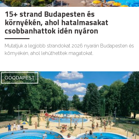
15+ strand Budapesten és
környékén, ahol hatalmasakat
csobbanhattok idén nyáron
Mutatjuk a legjobb strandokat 2026 nyarán Budapesten és
környékén, ahol lehűthetitek magatokat.
GOODAPEST