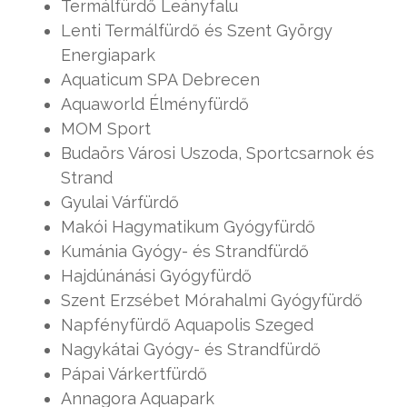
Termálfürdő Leányfalu
Lenti Termálfürdő és Szent György
Energiapark
Aquaticum SPA Debrecen
Aquaworld Élményfürdő
MOM Sport
Budaörs Városi Uszoda, Sportcsarnok és
Strand
Gyulai Várfürdő
Makói Hagymatikum Gyógyfürdő
Kumánia Gyógy- és Strandfürdő
Hajdúnánási Gyógyfürdő
Szent Erzsébet Mórahalmi Gyógyfürdő
Napfényfürdő Aquapolis Szeged
Nagykátai Gyógy- és Strandfürdő
Pápai Várkertfürdő
Annagora Aquapark