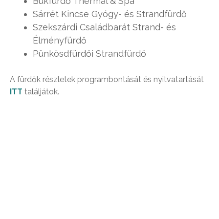
Bükfürdő Thermal & Spa
Sárrét Kincse Gyógy- és Strandfürdő
Szekszárdi Családbarát Strand- és
Élményfürdő
Pünkösdfürdői Strandfürdő
A fürdők részletek programbontását és nyitvatartását
ITT
találjátok.