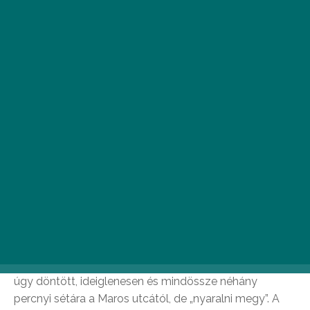
A Maros utca tündöklő csillaga, az élő zenéjéről
nevezetes Mezzo Music Restaurant és teljes csapata
úgy döntött, ideiglenesen és mindössze néhány
percnyi sétára a Maros utcától, de „nyaralni megy”. A