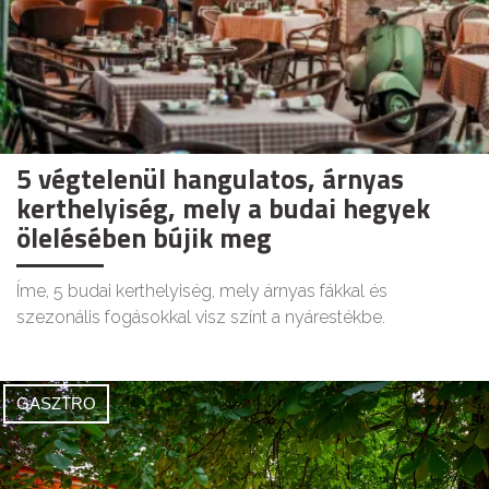
5 végtelenül hangulatos, árnyas
kerthelyiség, mely a budai hegyek
ölelésében bújik meg
Íme, 5 budai kerthelyiség, mely árnyas fákkal és
szezonális fogásokkal visz színt a nyárestékbe.
GASZTRO