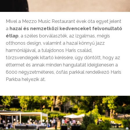
Mivel a Mezzo Music Restaurant évek óta egyet jelent
a
hazai és nemzetközi kedvenceket felvonultató
étlap
, a széles borválaszték, az izgalmas, mégis
otthonos design, valamint a hazai könnyű jazz
harmóniájával, a tulajdonos Haris család,
törzsvendégeik kitartó kérésére, úgy döntött, hogy az
éttermet és annak minden hangulatát ideiglenesen a
6000 négyzetméteres, ősfás parkkal rendelkező Haris
Parkba helyezik át.