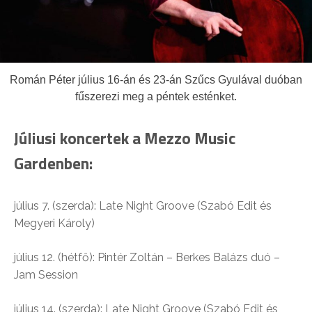
Román Péter július 16-án és 23-án Szűcs Gyulával duóban
fűszerezi meg a péntek esténket.
Júliusi koncertek a Mezzo Music
Gardenben:
július 7. (szerda): Late Night Groove (Szabó Edit és
Megyeri Károly)
július 12. (hétfő): Pintér Zoltán – Berkes Balázs duó –
Jam Session
július 14. (szerda): Late Night Groove (Szabó Edit és