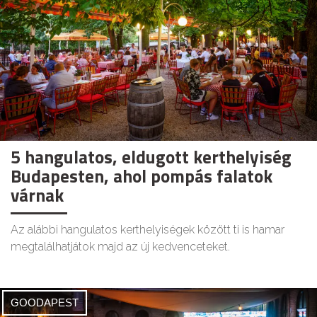
5 hangulatos, eldugott kerthelyiség
Budapesten, ahol pompás falatok
várnak
Az alábbi hangulatos kerthelyiségek között ti is hamar
megtalálhatjátok majd az új kedvenceteket.
GOODAPEST