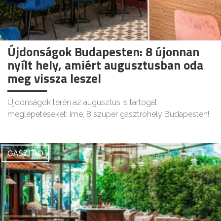
Újdonságok Budapesten: 8 újonnan
nyílt hely, amiért augusztusban oda
meg vissza leszel
Újdonságok terén az augusztus is tartogat
meglepetéseket: íme, 8 szuper gasztrohely Budapesten!
GASZTRO