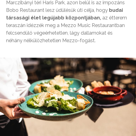
Marczibányi téri Haris Park, azon belül is az impozáns
Bobo Restaurant lesz üdülésük úti célja, hogy
budai
társasági élet legújabb központjában,
az étterem
teraszán idézzék meg a Mezzo Music Restaurantban
felcsendülő végeérhetetlen, lágy dallamokat és
néhány nélkülözhetetlen Mezzo-fogást.