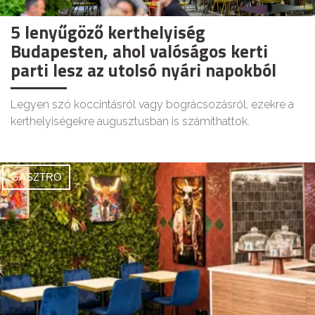
5 lenyűgöző kerthelyiség
Budapesten, ahol valóságos kerti
parti lesz az utolsó nyári napokból
Legyen szó koccintásról vagy bográcsozásról, ezekre a
kerthelyiségekre augusztusban is számíthattok.
GASZTRO