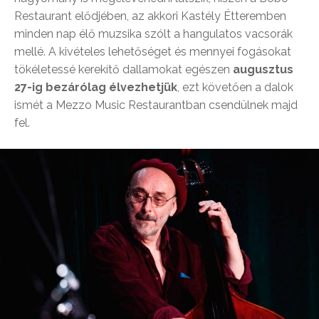
Restaurant elődjében, az akkori Kastély Étteremben
minden nap élő muzsika szólt a hangulatos vacsorák
mellé. A kivételes lehetőséget és mennyei fogásokat
tökéletessé kerekítő dallamokat egészen
augusztus
27-ig bezárólag élvezhetjük
, ezt követően a dalok
ismét a Mezzo Music Restaurantban csendülnek majd
fel.