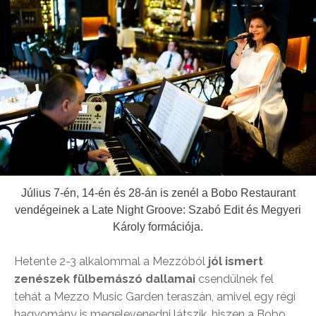
Július 7-én, 14-én és 28-án is zenél a Bobo Restaurant
vendégeinek a Late Night Groove: Szabó Edit és Megyeri
Károly formációja.
Hetente 2-3 alkalommal a Mezzóból
jól ismert
zenészek fülbemászó dallamai
csendülnek fel
tehát a Mezzo Music Garden teraszán, amivel egy régi
hagyomány is megelevenedni látszik, hiszen a Bobo