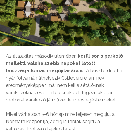
Az átalakítás második ütemében
kerül sor a parkoló
melletti, valaha szebb napokat látott
buszvégállomás megújítására is.
A buszfordulót a
nyár folyamán áthelyezik Csillebércre, aminek
eredményeképpen már nem kell a sétálóknak,
várakozóknak és sportolóknak belélegezniük a járó
motorral várakozó járművek kormos égéstermékét.
Mivel várhatóan 5-6 hónap mire teljesen megújul a
Normafa központja, addig is táblák segítik a
változásokról való tájékoztatást.