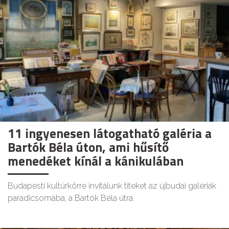
11 ingyenesen látogatható galéria a
Bartók Béla úton, ami hűsítő
menedéket kínál a kánikulában
Budapesti kultúrkörre invitálunk titeket az újbudai galériák
paradicsomába, a Bartók Béla útra.