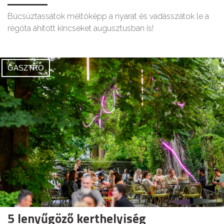
Búcsúztassátok méltóképp a nyarat és vadásszátok le a
régóta áhított kincseket augusztusban is!
GASZTRO
5 lenyűgöző kerthelyiség