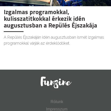
Izgalmas programokkal,
kulisszatitkokkal érkezik idén
augusztusban a Repülés Éjszakája
A Repülés Éjszakáján idén augusztusban ismét izgalmas
programokkal várják az érdeklődőket.
Rólunk
Impresszum