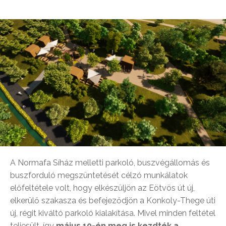
A Normafa Síház melletti parkoló, buszvégállomás és
buszforduló megszüntetését célzó munkálatok
előfeltétele volt, hogy elkészüljön az Eötvös út új,
elkerülő szakasza és befejeződjön a Konkoly-Thege úti
új, régit kiváltó parkoló kialakítása. Mivel minden feltétel
teljesült, így
május 10-én meg is kezdték a