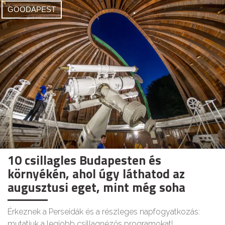
GOODAPEST
10 csillagles Budapesten és
környékén, ahol úgy láthatod az
augusztusi eget, mint még soha
Érkeznek a Perseidák és a részleges napfogyatkozás:
mutatjuk a legjobb csillagnézős programokat!