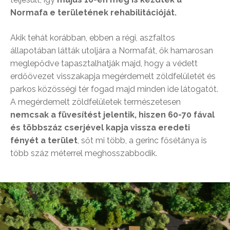
Normafa e területének rehabilitációját.
Akik tehát korábban, ebben a régi, aszfaltos
állapotában látták utoljára a Normafát, ők hamarosan
meglepődve tapasztalhatják majd, hogy a védett
erdőövezet visszakapja megérdemelt zöldfelületét és
parkos közösségi tér fogad majd minden ide látogatót.
A megérdemelt zöldfelületek természetesen
nemcsak a füvesítést jelentik, hiszen 60-70 fával
és többszáz cserjével kapja vissza eredeti
fényét a terület
, sőt mi több, a gerinc fősétánya is
több száz méterrel meghosszabbodik.