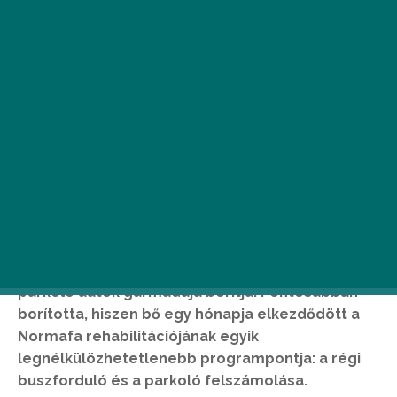
A főváros tüdeje, a Normafa sokunk kedvelt
kirándulóhelye, legszebb fekvésű, központi
területét azonban javarészt aszfalt és ezáltal
parkoló autók garmadája borítja. Pontosabban
borította, hiszen bő egy hónapja elkezdődött a
Normafa rehabilitációjának egyik
legnélkülözhetetlenebb programpontja: a régi
buszforduló és a parkoló felszámolása.