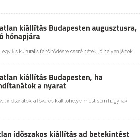
atlan kiállítás Budapesten augusztusra,
só hónapjára
 egy kis kulturális feltöltődésre cserélnétek, jó helyen jártok!
atlan kiállítás Budapesten, ha
indítanátok a nyarat
val indítanátok, a főváros kiállítóhelyei most sem hagynak
lan időszakos kiállítás ad betekintést