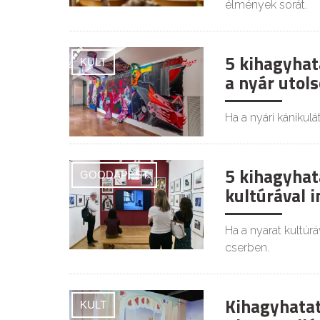
élmények sorát.
5 kihagyhat
KULT
a nyár utol
Ha a nyári kánikulát
5 kihagyhat
GOODAPEST
kultúrával 
Ha a nyarat kultúrá
cserben.
Kihagyhatat
KULT