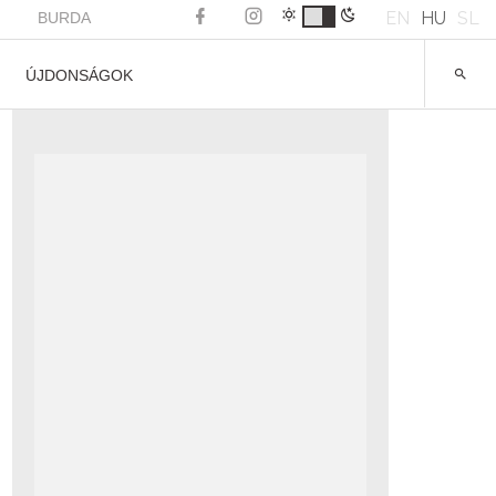
EN
HU
SL
BURDA
ÚJDONSÁGOK