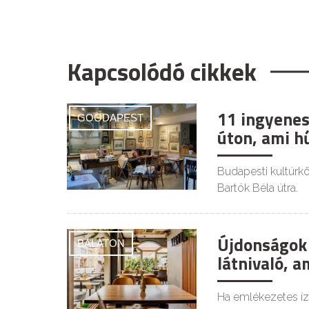
Kapcsolódó cikkek
11 ingyenes
GOODAPEST
úton, ami h
Budapesti kultúrkör
Bartók Béla útra.
Újdonságok 
BALATON
látnivaló, a
Ha emlékezetes íz