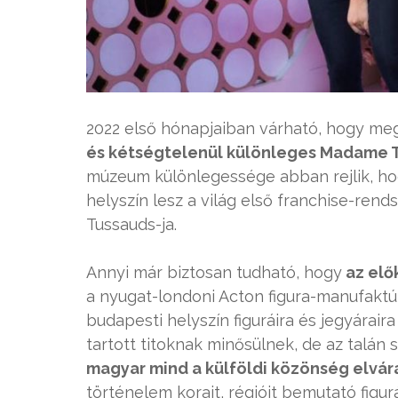
2022 első hónapjaiban várható, hogy megn
és kétségtelenül különleges Madame
múzeum különlegessége abban rejlik, hog
helyszín lesz a világ első franchise-r
Tussauds-ja.
Annyi már biztosan tudható, hogy
az elő
a nyugat-londoni Acton figura-manufaktú
budapesti helyszín figuráira és jegyárair
tartott titoknak minősülnek, de az talán 
magyar mind a külföldi közönség elvárá
történelem korait, régióit bemutató figu