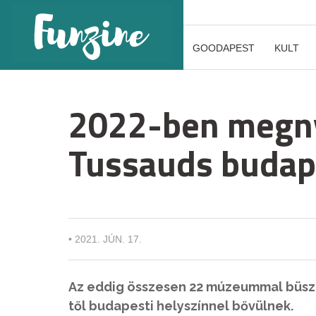
GOODAPEST
KULT
2022-ben megny
Tussauds buda
•
2021. JÚN. 17.
Az eddig összesen 22 múzeummal büs
től budapesti helyszínnel bővülnek.