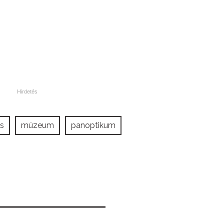
s
múzeum
panoptikum