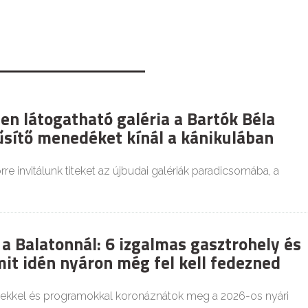
en látogatható galéria a Bartók Béla
űsítő menedéket kínál a kánikulában
re invitálunk titeket az újbudai galériák paradicsomába, a
a Balatonnál: 6 izgalmas gasztrohely és
mit idén nyáron még fel kell fedezned
ekkel és programokkal koronáznátok meg a 2026-os nyári