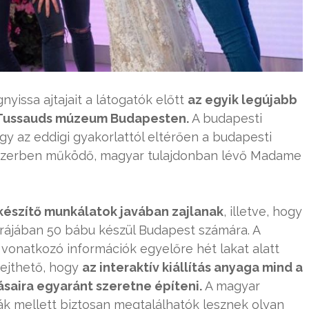
yissa ajtajait a látogatók előtt
az egyik legújabb
 Tussauds múzeum Budapesten.
A budapesti
y az eddigi gyakorlattól eltérően a budapesti
endszerben működő, magyar tulajdonban lévő Madame
készítő munkálatok javában zajlanak
, illetve, hogy
rájában 50 bábu készül Budapest számára. A
a vonatkozó információk egyelőre hét lakat alatt
sejthető, hogy
az interaktív kiállítás anyaga mind a
saira egyaránt szeretne építeni.
A magyar
rák mellett biztosan megtalálhatók lesznek olyan